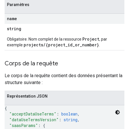
Paramètres
.sessions
s.sessions.answers
name
s.sessions.assistAnswers
s.widgetConfigs
string
ons
Project
Obligatoire. Nom complet de la ressource
, par
projects/{project_id_or_number}
exemple
.
s
es.documents
s.operations
Corps de la requête
ionConfig
tionSuggestions
Le corps de la requête contient des données présentant la
structure suivante :
ations
operations
Représentation JSON
ons
{
s
"acceptDataUseTerms"
: 
boolean
,
Configs
"dataUseTermsVersion"
: 
string
,
s
"saasParams"
: 
{