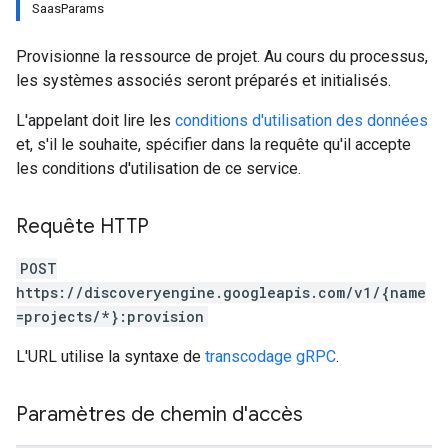
SaasParams
res.siteSearchEngine.operations
ores.siteSearchEngine.sitemaps
Provisionne la ressource de projet. Au cours du processus,
res.siteSearchEngine.targetSites
les systèmes associés seront préparés et initialisés.
res.siteSearchEngine.targetSites.operations
ores.suggestionDenyListEntries
L'appelant doit lire les
conditions d'utilisation des données
res.userEvents
et, s'il le souhaite, spécifier dans la requête qu'il accepte
ores.widgetConfigs
les conditions d'utilisation de ce service.
.assistants
Requête HTTP
.assistants.agents.a2a.v1
s.assistants.agents.a2a.v1.message
POST
.assistants.agents.a2a.v1.tasks
https://discoveryengine.googleapis.com/v1/{name
.assistants.agents.a2a.v1.tasks.pushNotificationConfigs
=projects/*}:provision
.assistants.agents.operations
s.completionConfig
L'URL utilise la syntaxe de
transcodage gRPC
.
.controls
.conversations
Paramètres de chemin d'accès
.operations
.servingConfigs