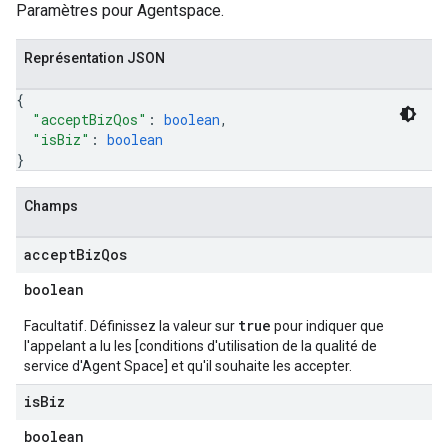
Paramètres pour Agentspace.
Représentation JSON
{
"acceptBizQos"
: 
boolean
,
"isBiz"
: 
boolean
}
Champs
accept
Biz
Qos
boolean
true
Facultatif. Définissez la valeur sur
pour indiquer que
l'appelant a lu les [conditions d'utilisation de la qualité de
service d'Agent Space] et qu'il souhaite les accepter.
is
Biz
boolean