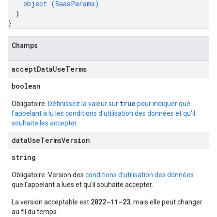
ns.answers
object (
SaasParams
)
}
rchEngine
}
rchEngine.sitemaps
chEngine.targetSites
Champs
ionDenyListEntries
nts
accept
Data
Use
Terms
onfigs
boolean
res
true
Obligatoire.
Définissez la valeur sur
pour indiquer que
res.operations
l'appelant a lu les conditions d'utilisation des données et qu'il
souhaite les accepter.
data
Use
Terms
Version
s
string
Obligatoire. Version des
conditions d'utilisation des données
que l'appelant a lues et qu'il souhaite accepter.
ConfigsUsageStats
enses
2022-11-23
La version acceptable est
, mais elle peut changer
au fil du temps.