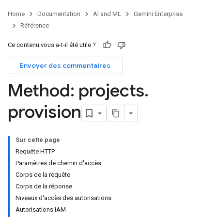
nnector
nnector.operations
Home
Documentation
AI and ML
Gemini Enterprise
res
Référence
res.branches
Ce contenu vous a-t-il été utile ?
tores.branches.documents
ores.branches.operations
Envoyer des commentaires
ores.completionConfig
Method: projects
.
ores.completionSuggestions
res.controls
provision
res.conversations
tores.customModels
ores.models.operations
Sur cette page
res.operations
Requête HTTP
ores.schemas
Paramètres de chemin d'accès
ores.schemas.operations
Corps de la requête
res.servingConfigs
Corps de la réponse
res.sessions
Niveaux d'accès des autorisations
ores.sessions.answers
Autorisations IAM
res.siteSearchEngine