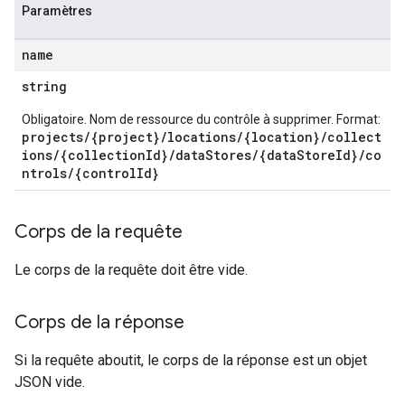
ionDenyListEntries
Paramètres
nts
onfigs
name
string
res
res.operations
Obligatoire. Nom de ressource du contrôle à supprimer. Format:
projects/{project}/locations/{location}/collect
ions/{collectionId}/dataStores/{dataStoreId}/co
ntrols/{controlId}
s
Corps de la requête
ConfigsUsageStats
Le corps de la requête doit être vide.
enses
Corps de la réponse
Si la requête aboutit, le corps de la réponse est un objet
JSON vide.