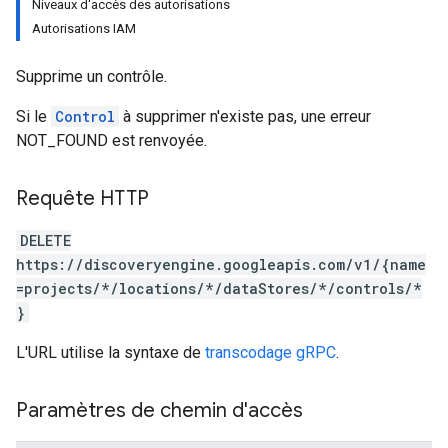
Niveaux d'accès des autorisations
tionSuggestions
Autorisations IAM
Supprime un contrôle.
Si le
Control
à supprimer n'existe pas, une erreur
NOT_FOUND est renvoyée.
Requête HTTP
ations
operations
DELETE
ons
https://discoveryengine.googleapis.com/v1/{name
s
=projects/*/locations/*/dataStores/*/controls/*
Configs
}
s
L'URL utilise la syntaxe de
transcodage gRPC
.
ns.answers
rchEngine
rchEngine.sitemaps
Paramètres de chemin d'accès
chEngine.targetSites