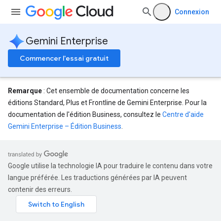
tores.customModels
Connexion
ores.models.operations
res.operations
ores.schemas
Gemini Enterprise
ores.schemas.operations
Commencer l'essai gratuit
res.servingConfigs
res.sessions
ores.sessions.answers
Remarque
: Cet ensemble de documentation concerne les
res.siteSearchEngine
éditions Standard, Plus et Frontline de Gemini Enterprise. Pour la
res.siteSearchEngine.operations
documentation de l'édition Business, consultez le
Centre d'aide
ores.siteSearchEngine.sitemaps
Gemini Enterprise – Édition Business
.
res.siteSearchEngine.targetSites
res.siteSearchEngine.targetSites.operations
ores.suggestionDenyListEntries
Google utilise la technologie IA pour traduire le contenu dans votre
res.userEvents
langue préférée. Les traductions générées par IA peuvent
ores.widgetConfigs
contenir des erreurs.
.assistants
.assistants.agents.a2a.v1