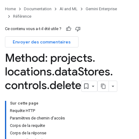
s.assistants.agents.a2a.v1.message
Home
Documentation
AI and ML
Gemini Enterprise
.assistants.agents.a2a.v1.tasks
Référence
.assistants.agents.a2a.v1.tasks.pushNotificationConfigs
.assistants.agents.operations
Ce contenu vous a-t-il été utile ?
s.completionConfig
.controls
Envoyer des commentaires
.conversations
Method: projects
.
.operations
.servingConfigs
locations
.
data
Stores
.
.sessions
s.sessions.answers
controls
.
delete
s.sessions.assistAnswers
s.widgetConfigs
ons
Sur cette page
Requête HTTP
s
Paramètres de chemin d'accès
es.documents
Corps de la requête
s.operations
Corps de la réponse
ionConfig