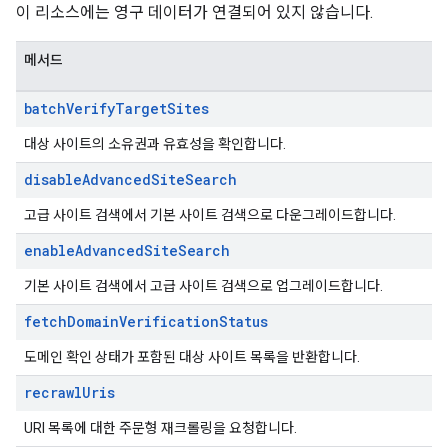
.assistants.agents.operations
이 리소스에는 영구 데이터가 연결되어 있지 않습니다.
s.completionConfig
.controls
메서드
.conversations
.operations
batch
Verify
Target
Sites
.servingConfigs
대상 사이트의 소유권과 유효성을 확인합니다.
.sessions
s.sessions.answers
disable
Advanced
Site
Search
s.sessions.assistAnswers
고급 사이트 검색에서 기본 사이트 검색으로 다운그레이드합니다.
s.widgetConfigs
ons
enable
Advanced
Site
Search
기본 사이트 검색에서 고급 사이트 검색으로 업그레이드합니다.
s
es.documents
fetch
Domain
Verification
Status
s.operations
도메인 확인 상태가 포함된 대상 사이트 목록을 반환합니다.
ionConfig
recrawl
Uris
tionSuggestions
URI 목록에 대한 주문형 재크롤링을 요청합니다.
ations