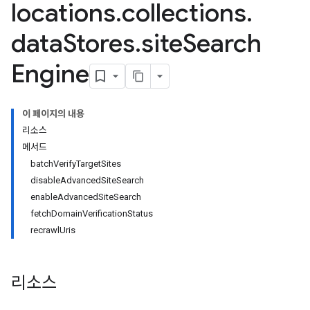
locations
.
collections
.
data
Stores
.
site
Search
Engine
res.siteSearchEngine.operations
이 페이지의 내용
ores.siteSearchEngine.sitemaps
리소스
res.siteSearchEngine.targetSites
메서드
res.siteSearchEngine.targetSites.operations
batchVerifyTargetSites
ores.suggestionDenyListEntries
disableAdvancedSiteSearch
res.userEvents
enableAdvancedSiteSearch
ores.widgetConfigs
fetchDomainVerificationStatus
recrawlUris
.assistants
.assistants.agents.a2a.v1
s.assistants.agents.a2a.v1.message
리소스
.assistants.agents.a2a.v1.tasks
.assistants.agents.a2a.v1.tasks.pushNotificationConfigs