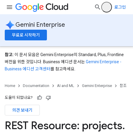
nnector.operations
로그인
res
res.branches
Gemini Enterprise
tores.branches.documents
ores.branches.operations
무료로 시작하기
ores.completionConfig
ores.completionSuggestions
res.controls
참고:
이 문서 모음은 Gemini Enterprise의 Standard, Plus, Frontline
res.conversations
버전을 위한 것입니다. Business 에디션 문서는
Gemini Enterprise -
tores.customModels
Business 에디션 고객센터
를 참고하세요.
ores.models.operations
res.operations
Home
Documentation
AI and ML
Gemini Enterprise
참조
ores.schemas
ores.schemas.operations
도움이 되었나요?
res.servingConfigs
의견 보내기
res.sessions
ores.sessions.answers
REST Resource: projects
.
res.siteSearchEngine