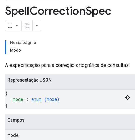
operations
Spell
Correction
Spec
ons
s
Configs
s
ns.answers
Nesta página
rchEngine
Modo
rchEngine.sitemaps
chEngine.targetSites
A especificação para a correção ortográfica de consultas.
ionDenyListEntries
nts
Representação JSON
onfigs
{
res
"mode"
: 
enum (
Mode
)
}
res.operations
Campos
s
mode