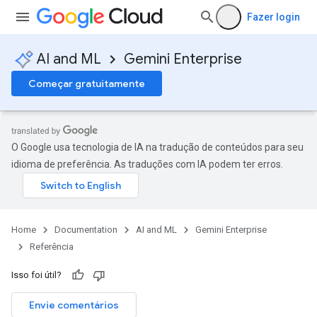
s.completionConfig
Fazer login
.controls
.conversations
AI and ML
Gemini Enterprise
.operations
.servingConfigs
Começar gratuitamente
.sessions
s.sessions.answers
s.sessions.assistAnswers
O Google usa tecnologia de IA na tradução de conteúdos para seu
s.widgetConfigs
idioma de preferência. As traduções com IA podem ter erros.
ons
s
es.documents
Home
Documentation
AI and ML
Gemini Enterprise
s.operations
Referência
ionConfig
tionSuggestions
Isso foi útil?
ations
Envie comentários