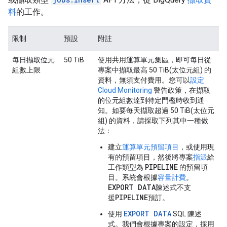
料
的工作。
限制
預設
附註
每日擷取位元
50 TiB
使用共用運算單元集區，即可每日從
組數上限
專案中擷取最高 50 TiB(太位元組) 的
資料，無須支付費用。您可以
設定
Cloud Monitoring
警告政策，在擷取
的位元組數達到特定門檻時收到通
知。如要每天擷取超過 50 TiB(太位元
組) 的資料，請採取下列其中一種做
法：
建立
運算單元預留項目
，或使用現
有的預留項目，然後將專案
指派
給
PIPELINE
工作類型為
的預留項
目。系統會根據
容量計費
。
EXPORT DATA
陳述式不支
PIPELINE
援
預訂。
EXPORT DATA
使用
SQL 陳述
式。我們會根據專案的設定，採用