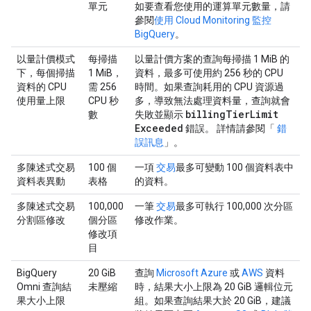
單元
如要查看您使用的運算單元數量，請
參閱
使用 Cloud Monitoring 監控
BigQuery
。
以量計價模式
每掃描
以量計價方案的查詢每掃描 1 MiB 的
下，每個掃描
1 MiB，
資料，最多可使用約 256 秒的 CPU
資料的 CPU
需 256
時間。如果查詢耗用的 CPU 資源過
使用量上限
CPU 秒
多，導致無法處理資料量，查詢就會
billing
Tier
Limit
數
失敗並顯示
Exceeded
錯誤。 詳情請參閱「
錯
誤訊息
」。
多陳述式交易
100 個
一項
交易
最多可變動 100 個資料表中
資料表異動
表格
的資料。
多陳述式交易
100,000
一筆
交易
最多可執行 100,000 次分區
分割區修改
個分區
修改作業。
修改項
目
BigQuery
20 GiB
查詢
Microsoft Azure
或
AWS
資料
Omni 查詢結
未壓縮
時，結果大小上限為 20 GiB 邏輯位元
果大小上限
組。如果查詢結果大於 20 GiB，建議