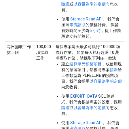
隨選
或
以容量為準的定價
向您收
費。
使用
Storage Read API
。 我們會
按照
串流讀取
的價格計費。 保證
有效時間至少為
6 小時
，從工作階
段建立時間算起。
每日擷取工作
100,000
每個專案每天最多可執行 100,000 項
數上限
項擷取
擷取作業。 如要每天執行超過 10 萬
工作
項擷取作業，請採取下列任一做法：
建立
運算單元預留項目
，或使用現
有的預留項目，然後將專案
指派
給
PIPELINE
工作類型為
的預留項
目。我們會採用
以容量為準的定價
向您收費。
EXPORT DATA
使用
SQL 陳述
式。我們會根據專案的設定，採用
隨選
或
以容量為準的定價
向您收
費。
使用
Storage Read API
。 我們會
按照
串流讀取
的價格計費。 保證