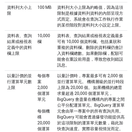
資料列大小上
100 MB
資料列大小上限為約略值，因為這項
限
限制是根據資料列資料的內部呈現方
式而定。系統會在查詢工作執行作業
的某些階段對資料列大小設定上限。
資料表、查詢
10,000
資料表、查詢結果或檢視表定義最多
結果或檢視表
欄
可有 10,000 個資料欄。包括巢狀和
定義中的資料
重複的資料欄。刪除的資料欄仍會計
欄上限
入資料欄總數。如果刪除欄，配額可
能會在重設前用盡，導致您收到錯誤
訊息。
以量計價的並
每個專
以量計價時，專案最多可有 2,000 個
行運算單元數
案
並行運算單元。 機構層級的並行時段
上限
2,000
上限為 20,000 個。 如果機構的總需
個運算
求量超過 20,000 個運算單元，
單元
BigQuery 會盡量在機構內的專案之間
公平分配運算單元。BigQuery 運算單
每個機
元會由單一專案中的所有查詢共用。
構
BigQuery 可能會透過爆發功能提供高
20,000
於這項限制的運算單元數量，藉此加
個運算
快查詢速度。實際容量視情況而定。