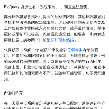
BigQuery 資源也有「系統限制」
， 而且無法變更。
部分錯誤訊息會指出可提高的配額或限制，其他錯誤訊息則
會指出無法提高的配額或限制。達到硬性限制表示您需要為
工作負載實作暫時或永久的替代方案，或是最佳做法。即使
配額或限制可以提高，也建議您這麼做。如要進一步瞭解這
兩種錯誤，請參閱「
排解配額和限制錯誤
」。
根據預設，BigQuery 配額和限制會以
每個專案
為單位套
用。如果配額和限制適用於不同基準，系統會標示出來；例
如
每個資料表
的欄數上限，或是
每位使用者
的並行 API 要
求數上限。具體規定會因資源供應狀況、使用情況、服務使
用記錄和其他因素而有不同，並隨時可能變更，恕不另行通
知。
配額補充
在一天當中，系統會定時為您補充每日配額，以便達到控管