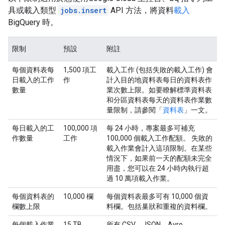
具或載入類型
jobs.insert
API 方法，將資料
載入
BigQuery 時。
限制
預設
附註
每個資料表每
1,500 項工
載入工作 (包括失敗的載入工作) 會
日載入的工作
作
計入目的地資料表每日的資料表作
數量
業次數上限。如要瞭解標準資料表
和分區資料表每天的資料表作業數
量限制，請參閱「
資料表
」一文。
每日載入的工
100,000 項
每 24 小時，專案最多可補充
作數量
工作
100,000 個載入工作配額。 失敗的
載入作業會計入這項限制。在某些
情況下，如果前一天的配額未完全
用盡，您可以在 24 小時內執行超
過 10 萬項載入作業。
每個資料表的
10,000 欄
每個資料表最多可有 10,000 個資
欄數上限
料欄。包括巢狀和重複的資料欄。
每個載入作業
15 TB
所有 CSV、JSON、Avro、