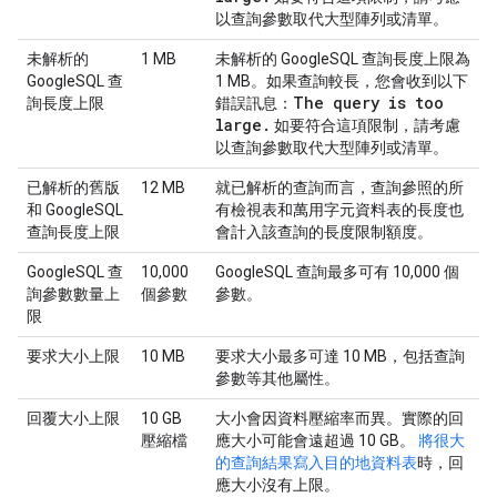
以查詢參數取代大型陣列或清單。
未解析的
1 MB
未解析的 GoogleSQL 查詢長度上限為
GoogleSQL 查
1 MB。如果查詢較長，您會收到以下
The query is too
詢長度上限
錯誤訊息：
large
.
如要符合這項限制，請考慮
以查詢參數取代大型陣列或清單。
已解析的舊版
12 MB
就已解析的查詢而言，查詢參照的所
和 GoogleSQL
有檢視表和萬用字元資料表的長度也
查詢長度上限
會計入該查詢的長度限制額度。
GoogleSQL 查
10,000
GoogleSQL 查詢最多可有 10,000 個
詢參數數量上
個參數
參數。
限
要求大小上限
10 MB
要求大小最多可達 10 MB，包括查詢
參數等其他屬性。
回覆大小上限
10 GB
大小會因資料壓縮率而異。實際的回
壓縮檔
應大小可能會遠超過 10 GB。
將很大
的查詢結果寫入目的地資料表
時，回
應大小沒有上限。