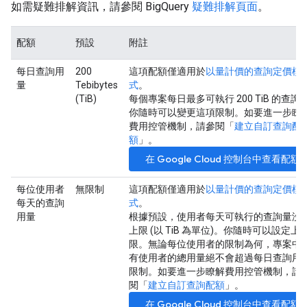
如需疑難排解資訊，請參閱 BigQuery
疑難排解頁面
。
配額
預設
附註
每日查詢用
200
這項配額僅適用於
以量計價的查詢定價模
量
Tebibytes
式
。
(TiB)
每個專案每日最多可執行 200 TiB 的查詢
你隨時可以變更這項限制。如要進一步瞭
費用控管機制，請參閱「
建立自訂查詢配
額
」。
在 Google Cloud 控制台中查看配額
每位使用者
無限制
這項配額僅適用於
以量計價的查詢定價模
每天的查詢
式
。
用量
根據預設，使用者每天可執行的查詢量沒
上限 (以 TiB 為單位)。你隨時可以設定上
限。無論每位使用者的限制為何，專案中
有使用者的總用量絕不會超過每日查詢用
限制。如要進一步瞭解費用控管機制，請
閱「
建立自訂查詢配額
」。
在 Google Cloud 控制台中查看配額