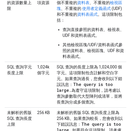
的資源數量上
項資源
個不重複的
資料表
、不重複的
檢視區
限
塊
、不重複的
使用者定義函式
(UDF)
和不重複的
資料表函式
。這項限制包
括：
查詢直接參照的資料表、檢視表、
UDF 和資料表函式。
其他檢視區塊/UDF/資料表函式參
照的資料表、檢視區塊、UDF 和資
料表函式。
SQL 查詢字元
1,024k
SQL 查詢的長度上限為 1,024,000 個
長度上限
個字元
字元。這項限制包含註解和空白字
元。如果查詢過長，您會收到以下錯
The query is too
誤訊息：
large
.
為遵守這項限制，請考慮以
查詢參數取代大型陣列或清單，並將
長查詢分成多個查詢。
未解析的舊版
256 KB
未解析的舊版 SQL 查詢長度上限為
SQL 查詢長度
256 KB。如果查詢較長，您會收到以
The query is too
上限
下錯誤訊息：
large
.
如要符合這項限制，請考慮