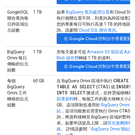
GoogleSQL
1 TB
如果
BigQuery 查詢處理位置
和 Cloud SQL
聯合查詢每
執行個體位置不同，則查詢為跨區域查詢
日跨區域位
您的專案每日可執行高達 1 TB 的跨地區查
元組數
詢。請參閱
Cloud SQL 聯合查詢
。
在 Google Cloud 控制台中查看配額
BigQuery
1 TB
您每天最多可從
Amazon S3 值區或 Azur
Omni 每日
Blob 儲存體
轉移 1 TB 的資料。
傳輸的位元
在 Google Cloud 控制台中查看配額
組數
CREATE
每個
60 GB
在 BigQuery Omni 區域中執行
TABLE AS SELECT
INSERT
BigQuery
(CTAS) 或
INTO SELECT
Omni 工作
陳述式，在跨雲端移轉期
轉移的位元
篩選資料
時，每個工作的最大移轉大小為 6
組數
GB。這項限制也適用於
BigQuery Omni 聯
結
，這項功能會在背景執行 Omni CTAS 
詢，將資料移轉至 BigQuery 區域的暫時
表。如要申請提高上限，請
與支援團隊聯
絡
。 詳情請參閱「
BigQuery Omni 聯結費