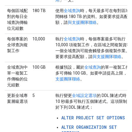
用
」一文。
每個區域配
180 TB
使用
全域查詢
時，每天最多可在每對區域
對的每日全
間轉移 180 TB 的資料。如要要求提高配
域查詢傳輸
額，請
與支援團隊聯絡
。
位元組數
每個專案的
10,000
執行
全域查詢
時，每個專案最多可執行
全球查詢複
10,000 項複製工作，在區域之間複製資料
製工作
一個全域查詢可能會觸發多個複製作業。 
要要求提高配額，請
與支援團隊聯絡
。
全域查詢中
100 GB
根據預設，屬於
全域查詢
的單一複製工作
單一複製工
多可傳輸 100 GB。如要申請提高上限，請
作傳輸的位
支援團隊聯絡
。
元組數
更新全域專
5
執行變更
全域設定選項
的 DDL 陳述式時，
案層級選項
10 秒最多可執行五個陳述式。這項限制適
於下列 DDL 陳述式：
ALTER PROJECT SET OPTIONS
ALTER ORGANIZATION SET