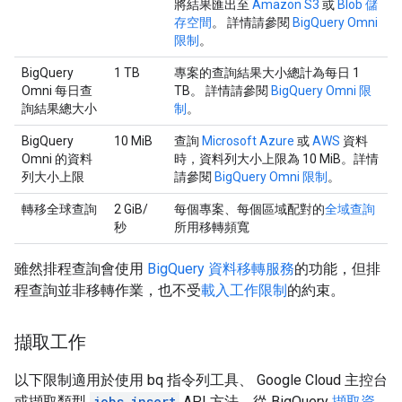
將結果匯出至
Amazon S3
或
Blob 儲
存空間
。 詳情請參閱
BigQuery Omni
限制
。
BigQuery
1 TB
專案的查詢結果大小總計為每日 1
Omni 每日查
TB。 詳情請參閱
BigQuery Omni 限
詢結果總大小
制
。
BigQuery
10 MiB
查詢
Microsoft Azure
或
AWS
資料
Omni 的資料
時，資料列大小上限為 10 MiB。詳情
列大小上限
請參閱
BigQuery Omni 限制
。
轉移全球查詢
2 GiB/
每個專案、每個區域配對的
全域查詢
秒
所用移轉頻寬
雖然排程查詢會使用
BigQuery 資料移轉服務
的功能，但排
程查詢並非移轉作業，也不受
載入工作限制
的約束。
擷取工作
以下限制適用於使用 bq 指令列工具、 Google Cloud 主控台
或擷取類型
jobs.insert
API 方法，從 BigQuery
擷取資