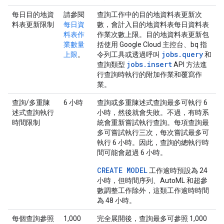
每日目的地資
請參閱
查詢工作中的目的地資料表更新次
料表更新限制
每日資
數，會計入目的地資料表每日資料表
料表作
作業次數上限。目的地資料表更新包
業數量
括使用 Google Cloud 主控台、bq 指
jobs.query
上限
。
令列工具或透過呼叫
和
jobs.insert
查詢類型
API 方法進
行查詢時執行的附加作業和覆寫作
業。
查詢/多重陳
6 小時
查詢或多重陳述式查詢最多可執行 6
述式查詢執行
小時，然後就會失敗。不過，有時系
時間限制
統會重新嘗試執行查詢。每項查詢最
多可嘗試執行三次，每次嘗試最多可
執行 6 小時。因此，查詢的總執行時
間可能會超過 6 小時。
CREATE MODEL
工作逾時預設為 24
小時，但時間序列、AutoML 和超參
數調整工作除外，這類工作逾時時間
為 48 小時。
每個查詢參照
1,000
完全展開後，查詢最多可參照 1,000