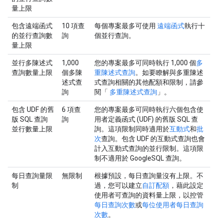
量上限
包含遠端函式
10 項查
每個專案最多可使用
遠端函式
執行十
的並行查詢數
詢
個並行查詢。
量上限
並行多陳述式
1,000
您的專案最多可同時執行 1,000 個
多
查詢數量上限
個多陳
重陳述式查詢
。如要瞭解與多重陳述
述式查
式查詢相關的其他配額和限制，請參
詢
閱「
多重陳述式查詢
」。
包含 UDF 的舊
6 項查
您的專案最多可同時執行六個包含使
版 SQL 查詢
詢
用者定義函式 (UDF) 的舊版 SQL 查
並行數量上限
詢。這項限制同時適用於
互動式
和
批
次
查詢。包含 UDF 的互動式查詢也會
計入互動式查詢的並行限制。這項限
制不適用於 GoogleSQL 查詢。
每日查詢量限
無限制
根據預設，每日查詢量沒有上限。不
制
過，您可以建立
自訂配額
，藉此設定
使用者可查詢的資料量上限，以控管
每日查詢次數
或
每位使用者每日查詢
次數
。