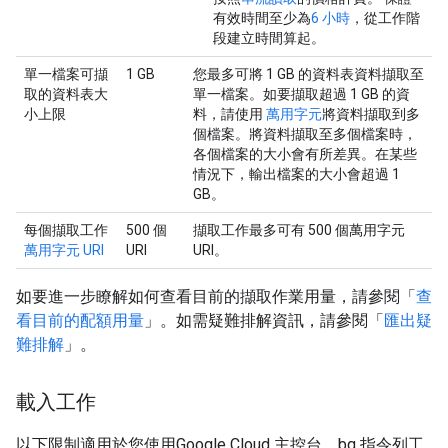
有效時間至少為
6 小時
，從工作階
段建立時間算起。
單一檔案可擷
1 GB
您最多可將 1 GB 的資料表資料擷取至
取的資料表大
單一檔案。如要擷取超過 1 GB 的資
小上限
料，請使用
萬用字元
將資料擷取到多
個檔案。將資料擷取至多個檔案時，
各個檔案的大小會有所差異。在某些
情況下，輸出檔案的大小會超過 1
GB。
每個擷取工作
500 個
擷取工作最多可有 500 個萬用字元
萬用字元 URI
URI
URI。
如要進一步瞭解如何查看目前的擷取作業用量，請參閱「
查
看目前的配額用量
」。如需疑難排解資訊，請參閱「
匯出疑
難排解
」。
載入工作
以下限制適用於您使用Google Cloud 主控台、bq 指令列工