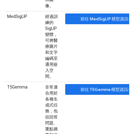
像。
MedSigLIP
經過訓
前往 MedSigLIP 模型資訊卡
練的
SigLIP
變體，
可將醫
療圖片
和文字
編碼至
通用嵌
入空
間。
T5Gemma
非常適
前往 T5Gemma 模型資訊卡
合用於
各種生
成式任
務，包
括回答
問題、
重點摘