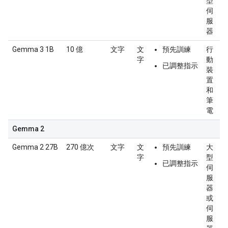
型
伺
服
器
Gemma 3 1B
10 億
文字
文
預先訓練
行
字
動
已調整指示
裝
置
和
筆
電
Gemma 2
Gemma 2 27B
270 億次
文字
文
預先訓練
大
字
型
已調整指示
伺
服
器
或
伺
服