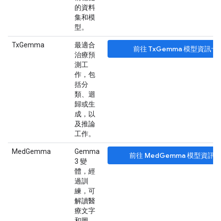
的資料
集和模
型。
TxGemma
最適合
前往 TxGemma 模型資訊卡
治療預
測工
作，包
括分
類、迴
歸或生
成，以
及推論
工作。
MedGemma
Gemma
前往 MedGemma 模型資訊
3 變
體，經
過訓
練，可
解讀醫
療文字
和圖