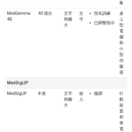
集
MedGemma
40 億次
文字
文
預先訓練
桌
4B
和圖
字
上
已調整指示
片
型
電
腦
和
小
型
伺
服
器
MedSigLIP
MedSigLIP
8 億
文字
嵌
微調
行
和圖
入
動
片
裝
置
和
筆
電