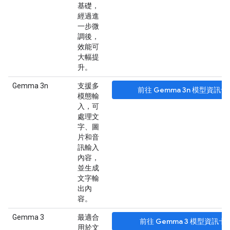
基礎，
經過進
一步微
調後，
效能可
大幅提
升。
Gemma 3n
支援多
前往 Gemma 3n 模型資訊卡
模態輸
入，可
處理文
字、圖
片和音
訊輸入
內容，
並生成
文字輸
出內
容。
Gemma 3
最適合
前往 Gemma 3 模型資訊卡
用於文