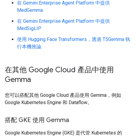
在 Gemini Enterprise Agent Platform 中提供
MedGemma
在 Gemini Enterprise Agent Platform 中提供
MedSigLIP
使用 Hugging Face Transformers，透過 T5Gemma 執
行本機推論
在其他 Google Cloud 產品中使用
Gemma
您可以搭配其他 Google Cloud 產品使用 Gemma，例如
Google Kubernetes Engine 和 Dataflow。
搭配 GKE 使用 Gemma
Google Kubernetes Engine (GKE) 是代管 Kubernetes 的