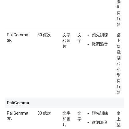
腦
和
伺
服
器
PaliGemma
30 億次
文字
文
預先訓練
桌
3B
和圖
字
上
微調混音
片
型
電
腦
和
小
型
伺
服
器
PaliGemma
PaliGemma
30 億次
文字
文
預先訓練
桌
3B
和圖
字
上
微調混音
片
型