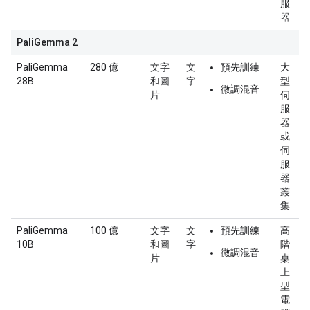
服
器
PaliGemma 2
PaliGemma
280 億
文字
文
預先訓練
大
28B
和圖
字
型
微調混音
片
伺
服
器
或
伺
服
器
叢
集
PaliGemma
100 億
文字
文
預先訓練
高
10B
和圖
字
階
微調混音
片
桌
上
型
電