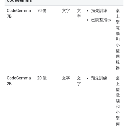
CodeGemma
CodeGemma
70 億
文字
文
預先訓練
桌
7B
字
上
已調整指示
型
電
腦
和
小
型
伺
服
器
CodeGemma
20 億
文字
文
預先訓練
桌
2B
字
上
型
電
腦
和
小
型
伺