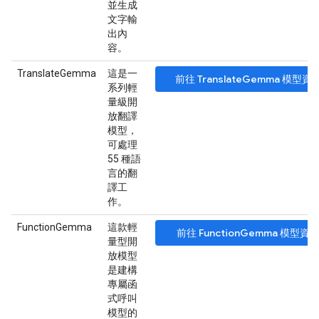
並生成
文字輸
出內
容。
TranslateGemma
這是一
前往 TranslateGemma 模型資
系列輕
量級開
放翻譯
模型，
可處理
55 種語
言的翻
譯工
作。
FunctionGemma
這款輕
前往 FunctionGemma 模型資
量型開
放模型
是建構
專屬函
式呼叫
模型的