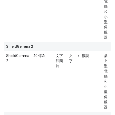
電
腦
和
小
型
伺
服
器
ShieldGemma 2
ShieldGemma
40 億次
文字
文
微調
桌
2
和圖
字
上
片
型
電
腦
和
小
型
伺
服
器