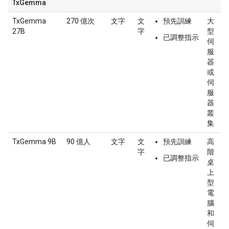
TxGemma
TxGemma
270 億次
文字
文
預先訓練
大
27B
字
型
已調整指示
伺
服
器
或
伺
服
器
叢
集
TxGemma 9B
90 億人
文字
文
預先訓練
高
字
階
已調整指示
桌
上
型
電
腦
和
伺