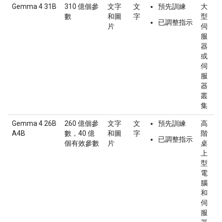
Gemma 4 31B
310 億個參
文字
文
預先訓練
大
數
和圖
字
型
已調整指示
片
伺
服
器
或
伺
服
器
叢
集
Gemma 4 26B
260 億個參
文字
文
預先訓練
高
A4B
數，40 億
和圖
字
階
已調整指示
個有效參數
片
桌
上
型
電
腦
和
伺
服