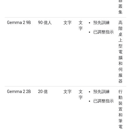
器
叢
集
Gemma 2 9B
90 億人
文字
文
預先訓練
高
字
階
已調整指示
桌
上
型
電
腦
和
伺
服
器
Gemma 2 2B
20 億
文字
文
預先訓練
行
字
動
已調整指示
裝
置
和
筆
電