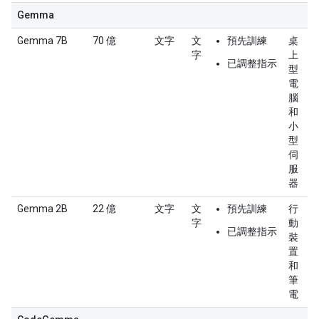
Gemma
Gemma 7B
70 億
文字
文
預先訓練
桌
字
上
已調整指示
型
電
腦
和
小
型
伺
服
器
Gemma 2B
22 億
文字
文
預先訓練
行
字
動
已調整指示
裝
置
和
筆
電