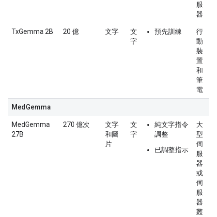
服
器
TxGemma 2B
20 億
文字
文
預先訓練
行
字
動
裝
置
和
筆
電
MedGemma
MedGemma
270 億次
文字
文
純文字指令
大
27B
和圖
字
調整
型
片
伺
已調整指示
服
器
或
伺
服
器
叢