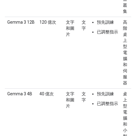
叢
集
Gemma 3 12B
120 億次
文字
文
預先訓練
高
和圖
字
階
已調整指示
片
桌
上
型
電
腦
和
伺
服
器
Gemma 3 4B
40 億次
文字
文
預先訓練
桌
和圖
字
上
已調整指示
片
型
電
腦
和
小