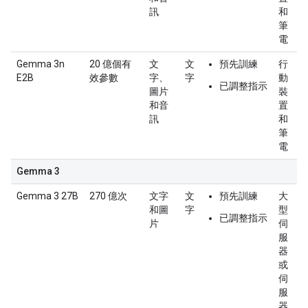
訊
和
筆
電
Gemma 3n
20 億個有
文
文
預先訓練
行
E2B
效參數
字、
字
動
已調整指示
圖片
裝
和音
置
訊
和
筆
電
Gemma 3
Gemma 3 27B
270 億次
文字
文
預先訓練
大
和圖
字
型
已調整指示
片
伺
服
器
或
伺
服
器