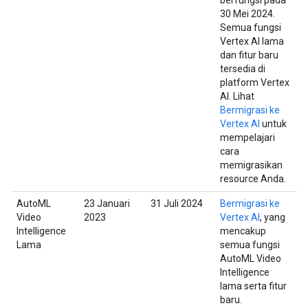
berfungsi pada
30 Mei 2024.
Semua fungsi
Vertex AI lama
dan fitur baru
tersedia di
platform Vertex
AI. Lihat
Bermigrasi ke
Vertex AI
untuk
mempelajari
cara
memigrasikan
resource Anda.
AutoML
23 Januari
31 Juli 2024
Bermigrasi ke
Video
2023
Vertex AI
, yang
Intelligence
mencakup
Lama
semua fungsi
AutoML Video
Intelligence
lama serta fitur
baru.