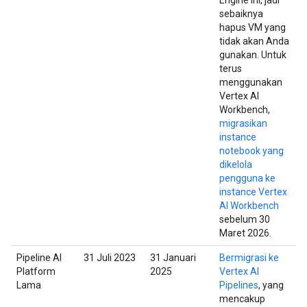
Engine ini, jadi
sebaiknya
hapus VM yang
tidak akan Anda
gunakan. Untuk
terus
menggunakan
Vertex AI
Workbench,
migrasikan
instance
notebook yang
dikelola
pengguna ke
instance Vertex
AI Workbench
sebelum 30
Maret 2026.
Pipeline AI
31 Juli 2023
31 Januari
Bermigrasi ke
Platform
2025
Vertex AI
Lama
Pipelines
, yang
mencakup