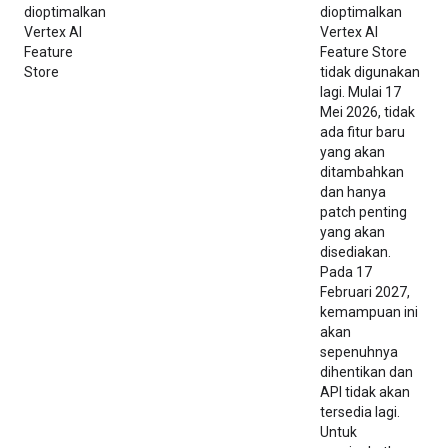
dioptimalkan
dioptimalkan
Vertex AI
Vertex AI
Feature
Feature Store
Store
tidak digunakan
lagi. Mulai 17
Mei 2026, tidak
ada fitur baru
yang akan
ditambahkan
dan hanya
patch penting
yang akan
disediakan.
Pada 17
Februari 2027,
kemampuan ini
akan
sepenuhnya
dihentikan dan
API tidak akan
tersedia lagi.
Untuk