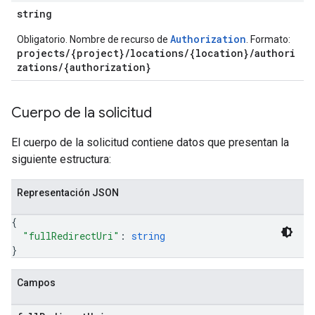
s.completionConfig
string
.controls
Authorization
Obligatorio. Nombre de recurso de
. Formato:
.conversations
projects/{project}/locations/{location}/authori
.operations
zations/{authorization}
.servingConfigs
.sessions
Cuerpo de la solicitud
s.sessions.alphaEvolveExperiments.operations
s.sessions.answers
El cuerpo de la solicitud contiene datos que presentan la
s.sessions.assistAnswers
siguiente estructura:
sessions.files
.sessions.operations
Representación JSON
s.widgetConfigs
ons
{
"fullRedirectUri"
: 
string
s
}
es.documents
es.documents.chunks
Campos
s.operations
ionConfig