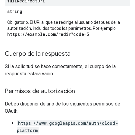
full
Redirect
Uri
tionSuggestions
string
ations
Obligatorio. El URI al que se redirige al usuario después de la
autorización, incluidos todos los parámetros. Por ejemplo,
operations
https://example.com/redir?code=5
ons
s
Configs
Cuerpo de la respuesta
s
ns.answers
Si la solicitud se hace correctamente, el cuerpo de la
rchEngine
respuesta estará vacío.
rchEngine.sitemaps
chEngine.targetSites
Permisos de autorización
ionDenyListEntries
nts
Debes disponer de uno de los siguientes permisos de
onfigs
OAuth:
https://www.googleapis.com/auth/cloud-
ons
platform