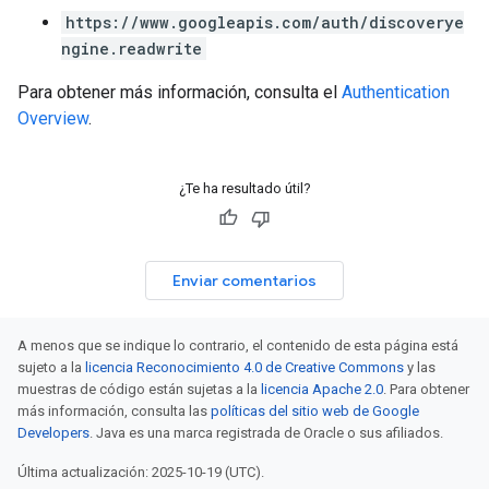
res
https://www.googleapis.com/auth/discoverye
res.operations
ngine.readwrite
Para obtener más información, consulta el
Authentication
erviews
Overview
.
¿Te ha resultado útil?
s
Enviar comentarios
perations
ampleQueries
A menos que se indique lo contrario, el contenido de esta página está
sujeto a la
licencia Reconocimiento 4.0 de Creative Commons
y las
muestras de código están sujetas a la
licencia Apache 2.0
. Para obtener
ConfigsUsageStats
más información, consulta las
políticas del sitio web de Google
ons
Developers
. Java es una marca registrada de Oracle o sus afiliados.
enses
Última actualización: 2025-10-19 (UTC).