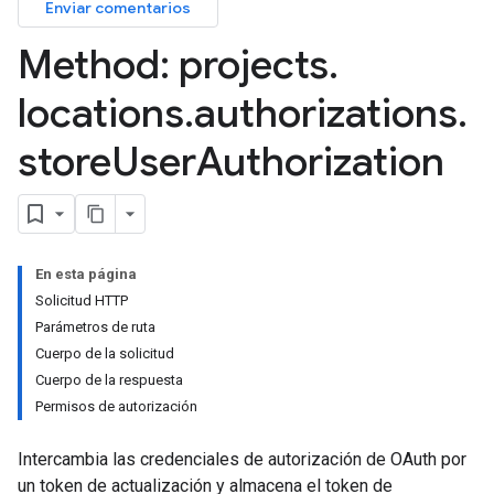
Enviar comentarios
Method: projects
.
nnector
locations
.
authorizations
.
nnector.connectorRuns
nnector.operations
store
User
Authorization
res
res.branches
tores.branches.documents
tores.branches.documents.chunks
ores.branches.operations
En esta página
ores.completionConfig
Solicitud HTTP
ores.completionSuggestions
Parámetros de ruta
res.controls
Cuerpo de la solicitud
res.conversations
Cuerpo de la respuesta
tores.customModels
Permisos de autorización
ores.models.operations
res.operations
Intercambia las credenciales de autorización de OAuth por
ores.schemas
un token de actualización y almacena el token de