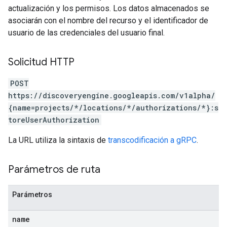
ores.schemas.operations
actualización y los permisos. Los datos almacenados se
res.servingConfigs
asociarán con el nombre del recurso y el identificador de
res.sessions
usuario de las credenciales del usuario final.
ores.sessions.answers
res.siteSearchEngine
Solicitud HTTP
res.siteSearchEngine.operations
ores.siteSearchEngine.sitemaps
POST
res.siteSearchEngine.targetSites
https://discoveryengine.googleapis.com/v1alpha/
res.siteSearchEngine.targetSites.operations
{name=projects/*/locations/*/authorizations/*}:s
ores.suggestionDenyListEntries
toreUserAuthorization
res.userEvents
ores.widgetConfigs
La URL utiliza la sintaxis de
transcodificación a gRPC
.
analytics
Parámetros de ruta
.assistants
.assistants.agents
Parámetros
assistants.agents.files
.assistants.agents.operations
name
s.assistants.cannedQueries