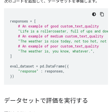
次のコードを追加して、データセットを準備します。
responses
=
[
# An example of good custom_text_quality
"Life is a rollercoaster, full of ups and down
# An example of medium custom_text_quality
"The weather is nice today, not too hot, not t
# An example of poor custom_text_quality
"The weather is, you know, whatever."
,
]
eval_dataset
=
pd
.
DataFrame
({
"response"
:
responses
,
})
データセットで評価を実行する