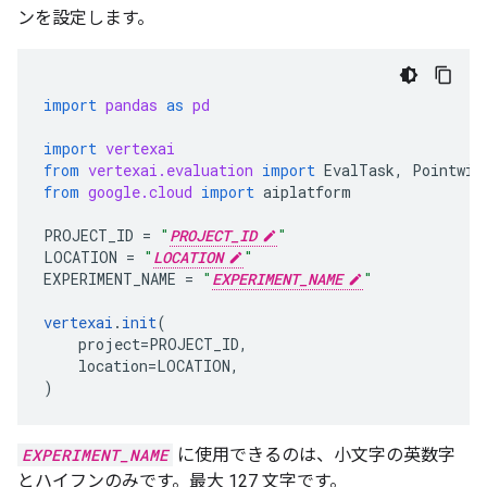
ンを設定します。
import
pandas
as
pd
import
vertexai
from
vertexai.evaluation
import
EvalTask
,
Pointwis
from
google.cloud
import
aiplatform
PROJECT_ID
=
"
PROJECT_ID
"
LOCATION
=
"
LOCATION
"
EXPERIMENT_NAME
=
"
EXPERIMENT_NAME
"
vertexai
.
init
(
project
=
PROJECT_ID
,
location
=
LOCATION
,
)
EXPERIMENT_NAME
に使用できるのは、小文字の英数字
とハイフンのみです。最大 127 文字です。