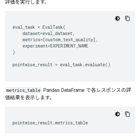
評価を実行します。
eval_task
=
EvalTask
(
dataset
=
eval_dataset
,
metrics
=
[
custom_text_quality
],
experiment
=
EXPERIMENT_NAME
)
pointwise_result
=
eval_task
.
evaluate
()
metrics_table
Pandas DataFrame で各レスポンスの評
価結果を表示します。
pointwise_result
.
metrics_table