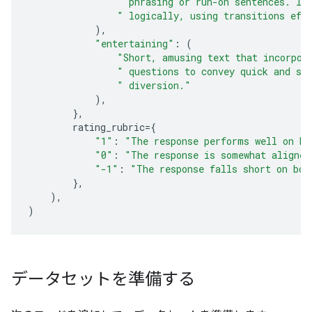
" phrasing or run-on sentences. Id
" logically, using transitions eff
),
"entertaining"
:
(
"Short, amusing text that incorpor
" questions to convey quick and sp
" diversion."
),
},
rating_rubric
=
{
"1"
:
"The response performs well on bo
"0"
:
"The response is somewhat aligned
"-1"
:
"The response falls short on bot
},
),
)
データセットを準備する