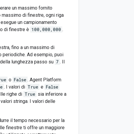
perare un massimo fornito
ro massimo di finestre, ogni riga
orm esegue un campionamento
o di finestre è
100,000,000
.
nestra, fino a un massimo di
 o periodiche. Ad esempio, puoi
re della lunghezza passo su
7
. Il
rue
o
False
. Agent Platform
e
. I valori di
True
e
False
lle righe di
True
sia inferiore a
alori stringa. I valori delle
idurre il tempo necessario per la
le finestre ti offre un maggiore