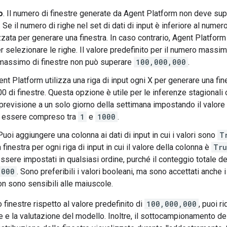
o
. Il numero di finestre generate da Agent Platform non deve su
. Se il numero di righe nel set di dati di input è inferiore al nume
izzata per generare una finestra. In caso contrario, Agent Platf
r selezionare le righe. Il valore predefinito per il numero massim
massimo di finestre non può superare
100,000,000
.
ent Platform utilizza una riga di input ogni X per generare una fi
0 di finestre. Questa opzione è utile per le inferenze stagionali
a previsione a un solo giorno della settimana impostando il valo
ò essere compreso tra
1
e
1000
.
 Puoi aggiungere una colonna ai dati di input in cui i valori sono
T
finestra per ogni riga di input in cui il valore della colonna è
Tru
sere impostati in qualsiasi ordine, purché il conteggio totale de
,000
. Sono preferibili i valori booleani, ma sono accettati anche i v
on sono sensibili alle maiuscole.
inestre rispetto al valore predefinito di
100,000,000
, puoi r
 e la valutazione del modello. Inoltre, il sottocampionamento del