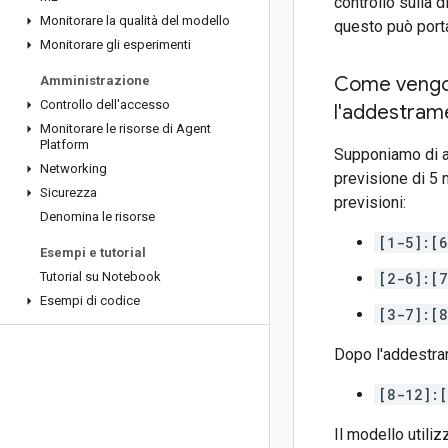
controllo sulla 
Monitorare la qualità del modello
questo può portar
Monitorare gli esperimenti
Come vengono
Amministrazione
Controllo dell'accesso
l'addestrame
Monitorare le risorse di Agent
Platform
Supponiamo di av
Networking
previsione di 5 
Sicurezza
previsioni:
Denomina le risorse
[1-5]:[6
Esempi e tutorial
Tutorial su Notebook
[2-6]:[7
Esempi di codice
[3-7]:[8
Dopo l'addestram
[8-12]:
Il modello utiliz