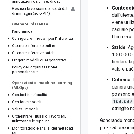
annotazioni da un set di dati
Conteggi
Gestisci le versioni del set di dati
di immagini (solo API)
dall'utente
viene util
Ottenere inferenze
casuale pe
Panoramica
Il numero 
Configurare i modelli per l'inferenza
Ottenere inferenze online
Stride
. Ag
Ottenere inferenze batch
100.000.00
Erogare modelli di AI generativa
limitare l
Policy dell'organizzazione
valore pu
personalizzate
Colonna
.
Operazioni di machine learning
genera una 
(MLOps)
possono es
Gestisci funzionalità
100,000
Gestione modelli
stringhe n
Valuta i modelli
Orchestrare i flussi di lavoro ML
Generando meno f
utilizzando le pipeline
pre-elaborazione
Monitoraggio e analisi dei metadati
ML