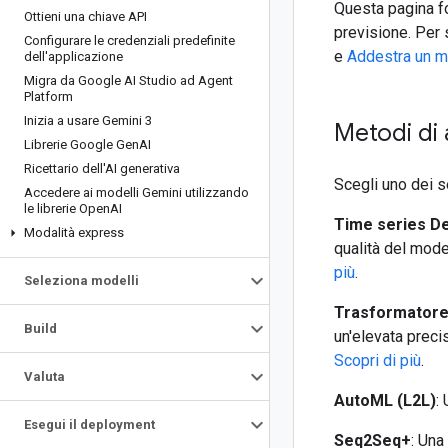
Questa pagina fo
Ottieni una chiave API
previsione. Per
Configurare le credenziali predefinite
e
Addestra un mo
dell'applicazione
Migra da Google AI Studio ad Agent
Platform
Inizia a usare Gemini 3
Metodi di
Librerie Google Gen
AI
Ricettario dell'AI generativa
Scegli uno dei s
Accedere ai modelli Gemini utilizzando
le librerie Open
AI
Time series D
Modalità express
qualità del mode
più
.
Seleziona modelli
Trasformatore 
Build
un'elevata precis
Scopri di più
.
Valuta
AutoML (L2L)
:
Esegui il deployment
Seq2Seq+
: Una