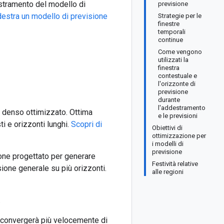
estramento del modello di
previsione
estra un modello di previsione
Strategie per le
finestre
temporali
continue
Come vengono
utilizzati la
finestra
contestuale e
l'orizzonte di
previsione
durante
l'addestramento
denso ottimizzato. Ottima
e le previsioni
i e orizzonti lunghi.
Scopri di
Obiettivi di
ottimizzazione per
i modelli di
previsione
one progettato per generare
Festività relative
isione generale su più orizzonti.
alle regioni
.
e convergerà più velocemente di