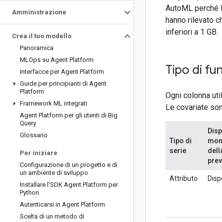
AutoML perché la
Amministrazione
hanno rilevato c
inferiori a 1 GB.
Crea il tuo modello
Panoramica
MLOps su Agent Platform
Tipo di fu
Interfacce per Agent Platform
Guide per principianti di Agent
Platform
Ogni colonna uti
Framework ML integrati
Le covariate son
Agent Platform per gli utenti di Big
Query
Disp
Glossario
Tipo di
mom
serie
dell
Per iniziare
prev
Configurazione di un progetto e di
un ambiente di sviluppo
Attributo
Disp
Installare l'SDK Agent Platform per
Python
Autenticarsi in Agent Platform
Scelta di un metodo di