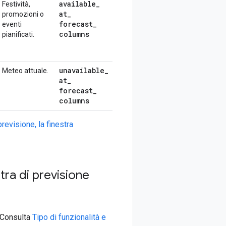
available
_
Festività,
at
_
promozioni o
forecast
_
eventi
columns
pianificati.
unavailable
_
Meteo attuale.
at
_
forecast
_
columns
revisione, la finestra
tra di previsione
. Consulta
Tipo di funzionalità e