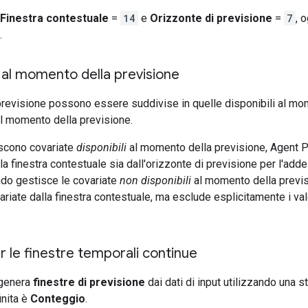
Finestra contestuale
=
14
e
Orizzonte di previsione
=
7
, 
.
à al momento della previsione
previsione possono essere suddivise in quelle disponibili al mo
al momento della previsione.
scono covariate
disponibili
al momento della previsione, Agent Pl
lla finestra contestuale sia dall'orizzonte di previsione per l'add
ndo gestisce le covariate
non disponibili
al momento della previs
variate dalla finestra contestuale, ma esclude esplicitamente i val
r le finestre temporali continue
 genera
finestre di previsione
dai dati di input utilizzando una s
inita è
Conteggio
.