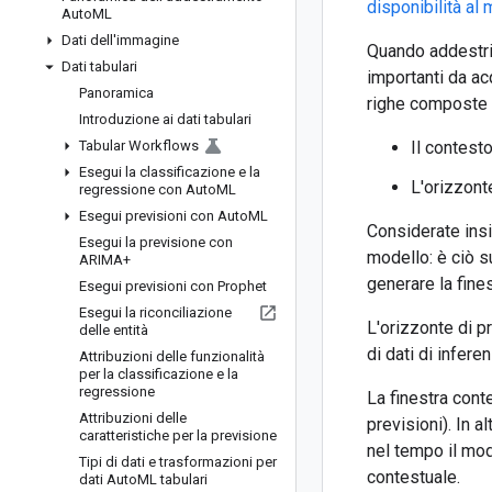
disponibilità al
Auto
ML
Dati dell'immagine
Quando addestri 
Dati tabulari
importanti da ac
Panoramica
righe composte 
Introduzione ai dati tabulari
Tabular Workflows
Il contesto
Esegui la classificazione e la
L'orizzonte
regressione con Auto
ML
Esegui previsioni con Auto
ML
Considerate insi
Esegui la previsione con
modello: è ciò s
ARIMA+
generare la fines
Esegui previsioni con Prophet
Esegui la riconciliazione
L'orizzonte di p
delle entità
di dati di inferen
Attribuzioni delle funzionalità
per la classificazione e la
regressione
La finestra cont
Attribuzioni delle
previsioni). In 
caratteristiche per la previsione
nel tempo il mod
Tipi di dati e trasformazioni per
contestuale.
dati Auto
ML tabulari