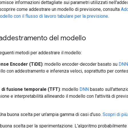
rnisce informazioni dettagliate sui parametri utilizzati nell'add
 scoprire come addestrare un modello di previsione, consulta
Add
dello con il flusso di lavoro tabulare per la previsione
.
 addestramento del modello
eguenti metodi per addestrare il modello:
ense Encoder (TiDE)
: modello encoder-decoder basato su
DNN
llo con addestramento e inferenza veloci, soprattutto per contest
di fusione temporale (TFT)
: modello
DNN
basato sull'attenzi
ione e interpretabilità allineando il modello con l'attività di prev
 Una buona scelta per un'ampia gamma di casi d'uso.
Scopri di più
 buona scelta per la sperimentazione. L'algoritmo probabilment