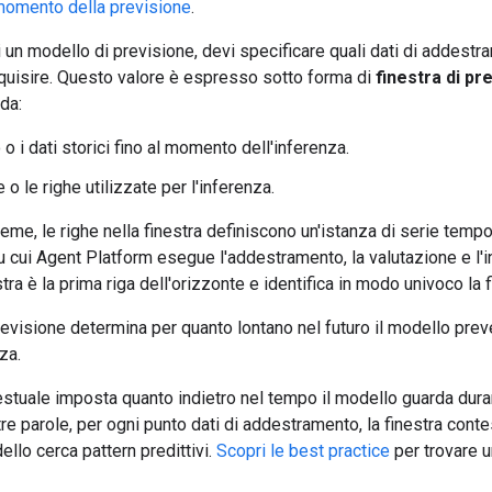
 momento della previsione
.
un modello di previsione, devi specificare quali dati di addestr
quisire. Questo valore è espresso sotto forma di
finestra di pr
da:
 o i dati storici fino al momento dell'inferenza.
 o le righe utilizzate per l'inferenza.
eme, le righe nella finestra definiscono un'istanza di serie tempo
u cui Agent Platform esegue l'addestramento, la valutazione e l'in
tra è la prima riga dell'orizzonte e identifica in modo univoco la 
revisione determina per quanto lontano nel futuro il modello preve
za.
estuale imposta quanto indietro nel tempo il modello guarda dura
altre parole, per ogni punto dati di addestramento, la finestra con
ello cerca pattern predittivi.
Scopri le best practice
per trovare u