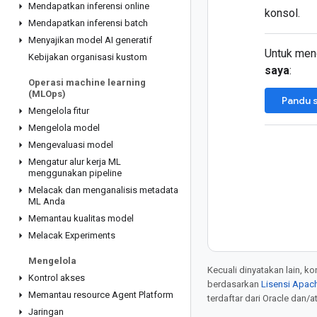
Mendapatkan inferensi online
konsol.
Mendapatkan inferensi batch
Menyajikan model AI generatif
Untuk meng
Kebijakan organisasi kustom
saya
:
Operasi machine learning
(MLOps)
Pandu 
Mengelola fitur
Mengelola model
Mengevaluasi model
Mengatur alur kerja ML
menggunakan pipeline
Melacak dan menganalisis metadata
ML Anda
Memantau kualitas model
Melacak Experiments
Mengelola
Kecuali dinyatakan lain, k
Kontrol akses
berdasarkan
Lisensi Apach
Memantau resource Agent Platform
terdaftar dari Oracle dan/at
Jaringan