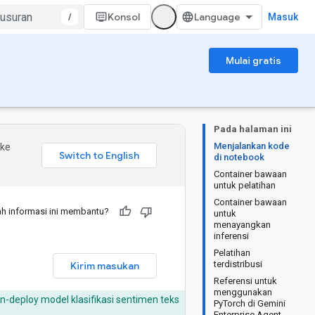
/
Konsol
Masuk
Mulai gratis
Pada halaman ini
Menjalankan kode
 ke
di notebook
Container bawaan
untuk pelatihan
Container bawaan
h informasi ini membantu?
untuk
menayangkan
inferensi
Pelatihan
terdistribusi
Kirim masukan
Referensi untuk
menggunakan
n-deploy model klasifikasi sentimen teks
PyTorch di Gemini
Enterprise Agent