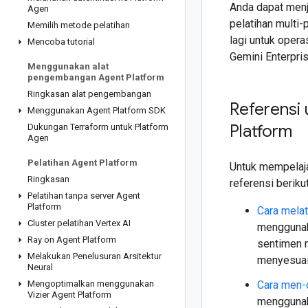
Anda dapat menja
Agen
pelatihan multi
Memilih metode pelatihan
lagi untuk opera
Mencoba tutorial
Gemini Enterpris
Menggunakan alat
pengembangan Agent Platform
Ringkasan alat pengembangan
Referensi
Menggunakan Agent Platform SDK
Platform
Dukungan Terraform untuk Platform
Agen
Pelatihan Agent Platform
Untuk mempelajar
Ringkasan
referensi berikut
Pelatihan tanpa server Agent
Platform
Cara melat
Cluster pelatihan Vertex AI
mengguna
Ray on Agent Platform
sentimen 
Melakukan Penelusuran Arsitektur
menyesuai
Neural
Mengoptimalkan menggunakan
Cara men-
Vizier Agent Platform
mengguna