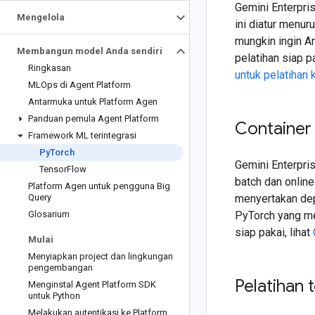
Gemini Enterpri
Mengelola
ini diatur menu
mungkin ingin A
Membangun model Anda sendiri
pelatihan siap p
Ringkasan
untuk pelatihan
MLOps di Agent Platform
Antarmuka untuk Platform Agen
Panduan pemula Agent Platform
Container
Framework ML terintegrasi
Py
Torch
Gemini Enterpri
Tensor
Flow
batch dan online
Platform Agen untuk pengguna Big
Query
menyertakan dep
Glosarium
PyTorch yang me
siap pakai, lihat
Mulai
Menyiapkan project dan lingkungan
pengembangan
Pelatihan t
Menginstal Agent Platform SDK
untuk Python
Melakukan autentikasi ke Platform