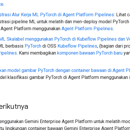
ce
.
rasi Alur Kerja ML PyTorch di Agent Platform Pipelines
: Lihat
trasi pipeline ML untuk melatih dan men-deploy model PyTorch 
e Agent Platform menggunakan
Agent Platform Pipelines
.
 ML Skalabel menggunakan PyTorch di Kubeflow Pipelines dan V
 ML berbasis
PyTorch
di OSS
Kubeflow Pipelines
, (bagian dari p
ipelines
. Kami membagikan
komponen bawaan PyTorch baru
yan
an model gambar PyTorch dengan container bawaan di Agent Pl
del klasifikasi gambar PyTorch di Agent Platform menggunakan
erikutnya
Menggunakan Gemini Enterprise Agent Platform untuk melatih mod
atu lingkungan container bawaan Gemini Enterprise Agent Platf