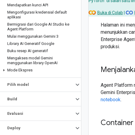
PyTorch" di salah satu l
Mendapatkan kunci API
Mengonfigurasi kredensial default
Buka di Colab
|
aplikasi
Bermigrasi dari Google AI Studio ke
Halaman ini men
Agent Platform
menunjukkan car
Mulai menggunakan Gemini 3
Enterprise Agen
Library AI Generatif Google
produksi.
Buku resep AI generatif
Mengakses model Gemini
menggunakan library Open
AI
Menjalank
Mode Ekspres
Pilih model
Agent Platform 
Gemini Enterpris
Build
notebook
.
Evaluasi
Container
Deploy