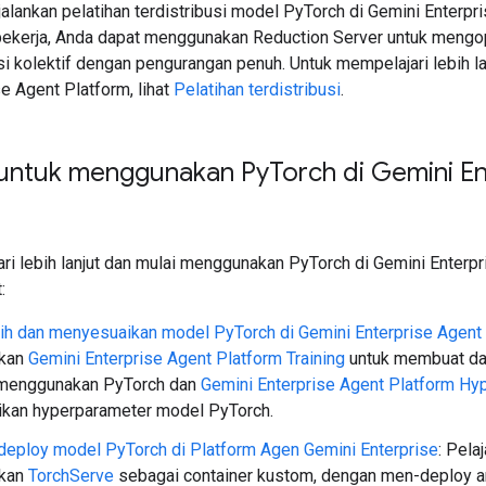
lankan pelatihan terdistribusi model PyTorch di Gemini Enterpr
-pekerja, Anda dapat menggunakan Reduction Server untuk mengop
si kolektif dengan pengurangan penuh. Untuk mempelajari lebih lanj
e Agent Platform, lihat
Pelatihan terdistribusi
.
 untuk menggunakan Py
Torch di Gemini E
i lebih lanjut dan mulai menggunakan PyTorch di Gemini Enterpri
:
ih dan menyesuaikan model PyTorch di Gemini Enterprise Agent
kan
Gemini Enterprise Agent Platform Training
untuk membuat dan
menggunakan PyTorch dan
Gemini Enterprise Agent Platform Hy
kan hyperparameter model PyTorch.
deploy model PyTorch di Platform Agen Gemini Enterprise
: Pela
kan
TorchServe
sebagai container kustom, dengan men-deploy a