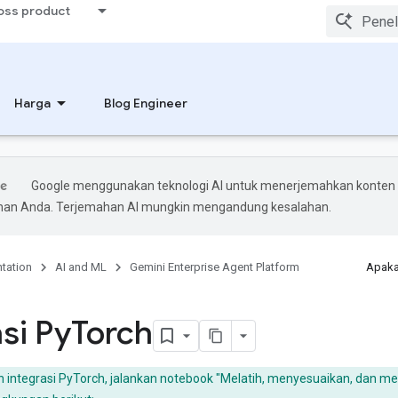
ross product
Harga
Blog Engineer
Google menggunakan teknologi AI untuk menerjemahkan konten
ihan Anda. Terjemahan AI mungkin mengandung kesalahan.
tation
AI and ML
Gemini Enterprise Agent Platform
Apaka
si Py
Torch
h integrasi PyTorch, jalankan notebook "Melatih, menyesuaikan, dan me