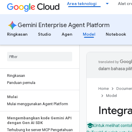
Area teknologi
Alat c
Gemini Enterprise Agent Platform
Ringkasan
Studio
Agen
Model
Notebook
dalam bahasa pil
Ringkasan
Panduan pemula
Home
Documen
Model
Mulai
Mulai menggunakan Agent Platform
Integra
Mengembangkan kode Gemini API
dengan Gen AI SDK
Untuk melihat conto
Terhubung ke server MCP Pengetahuan