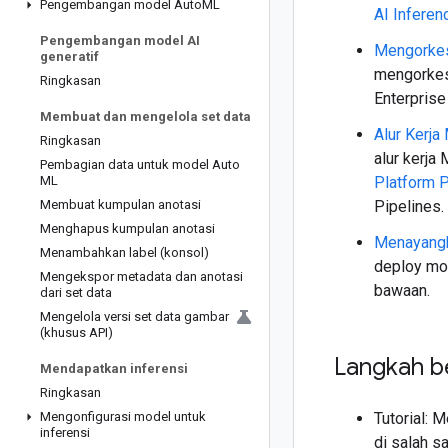
Pengembangan model Auto
ML
AI Inferen
Pengembangan model AI
Mengorkest
generatif
mengorkes
Ringkasan
Enterpris
Membuat dan mengelola set data
Alur Kerja
Ringkasan
alur kerja
Pembagian data untuk model Auto
ML
Platform P
Membuat kumpulan anotasi
Pipelines.
Menghapus kumpulan anotasi
Menayangk
Menambahkan label (konsol)
deploy mo
Mengekspor metadata dan anotasi
bawaan.
dari set data
Mengelola versi set data gambar
(khusus API)
Langkah b
Mendapatkan inferensi
Ringkasan
Mengonfigurasi model untuk
Tutorial: 
inferensi
di salah s