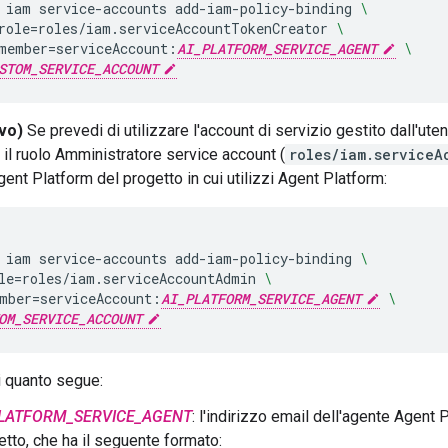
iam
service-accounts
add-iam-policy-binding
\
role
=
roles/iam.serviceAccountTokenCreator
\
member
=
serviceAccount:
AI_PLATFORM_SERVICE_AGENT
\
STOM_SERVICE_ACCOUNT
ivo)
Se prevedi di utilizzare l'account di servizio gestito dall'ute
il ruolo Amministratore service account (
roles/iam.serviceA
gent Platform del progetto in cui utilizzi Agent Platform:
iam
service-accounts
add-iam-policy-binding
\
le
=
roles/iam.serviceAccountAdmin
\
mber
=
serviceAccount:
AI_PLATFORM_SERVICE_AGENT
\
OM_SERVICE_ACCOUNT
i quanto segue:
PLATFORM_SERVICE_AGENT
: l'indirizzo email dell'agente Agent 
etto, che ha il seguente formato: