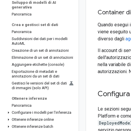
Sviluppo di modelli di AI
generativa
Container di
Panoramica
Quando esegui i
Crea e gestisci set di dati
viene eseguito u
Panoramica
diverso dagli
ag
Suddivisioni dei dati per i modelli
Auto
ML
Il account di se
Creazione di un set di annotazioni
dell'autorizzaz
Eliminazione di un set di annotazioni
nella variabile 
Aggiungere etichette (console)
autorizzazioni. 
Esportazione di metadati e
annotazioni da un set di dati
Gestisci le versioni del set di dati
di immagini (solo API)
Configura 
Ottenere inferenze
Panoramica
Le sezioni segue
Configurare i modelli per l'inferenza
Platform e come
Ottenere inferenze online
DeployedMode
Ottenere inferenze batch
servizio persona