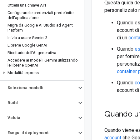
Questa guida des
Ottieni una chiave API
personalizzato n
Configurare le credenziali predefinite
dell'applicazione
Quando ese
Migra da Google AI Studio ad Agent
account di
Platform
di un
conta
Inizia a usare Gemini 3
Librerie Google Gen
AI
Quando
es
Ricettario dell'AI generativa
per fornir
Accedere ai modelli Gemini utilizzando
personalizz
le librerie Open
AI
container 
Modalità express
Quando
co
Seleziona modelli
account di
Build
Quando uti
Valuta
Quando viene ese
Esegui il deployment
account
che Goog