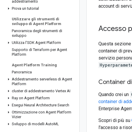
addestramento
account di servi
Prova un tutorial
Utilizzare gli strumenti di
sviluppo di Agent Platform
Accesso p
Panoramica degli strumenti di
sviluppo
Utilizza l'SDK Agent Platform
Questa sezione d
Supporto di Terraform per Agent
container di pre
Platform
servizio persona
Hyperparamet
Agent Platform Training
Panoramica
Addestramento serverless di Agent
Container d
Platform
cluster di addestramento Vertex AI
Quando crei un
Ray on Agent Platform
container di ad
Esegui Neural Architecture Search
Enterprise Agen
Ottimizzazione con Agent Platform
Vizier
Scopri di più su
Sviluppo di modelli Auto
ML
l'accesso a riso