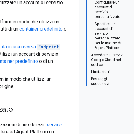
lizzare un account di servizio
Configurare un
account di
servizio
personalizzato
atform in modo che utilizzi un
Specifica un
atti di un
container predefinito
o
account di
servizio
personalizzato
per le risorse di
ata in una risorsa
Endpoint
Agent Platform
ilizzi un account di servizio
Accedere ai servizi
Google Cloud nel
ntainer predefinito
o di un
codice
Limitazioni
rm in modo che utilizzi un
Passaggi
successivi
rigine.
zato
zazioni di uno dei vari
service
edere ad Agent Platform un