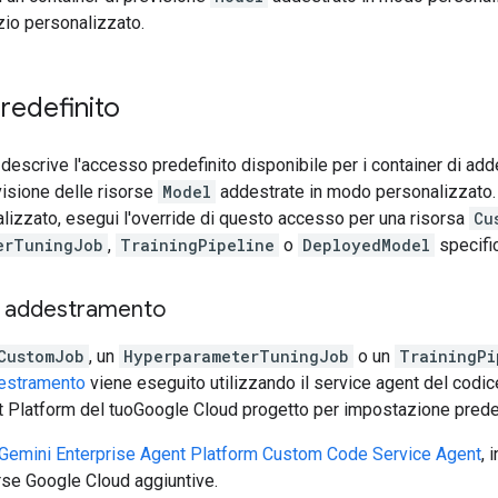
zio personalizzato.
redefinito
escrive l'accesso predefinito disponibile per i container di ad
visione delle risorse
Model
addestrate in modo personalizzato. 
lizzato, esegui l'override di questo accesso per una risorsa
Cu
erTuningJob
,
TrainingPipeline
o
DeployedModel
specific
i addestramento
CustomJob
, un
HyperparameterTuningJob
o un
TrainingPi
destramento
viene eseguito utilizzando il service agent del codi
t Platform del tuoGoogle Cloud progetto per impostazione predef
Gemini Enterprise Agent Platform Custom Code Service Agent
, 
rse Google Cloud aggiuntive.