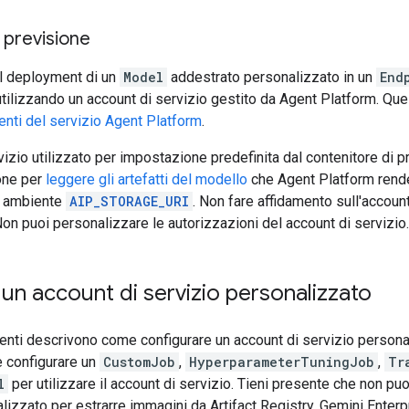
 previsione
l deployment di un
Model
addestrato personalizzato in un
End
tilizzando un account di servizio gestito da Agent Platform. Que
enti del servizio Agent Platform
.
rvizio utilizzato per impostazione predefinita dal contenitore di 
ione per
leggere gli artefatti del modello
che Agent Platform rende 
di ambiente
AIP_STORAGE_URI
. Non fare affidamento sull'account
Non puoi personalizzare le autorizzazioni del account di servizio.
un account di servizio personalizzato
nti descrivono come configurare un account di servizio personal
 configurare un
CustomJob
,
HyperparameterTuningJob
,
Tr
l
per utilizzare il account di servizio. Tieni presente che non puo
lizzato per estrarre immagini da Artifact Registry. Gemini Enterp