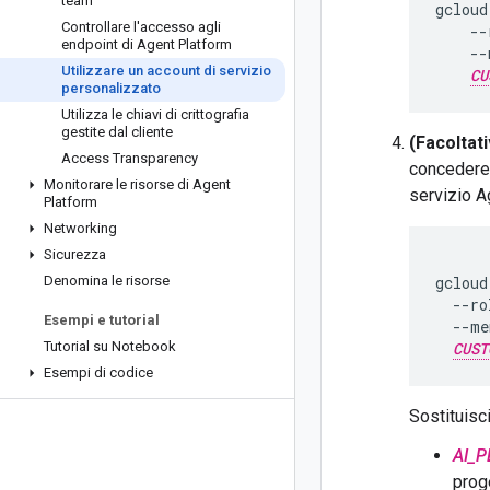
team
gcloud
Controllare l'accesso agli
--
endpoint di Agent Platform
--
Utilizzare un account di servizio
CU
personalizzato
Utilizza le chiavi di crittografia
gestite dal cliente
(Facoltat
Access Transparency
concedere 
Monitorare le risorse di Agent
servizio A
Platform
Networking
Sicurezza
Denomina le risorse
gcloud
--ro
Esempi e tutorial
--me
Tutorial su Notebook
CUST
Esempi di codice
Sostituisc
AI_
prog