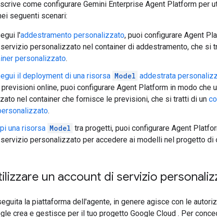
crive come configurare Gemini Enterprise Agent Platform per uti
ei seguenti scenari:
gui l'
addestramento personalizzato
, puoi configurare Agent Pl
 servizio personalizzato nel container di addestramento, che si tr
iner personalizzato
.
egui il deployment di una risorsa
Model
addestrata personalizz
e previsioni online, puoi configurare Agent Platform in modo che ut
ato nel container che fornisce le previsioni, che si tratti di un
co
personalizzato
.
pi una risorsa
Model
tra progetti, puoi configurare Agent Platfo
 servizio personalizzato per accedere ai modelli nel progetto di o
lizzare un account di servizio personaliz
guita la piattaforma dell'agente, in genere agisce con le autoriz
le crea e gestisce per il tuo progetto Google Cloud . Per conc