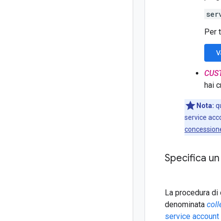
ser
Per t
V
CUS
hai 
Nota:
qu
service ac
concessione 
Specifica un
La procedura di 
denominata
col
service account