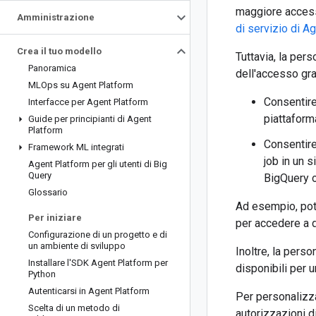
maggiore accesso
Amministrazione
di servizio di A
Crea il tuo modello
Tuttavia, la pers
Panoramica
dell'accesso gra
MLOps su Agent Platform
Consentire
Interfacce per Agent Platform
piattaform
Guide per principianti di Agent
Platform
Consentire 
Framework ML integrati
job in un 
Agent Platform per gli utenti di Big
Query
BigQuery o
Glossario
Ad esempio, pot
Per iniziare
per accedere a d
Configurazione di un progetto e di
un ambiente di sviluppo
Inoltre, la pers
Installare l'SDK Agent Platform per
disponibili per 
Python
Autenticarsi in Agent Platform
Per personalizz
Scelta di un metodo di
autorizzazioni d