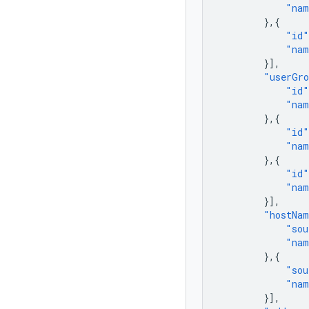
"nam
},{
"id"
"nam
}],
"userGro
"id"
"nam
},{
"id"
"nam
},{
"id"
"nam
}],
"hostNa
"sou
"nam
},{
"sou
"nam
}],