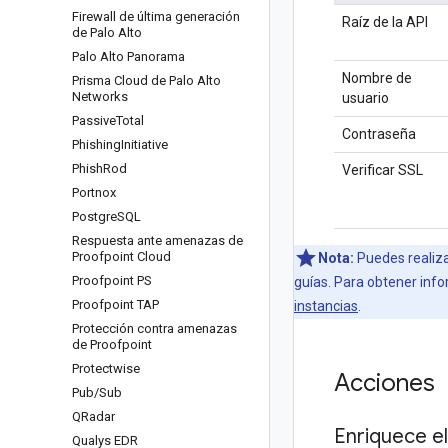
Firewall de última generación
Raíz de la API
de Palo Alto
Palo Alto Panorama
Nombre de
Prisma Cloud de Palo Alto
Networks
usuario
Passive
Total
Contraseña
Phishing
Initiative
Phish
Rod
Verificar SSL
Portnox
Postgre
SQL
Respuesta ante amenazas de
Proofpoint Cloud
Nota:
Puedes realiza
Proofpoint PS
guías. Para obtener info
Proofpoint TAP
instancias
.
Protección contra amenazas
de Proofpoint
Protectwise
Acciones
Pub
/
Sub
QRadar
Enriquece e
Qualys EDR