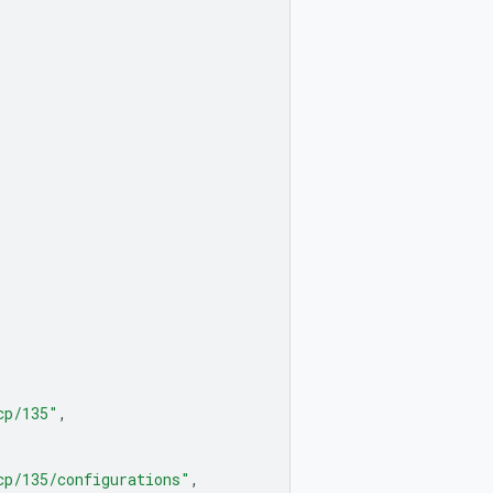
cp/135"
,
cp/135/configurations"
,