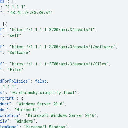
es"
:
[{
:
"1.1.1.1"
,
c"
:
"48:4D:7E:B8:3B:A4"
:
[{
f"
:
"https://1.1.1.1:3780/api/3/assets/1"
,
"
:
"self"
f"
:
"https://1.1.1.1:3780/api/3/assets/1/software"
,
"
:
"Software"
f"
:
"https://1.1.1.1:3780/api/3/assets/1/files"
,
"
:
"Files"
dForPolicies"
:
false
,
1.1.1.1"
,
me"
:
"ws-chaimsky.siemplify.local"
,
rprint"
:
{
duct"
:
"Windows Server 2016"
,
dor"
:
"Microsoft"
,
cription"
:
"Microsoft Windows Server 2016"
,
ily"
:
"Windows"
,
temName"
:
"Microsoft Windows"
,