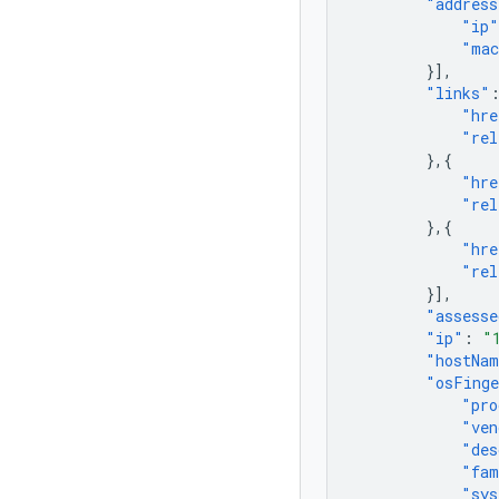
"address
"ip"
"ma
}],
"links"
"hre
"rel
},{
"hre
"rel
},{
"hre
"rel
}],
"assesse
"ip"
:
"
"hostNa
"osFinge
"pro
"ven
"des
"fam
"sys