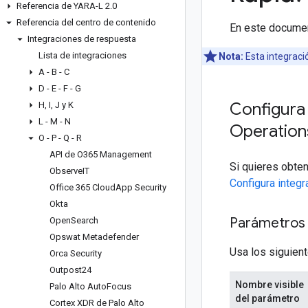
Referencia de YARA-L 2
.
0
Referencia del centro de contenido
En este documen
Integraciones de respuesta
Lista de integraciones
Nota:
Esta integraci
A - B - C
D - E - F - G
Configura 
H
,
I
,
J y K
L - M - N
Operation
O - P - Q - R
API de O365 Management
Si quieres obten
Observe
IT
Configura integ
Office 365 Cloud
App Security
Okta
Parámetros 
Open
Search
Opswat Metadefender
Usa los siguient
Orca Security
Outpost24
Nombre visible
Palo Alto Auto
Focus
del parámetro
Cortex XDR de Palo Alto