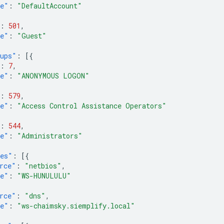
e"
:
"DefaultAccount"
:
501
,
e"
:
"Guest"
ups"
:
[{
:
7
,
e"
:
"ANONYMOUS LOGON"
:
579
,
e"
:
"Access Control Assistance Operators"
:
544
,
e"
:
"Administrators"
mes"
:
[{
rce"
:
"netbios"
,
e"
:
"WS-HUNULULU"
rce"
:
"dns"
,
e"
:
"ws-chaimsky.siemplify.local"