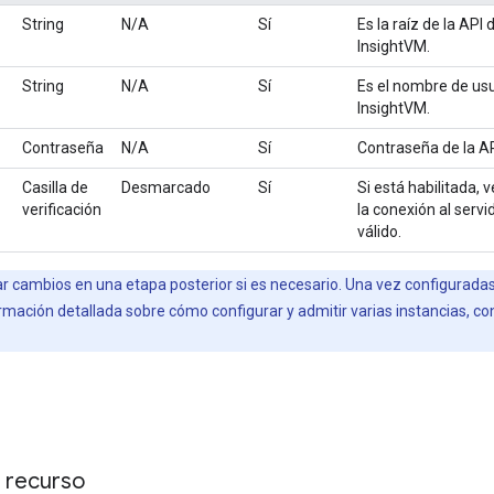
String
N/A
Sí
Es la raíz de la API
InsightVM.
String
N/A
Sí
Es el nombre de usu
InsightVM.
Contraseña
N/A
Sí
Contraseña de la AP
Casilla de
Desmarcado
Sí
Si está habilitada, 
verificación
la conexión al serv
válido.
r cambios en una etapa posterior si es necesario. Una vez configuradas,
rmación detallada sobre cómo configurar y admitir varias instancias, co
l recurso