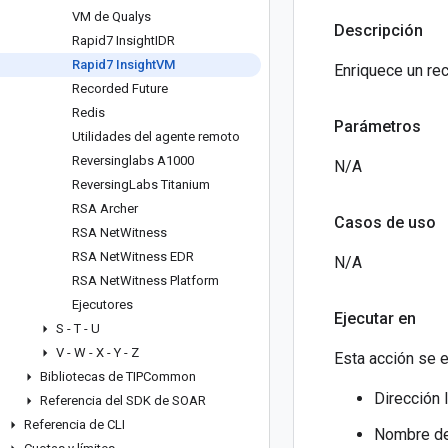
VM de Qualys
Descripción
Rapid7 Insight
IDR
Rapid7 Insight
VM
Enriquece un rec
Recorded Future
Redis
Parámetros
Utilidades del agente remoto
Reversinglabs A1000
N/A
Reversing
Labs Titanium
RSA Archer
Casos de uso
RSA Net
Witness
RSA Net
Witness EDR
N/A
RSA Net
Witness Platform
Ejecutores
Ejecutar en
S - T - U
V - W - X - Y - Z
Esta acción se e
Bibliotecas de TIPCommon
Dirección 
Referencia del SDK de SOAR
Referencia de CLI
Nombre de