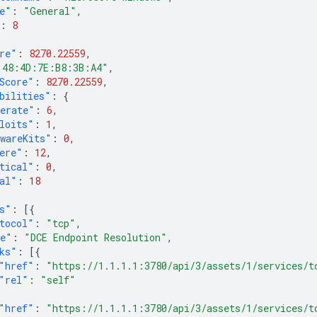
e"
:
"General"
,
:
8
re"
:
8270.22559
,
"48:4D:7E:B8:3B:A4"
,
Score"
:
8270.22559
,
bilities"
:
{
erate"
:
6
,
loits"
:
1
,
wareKits"
:
0
,
ere"
:
12
,
tical"
:
0
,
al"
:
18
s"
:
[{
tocol"
:
"tcp"
,
e"
:
"DCE Endpoint Resolution"
,
ks"
:
[{
"href"
:
"https://1.1.1.1:3780/api/3/assets/1/services/t
"rel"
:
"self"
"href"
:
"https://1.1.1.1:3780/api/3/assets/1/services/t