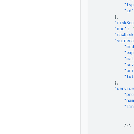
"typ
"id"
},
"riskSco
"mac"
:
"rawRisk
"vulnera
"mod
"exp
"mal
"sev
"cri
"tot
},
"service
"pro
"nam
"lin
},{