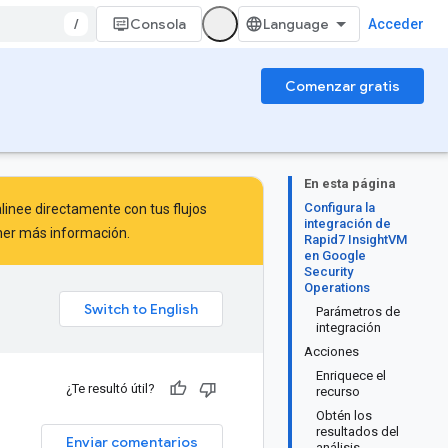
/
Consola
Acceder
Comenzar gratis
En esta página
Configura la
inee directamente con tus flujos
integración de
er más información.
Rapid7 InsightVM
en Google
Security
Operations
Parámetros de
integración
Acciones
Enriquece el
¿Te resultó útil?
recurso
Obtén los
resultados del
Enviar comentarios
análisis