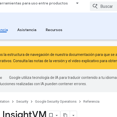
erramientas para uso entre productos
ncia
Asistencia
Recursos
 la estructura de navegación de nuestra documentación para que se al
rativos. Consulta las
notas de la versión
y el
video explicativo
para obten
Google utiliza tecnología de IA para traducir contenido a tu idioma
aducciones realizadas con IA pueden contener errores.
tation
Security
Google Security Operations
Referencia
 Insight
VM