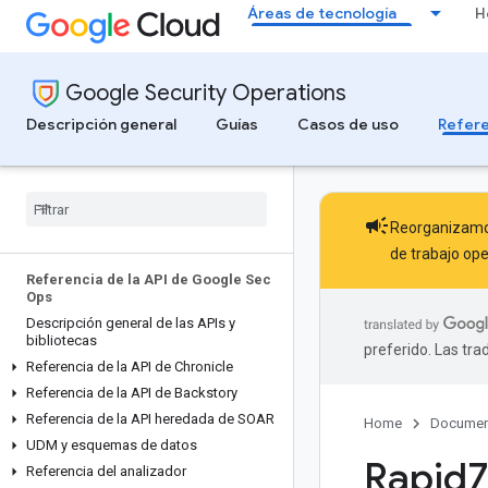
Áreas de tecnología
H
Google Security Operations
Descripción general
Guías
Casos de uso
Refere
campaign
Reorganizamos
de trabajo ope
Referencia de la API de Google Sec
Ops
Descripción general de las APIs y
bibliotecas
preferido. Las tr
Referencia de la API de Chronicle
Referencia de la API de Backstory
Referencia de la API heredada de SOAR
Home
Documen
UDM y esquemas de datos
Rapid7
Referencia del analizador