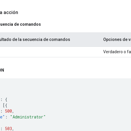
la acción
cuencia de comandos
ultado de la secuencia de comandos
Opciones de v
Verdadero o fa
ON
:
{
:
[{
:
500
,
e"
:
"Administrator"
:
503
,