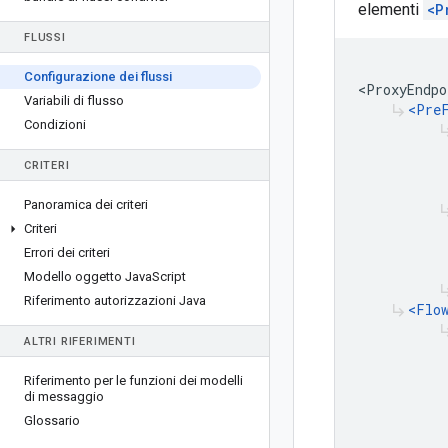
elementi
<P
FLUSSI
Configurazione dei flussi
<ProxyEndpo
Variabili di flusso
<Pre
subdirectory_arrow_right
Condizioni
subdirectory_
CRITERI
Panoramica dei criteri
subdirectory_
Criteri
Errori dei criteri
Modello oggetto Java
Script
subdirectory_
Riferimento autorizzazioni Java
<Flo
subdirectory_arrow_right
subdirectory_
ALTRI RIFERIMENTI
Riferimento per le funzioni dei modelli
di messaggio
Glossario