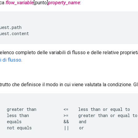
ica
flow_variable
[punto]
property_name
:
uest.path

uest.content
elenco completo delle variabili di flusso e delle relative proprie
li di flusso
.
rutto che definisce il modo in cui viene valutata la condizione. G
   greater than           <=    less than or equal to

   less than              >=    greater than or equal to

   equals                 &&    and

   not equals             ||    or
