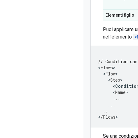
Elementi figlio
Puoi applicare u
nell'elemento
<
// Condition can
<
Flows
>
<
Flow
>
<
Step
>
<
Conditio
<
Name
>
...
...
...
<
/
Flows
>
Se una condizion