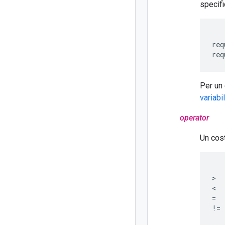
specif
req
req
Per un 
variabi
operator
Un cost
>  
<  
=  
!= 