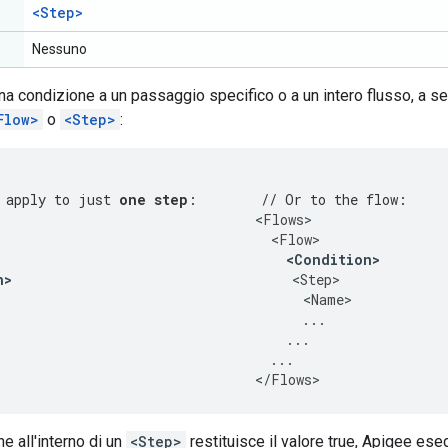
<Step>
Nessuno
na condizione a un passaggio specifico o a un intero flusso, a s
Flow>
o
<Step>
:
 apply to just 
one step
:        // Or to the flow:
<
Flows
>
<
Flow
>
<
Condition
>
n
>
<
Step
>
<
Name
>
...
...
...
<
/
Flows
>
e all'interno di un
<Step>
restituisce il valore true, Apigee es