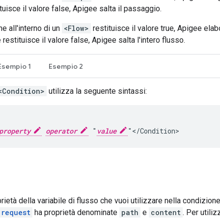
tuisce il valore false, Apigee salta il passaggio.
e all'interno di un
<Flow>
restituisce il valore true, Apigee elab
restituisce il valore false, Apigee salta l'intero flusso.
Esempio 1
Esempio 2
<Condition>
utilizza la seguente sintassi:
property
operator
 "
value
"</Condition>
rietà della variabile di flusso che vuoi utilizzare nella condizione
request
ha proprietà denominate
path
e
content
. Per utiliz