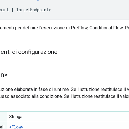
oint | TargetEndpoint>
elementi per definire l'esecuzione di PreFlow, Conditional Flow, 
menti di configurazione
on>
uzione elaborata in fase di runtime. Se l'istruzione restituisce il 
usso associato alla condizione. Se l'istruzione restituisce il valor
Stringa
<Flow>
ali