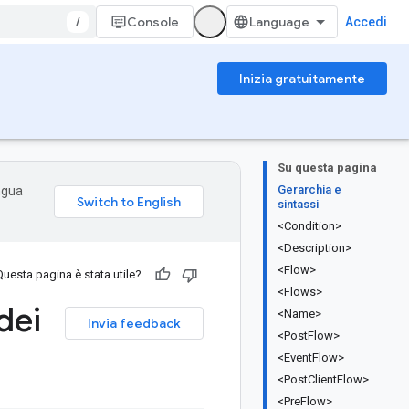
/
Console
Accedi
Inizia gratuitamente
Su questa pagina
Gerarchia e
ingua
sintassi
<Condition>
<Description>
<Flow>
Questa pagina è stata utile?
<Flows>
dei
<Name>
Invia feedback
<PostFlow>
<EventFlow>
<PostClientFlow>
<PreFlow>