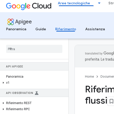
Aree tecnologiche
Str
Apigee
Panoramica
Guide
Riferimento
Assistenza
preferita. Le trad
API APIGEE
Panoramica
Home
Documen
v1
Riferi
API OBSERVATION
flussi
Riferimento REST
Riferimento RPC