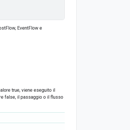
PostFlow, EventFlow e
valore true, viene eseguito il
e false, il passaggio o il flusso