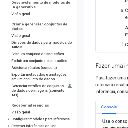
n
Desenvolvimento de modelos de
IA generativa
C
Visão geral
e
Criar e gerenciar conjuntos de
A
dados
m
Visão geral
Divisões de dados para modelos do
C
Auto
ML
Criar um conjunto de anotações
Excluir um conjunto de anotações
Fazer uma i
Adicionar rótulos (console)
Exportar metadados e anotações
Para fazer uma i
em um conjunto de dados
retornará resul
Gerenciar versões de conjuntos
de dados de imagens (somente
inferência, cons
API)
Receber inferências
Console
Visão geral
Configurar modelos para inferência
Use o consol
Receber inferências on-line