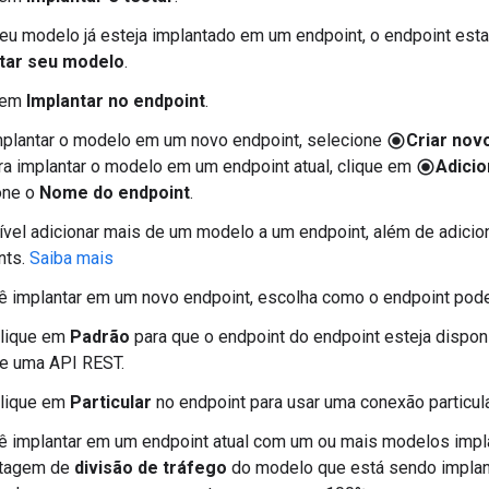
eu modelo já esteja implantado em um endpoint, o endpoint esta
tar seu modelo
.
 em
Implantar no endpoint
.
mplantar o modelo em um novo endpoint, selecione
Criar nov
radio_button_checked
ara implantar o modelo em um endpoint atual, clique em
Adicio
radio_button_checked
one o
Nome do endpoint
.
ível adicionar mais de um modelo a um endpoint, além de adicio
nts.
Saiba mais
ê implantar em um novo endpoint, escolha como o endpoint pod
lique em
Padrão
para que o endpoint do endpoint esteja disponí
e uma API REST.
lique em
Particular
no endpoint para usar uma conexão particula
ê implantar em um endpoint atual com um ou mais modelos impla
ntagem de
divisão de tráfego
do modelo que está sendo implan