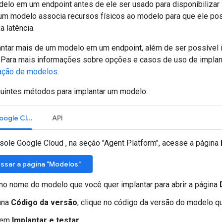
elo em um endpoint antes de ele ser usado para disponibilizar i
um modelo associa recursos físicos ao modelo para que ele poss
a latência.
antar mais de um modelo em um endpoint, além de ser possível
 Para mais informações sobre opções e casos de uso de implan
tação de modelos
.
uintes métodos para implantar um modelo:
Console do Google Cloud
API
sole Google Cloud , na seção "Agent Platform", acesse a página
ssar a página "Modelos"
 no nome do modelo que você quer implantar para abrir a página
una
Código da versão
, clique no código da versão do modelo qu
 em
Implantar e testar
.