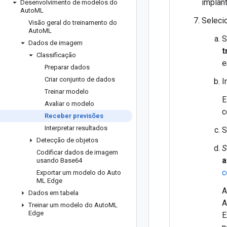
implan
Desenvolvimento de modelos do
Auto
ML
Seleci
Visão geral do treinamento do
Auto
ML
S
Dados de imagem
t
Classificação
e
Preparar dados
Criar conjunto de dados
I
Treinar modelo
E
Avaliar o modelo
c
Receber previsões
Interpretar resultados
S
Detecção de objetos
S
Codificar dados de imagem
a
usando Base64
c
Exportar um modelo do Auto
ML Edge
A
Dados em tabela
A
Treinar um modelo do Auto
ML
Edge
E