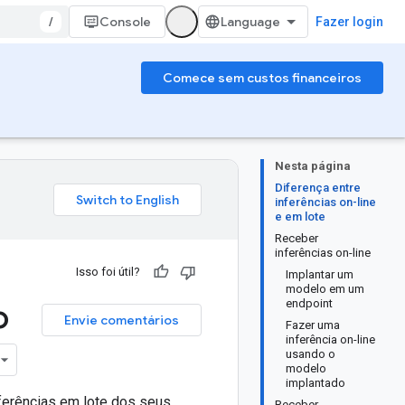
/
Console
Fazer login
Comece sem custos financeiros
Nesta página
Diferença entre
inferências on-line
e em lote
Receber
inferências on-line
Isso foi útil?
Implantar um
modelo em um
o
endpoint
Envie comentários
Fazer uma
inferência on-line
usando o
modelo
implantado
ferências em lote
dos seus
Receber