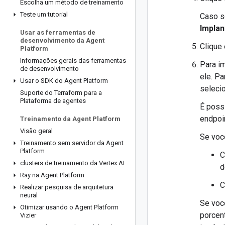
Escolha um método de treinamento
Teste um tutorial
Caso s
Implan
Usar as ferramentas de
desenvolvimento da Agent
Clique
Platform
Informações gerais das ferramentas
Para i
de desenvolvimento
ele. P
Usar o SDK do Agent Platform
seleci
Suporte do Terraform para a
Plataforma de agentes
É poss
endpoi
Treinamento da Agent Platform
Visão geral
Se voc
Treinamento sem servidor da Agent
Platform
C
clusters de treinamento da Vertex AI
d
Ray na Agent Platform
C
Realizar pesquisa de arquitetura
neural
Se voc
Otimizar usando o Agent Platform
porce
Vizier