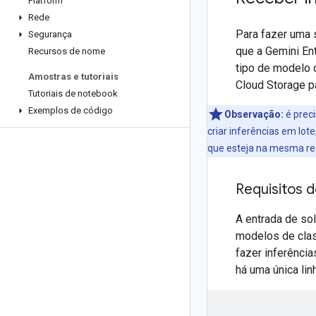
Platform
Rede
Para fazer uma 
Segurança
que a Gemini Ent
Recursos de nome
tipo de modelo
Amostras e tutoriais
Cloud Storage p
Tutoriais de notebook
Exemplos de código
Observação:
é preci
criar inferências em lot
que esteja na mesma reg
Requisitos 
A entrada de so
modelos de clas
fazer inferênci
há uma única li