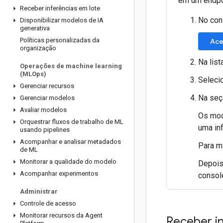
em um endpo
Receber inferências em lote
No con
Disponibilizar modelos de IA
generativa
Políticas personalizadas da
Ace
organização
Na list
Operações de machine learning
(MLOps)
Seleci
Gerenciar recursos
Na se
Gerenciar modelos
Avaliar modelos
Os mod
Orquestrar fluxos de trabalho de ML
uma inf
usando pipelines
Acompanhar e analisar metadados
Para m
de ML
Monitorar a qualidade do modelo
Depois 
Acompanhar experimentos
consol
Administrar
Controle de acesso
Monitorar recursos da Agent
Receber in