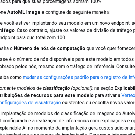
tados para que suas porcentagens somam 100%.
one
AutoML Image
e configure da seguinte maneira:
e você estiver implantando seu modelo em um novo endpoint, a
ráfego
. Caso contrário, ajuste os valores de divisão de tráfeg
ndpoint para que totalizem 100.
nsira o
Número de nós de computação
que você quer fornecer
sse é o número de nós disponíveis para este modelo em todo
obrado pelos nós, mesmo sem o tráfego de inferência. Consult
aiba como
mudar as configurações padrão para o registro de inf
omente modelos de
classificação
(opcional)
: na seção
Explicabi
tribuições de recursos para este modelo
para ativar a
Vertex
onfigurações de visualização
existentes ou escolha novos valo
 implantação de modelos de classificação de imagens do AutoM
I configurada e a realização de inferências com explicações é op
xplainable AI no momento da implantação gera custos adiciona