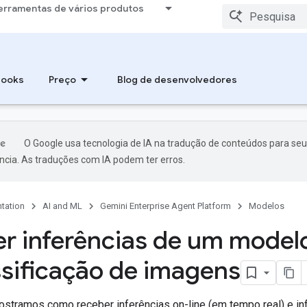
erramentas de vários produtos
books
Preço
Blog de desenvolvedores
O Google usa tecnologia de IA na tradução de conteúdos para seu
ncia. As traduções com IA podem ter erros.
tation
AI and ML
Gemini Enterprise Agent Platform
Modelos
r inferências de um model
ssificação de imagens
ostramos como receber inferências on-line (em tempo real) e
in