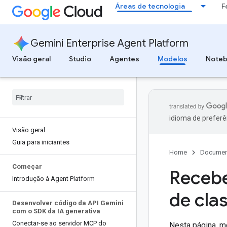
Áreas de tecnologia
F
Gemini Enterprise Agent Platform
Visão geral
Studio
Agentes
Modelos
Note
idioma de preferê
Visão geral
Guia para iniciantes
Home
Documen
Começar
Recebe
Introdução à Agent Platform
de cla
Desenvolver código da API Gemini
com o SDK da IA generativa
Conectar-se ao servidor MCP do
Nesta página, m