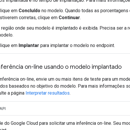
ós implantada e no tempo de implantação. Para mais informaçõe
lique em
Concluído
no modelo. Quando todas as porcentagens
stiverem corretas, clique em
Continuar
.
 região onde seu modelo é implantado é exibida. Precisa ser a 
odelo.
lique em
Implantar
para implantar o modelo no endpoint.
nferência on-line usando o modelo implantado
nferência on-line, envie um ou mais itens de teste para um mode
tados baseados no objetivo do modelo. Para mais informações s
ulte a página
Interpretar resultados
.
API
e do Google Cloud para solicitar uma inferência on-line. Seu mo