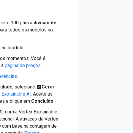
ceite 100 para a
divisão de
o para todos os modelos no
 ao modelo.
s os momentos. Você é
e a
página de preços
.
erências
.
lidade
, selecione
Gerar
check_box
 Explainable AI
. Aceite as
res e clique em
Concluído
.
L com a Vertex Explainable
cional. A ativação da Vertex
is com base na contagem de