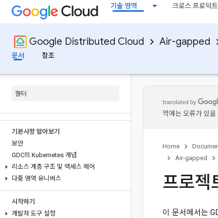
기술 영역
크로스 프로덕트
Discover
제품 개요
Google Distributed Cloud
Air-gapped
문서 잠재고객
문서
참조
출시 노트
접근성
기능 단계
시스템 제한
소프트웨어 지원 및 지원 중단 정책
역에는 오류가 있을 
기본사항 알아보기
보안
Home
Documen
GDC의 Kubernetes 개념
Air-gapped
리소스 계층 구조 및 액세스 제어
프로젝트
다중 영역 유니버스
시작하기
이 문서에서는 G
개발자 도구 설정