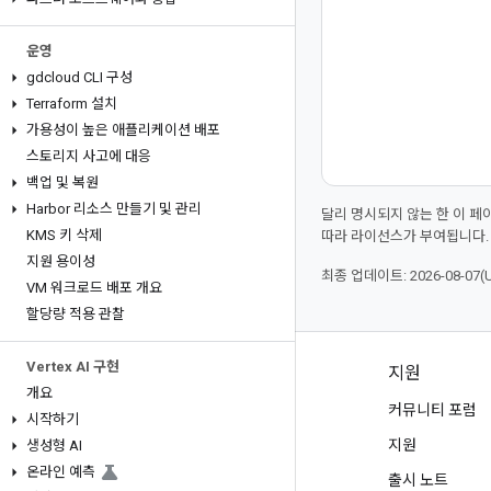
운영
gdcloud CLI 구성
Terraform 설치
가용성이 높은 애플리케이션 배포
스토리지 사고에 대응
백업 및 복원
Harbor 리소스 만들기 및 관리
달리 명시되지 않는 한 이 
KMS 키 삭제
따라 라이선스가 부여됩니다.
지원 용이성
최종 업데이트: 2026-08-07(
VM 워크로드 배포 개요
할당량 적용 관찰
Vertex AI 구현
제품 및 가격 책정
지원
개요
모든 제품 보기
커뮤니티 포럼
시작하기
Google Cloud 가격 책정
지원
생성형 AI
온라인 예측
Google Cloud Marketplace
출시 노트