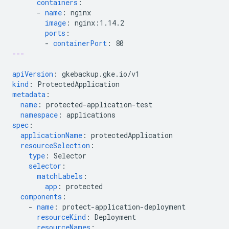
containers
:
-
name
:
nginx
image
:
nginx:1.14.2
ports
:
-
containerPort
:
80
---
apiVersion
:
gkebackup.gke.io/v1
kind
:
ProtectedApplication
metadata
:
name
:
protected-application-test
namespace
:
applications
spec
:
applicationName
:
protectedApplication
resourceSelection
:
type
:
Selector
selector
:
matchLabels
:
app
:
protected
components
:
-
name
:
protect-application-deployment
resourceKind
:
Deployment
resourceNames
: