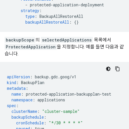
-
protected-application-deployment
strategy
:
type
:
BackupAllRestoreAll
backupAllRestoreAll
:
{}
backupScope
의
selectedApplications
목록에서
ProtectedApplication
을 지정합니다. 예를 들면 다음과 같
습니다.
apiVersion
:
backup.gdc.goog/v1
kind
:
BackupPlan
metadata
:
name
:
protected-application-backupplan-test
namespace
:
applications
spec
:
clusterName
:
"cluster-sample"
backupSchedule
:
cronSchedule
:
"*/30
*
*
*
*"
paused
:
true