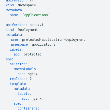
apiVersion
:
v1
kind
:
Namespace
metadata
:
name
:
"applications"
---
apiVersion
:
apps/v1
kind
:
Deployment
metadata
:
name
:
protected-application-deployment
namespace
:
applications
labels
:
app
:
protected
spec
:
selector
:
matchLabels
:
app
:
nginx
replicas
:
2
template
:
metadata
:
labels
:
app
:
nginx
spec
:
containers
: