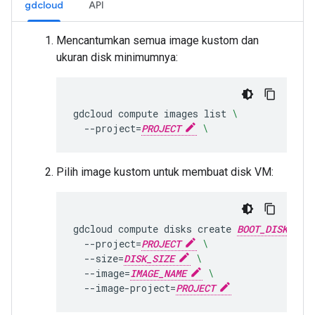
gdcloud
API
Mencantumkan semua image kustom dan
ukuran disk minimumnya:
gdcloud
compute
images
list
\
--project
=
PROJECT
\
Pilih image kustom untuk membuat disk VM:
gdcloud
compute
disks
create
BOOT_DISK_NAM
--project
=
PROJECT
\
--size
=
DISK_SIZE
\
--image
=
IMAGE_NAME
\
--image-project
=
PROJECT