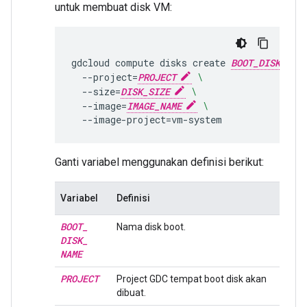
untuk membuat disk VM:
gdcloud
compute
disks
create
BOOT_DISK_NAM
--project
=
PROJECT
\
--size
=
DISK_SIZE
\
--image
=
IMAGE_NAME
\
--image-project
=
Ganti variabel menggunakan definisi berikut:
Variabel
Definisi
BOOT
_
Nama disk boot.
DISK
_
NAME
PROJECT
Project GDC tempat boot disk akan
dibuat.