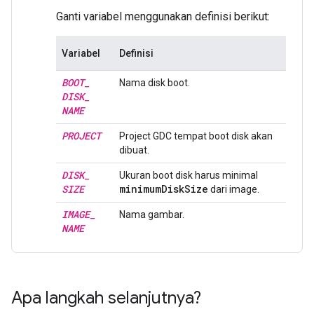
Ganti variabel menggunakan definisi berikut:
Variabel
Definisi
BOOT
_
Nama disk boot.
DISK
_
NAME
PROJECT
Project GDC tempat boot disk akan
dibuat.
DISK
_
Ukuran boot disk harus minimal
SIZE
minimum
Disk
Size
dari image.
IMAGE
_
Nama gambar.
NAME
Apa langkah selanjutnya?