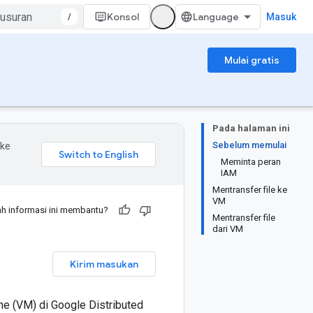
/
Konsol
Masuk
Mulai gratis
Pada halaman ini
Sebelum memulai
 ke
Meminta peran
IAM
Mentransfer file ke
VM
h informasi ini membantu?
Mentransfer file
dari VM
Kirim masukan
ine (VM) di Google Distributed