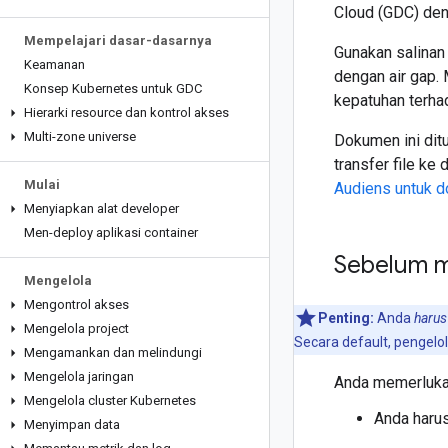
Cloud (GDC) den
Mempelajari dasar-dasarnya
Gunakan salinan
Keamanan
dengan air gap.
Konsep Kubernetes untuk GDC
kepatuhan terhad
Hierarki resource dan kontrol akses
Multi-zone universe
Dokumen ini ditu
transfer file ke
Mulai
Audiens untuk d
Menyiapkan alat developer
Men-deploy aplikasi container
Sebelum 
Mengelola
Mengontrol akses
Penting:
Anda
harus
Mengelola project
Secara default, pengelol
Mengamankan dan melindungi
Mengelola jaringan
Anda memerlukan
Mengelola cluster Kubernetes
Anda haru
Menyimpan data