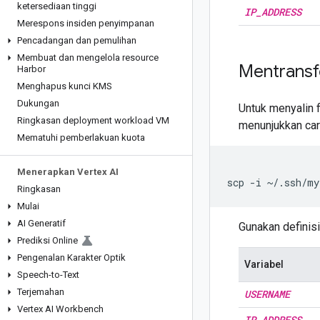
ketersediaan tinggi
IP
_
ADDRESS
Merespons insiden penyimpanan
Pencadangan dan pemulihan
Membuat dan mengelola resource
Mentransfe
Harbor
Menghapus kunci KMS
Dukungan
Untuk menyalin f
Ringkasan deployment workload VM
menunjukkan cara
Mematuhi pemberlakuan kuota
Menerapkan Vertex AI
scp
-i
~/.ssh/my
Ringkasan
Mulai
AI Generatif
Gunakan definisi
Prediksi Online
Pengenalan Karakter Optik
Variabel
Speech-to-Text
Terjemahan
USERNAME
Vertex AI Workbench
IP
_
ADDRESS