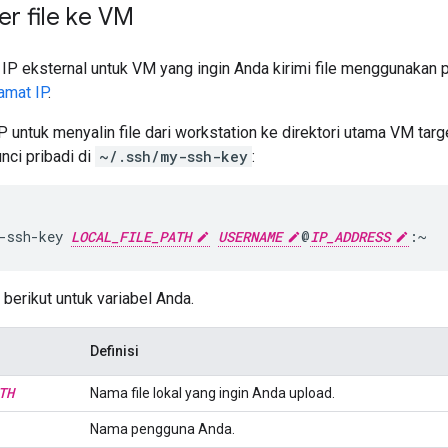
r file ke VM
IP eksternal untuk VM yang ingin Anda kirimi file menggunakan p
amat IP
.
 untuk menyalin file dari workstation ke direktori utama VM targ
ci pribadi di
~/.ssh/my-ssh-key
:
-ssh-key
LOCAL_FILE_PATH
USERNAME
@
IP_ADDRESS
 berikut untuk variabel Anda.
Definisi
TH
Nama file lokal yang ingin Anda upload.
Nama pengguna Anda.