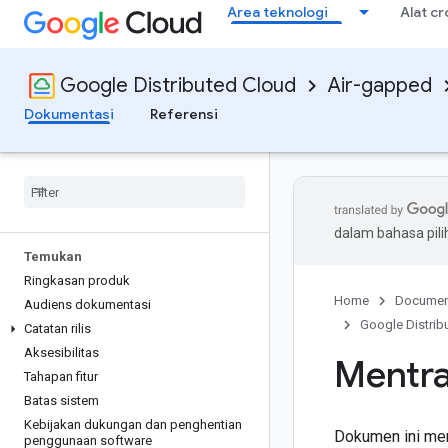
Area teknologi
Alat c
Google Distributed Cloud
Air-gapped
Dokumentasi
Referensi
dalam bahasa pil
Temukan
Ringkasan produk
Home
Documen
Audiens dokumentasi
Google Distrib
Catatan rilis
Aksesibilitas
Mentra
Tahapan fitur
Batas sistem
Kebijakan dukungan dan penghentian
Dokumen ini menj
penggunaan software