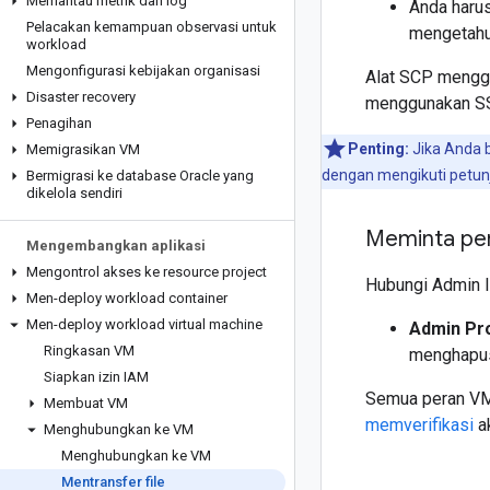
Memantau metrik dan log
Anda harus
Pelacakan kemampuan observasi untuk
mengetahu
workload
Mengonfigurasi kebijakan organisasi
Alat SCP menggu
Disaster recovery
menggunakan SS
Penagihan
Penting:
Jika Anda 
Memigrasikan VM
dengan mengikuti petun
Bermigrasi ke database Oracle yang
dikelola sendiri
Meminta pe
Mengembangkan aplikasi
Mengontrol akses ke resource project
Hubungi Admin I
Men-deploy workload container
Men-deploy workload virtual machine
Admin Pro
Ringkasan VM
menghapus
Siapkan izin IAM
Semua peran VM 
Membuat VM
memverifikasi
a
Menghubungkan ke VM
Menghubungkan ke VM
Mentransfer file