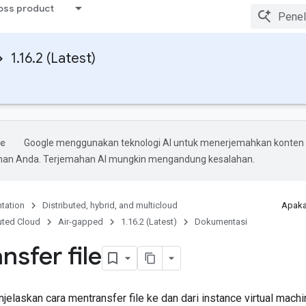
ross product
1.16.2 (Latest)
Google menggunakan teknologi AI untuk menerjemahkan konten
ihan Anda. Terjemahan AI mungkin mengandung kesalahan.
tation
Distributed, hybrid, and multicloud
Apaka
uted Cloud
Air-gapped
1.16.2 (Latest)
Dokumentasi
nsfer file
elaskan cara mentransfer file ke dan dari instance virtual mach