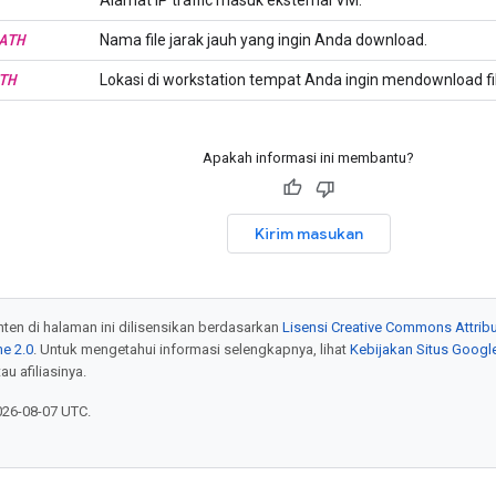
Alamat IP traffic masuk eksternal VM.
ATH
Nama file jarak jauh yang ingin Anda download.
TH
Lokasi di workstation tempat Anda ingin mendownload fil
Apakah informasi ini membantu?
Kirim masukan
onten di halaman ini dilisensikan berdasarkan
Lisensi Creative Commons Attribu
e 2.0
. Untuk mengetahui informasi selengkapnya, lihat
Kebijakan Situs Googl
au afiliasinya.
026-08-07 UTC.