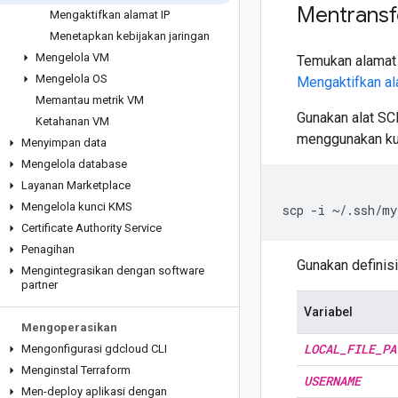
Mentransfe
Mengaktifkan alamat IP
Menetapkan kebijakan jaringan
Mengelola VM
Temukan alamat 
Mengelola OS
Mengaktifkan al
Memantau metrik VM
Gunakan alat SCP
Ketahanan VM
menggunakan kun
Menyimpan data
Mengelola database
Layanan Marketplace
Mengelola kunci KMS
scp
-i
~/.ssh/my
Certificate Authority Service
Penagihan
Gunakan definisi
Mengintegrasikan dengan software
partner
Variabel
Mengoperasikan
LOCAL
_
FILE
_
PA
Mengonfigurasi gdcloud CLI
Menginstal Terraform
USERNAME
Men-deploy aplikasi dengan