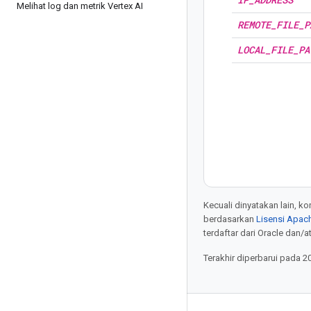
Melihat log dan metrik Vertex AI
REMOTE
_
FILE
_
P
LOCAL
_
FILE
_
PA
Kecuali dinyatakan lain, k
berdasarkan
Lisensi Apach
terdaftar dari Oracle dan/at
Terakhir diperbarui pada 2