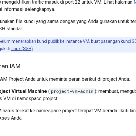
 mengaktifkan traffic masuk di port 22 untuk VM. Lihat halaman
M
i informasi selengkapnya.
nakan file kunci yang sama dengan yang Anda gunakan untuk te
H standar.
belum menerapkan kunci publik ke instance VM, buat pasangan kunci S
juk di
Linux (SSH)
.
ran IAM
AM Project Anda untuk meminta peran berikut di project Anda:
ject Virtual Machine
(
project-vm-admin
): membuat, mengu
 VM di namespace project.
harus terikat ke namespace project tempat VM berada. Ikuti la
kses Anda.