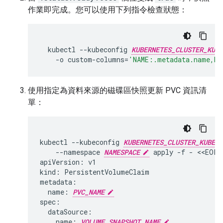
作業即完成。您可以使用下列指令檢查狀態：
kubectl
--kubeconfig
KUBERNETES_CLUSTER_KUBE
-o
custom-columns
=
'NAME:.metadata.name,RE
使用指定為資料來源的磁碟區快照更新 PVC 資訊清
單：
kubectl
--kubeconfig
KUBERNETES_CLUSTER_KUBECO
--namespace
NAMESPACE
apply
-f
-
<<EOF

apiVersion:
v1

kind:
PersistentVolumeClaim

name:
PVC_NAME
name:
VOLUME_SNAPSHOT_NAME