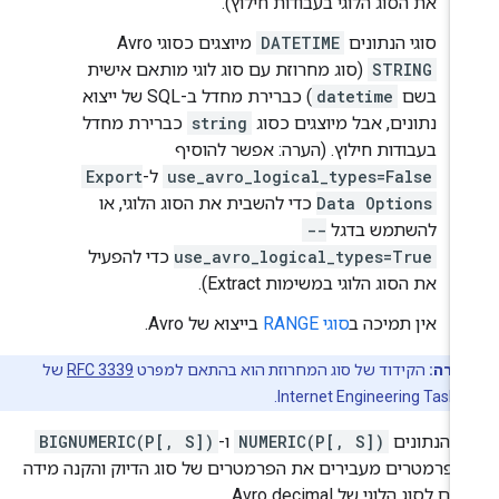
את הסוג הלוגי בעבודות חילוץ).
סוגי הנתונים
DATETIME
מיוצגים כסוגי Avro‏
STRING
(סוג מחרוזת עם סוג לוגי מותאם אישית
בשם
datetime
) כברירת מחדל ב-SQL של ייצוא
נתונים, אבל מיוצגים כסוג
string
כברירת מחדל
בעבודות חילוץ. (הערה: אפשר להוסיף
use_avro_logical_types=False
ל-
Export
Data Options
כדי להשבית את הסוג הלוגי, או
להשתמש בדגל
--
use_avro_logical_types=True
כדי להפעיל
את הסוג הלוגי במשימות Extract).
אין תמיכה ב
סוגי RANGE
בייצוא של Avro.
ערה:
הקידוד של סוג המחרוזת הוא בהתאם למפרט
RFC 3339
של
Internet Engineering Task F
גי הנתונים
NUMERIC(P[, S])
ו-
BIGNUMERIC(P[, S])
 פרמטרים מעבירים את הפרמטרים של סוג הדיוק והקנה מידה
ם לסוג הלוגי של Avro decimal.