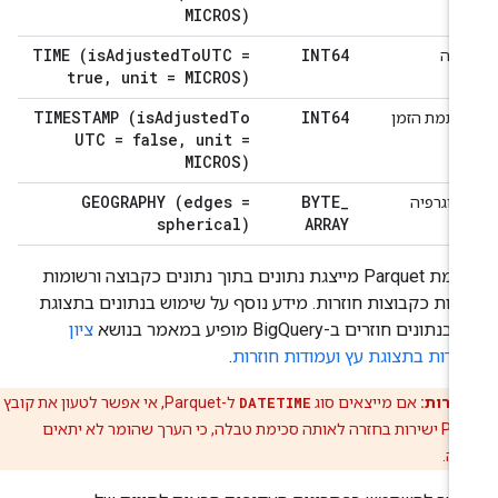
MICROS)
TIME (is
Adjusted
To
UTC =
INT64
עה
true
,
unit = MICROS)
TIMESTAMP (is
Adjusted
To
INT64
ותמת הזמן
UTC = false
,
unit =
MICROS)
GEOGRAPHY (edges =
BYTE
_
יאוגרפיה
spherical)
ARRAY
סכימת Parquet מייצגת נתונים בתוך נתונים כקבוצה ורשומות
זרות כקבוצות חוזרות. מידע נוסף על שימוש בנתונים בתצוגת
בנתונים חוזרים ב-BigQuery מופיע במאמר בנושא
ציון
ודות בתצוגת עץ ועמודות חוזרות
.
הירות:
אם מייצאים סוג
DATETIME
ל-Parquet, אי אפשר לטעון את קובץ
Parquet ישירות בחזרה לאותה סכימת טבלה, כי הערך שהומר לא יתאים
מה.