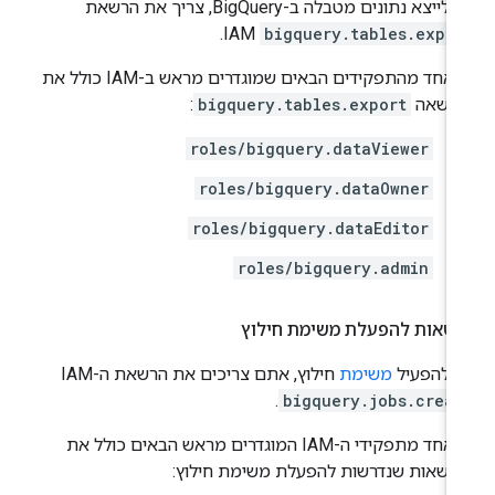
לייצא נתונים מטבלה ב-BigQuery, צריך את הרשאת
IAM.
bigquery.tables.expor
כל אחד מהתפקידים הבאים שמוגדרים מראש ב-IAM כולל את
רשאה
bigquery.tables.export
:
roles/bigquery.dataViewer
roles/bigquery.dataOwner
roles/bigquery.dataEditor
roles/bigquery.admin
שאות להפעלת משימת חילוץ
י להפעיל
משימת
חילוץ, אתם צריכים את הרשאת ה-IAM‏
.
bigquery.jobs.creat
כל אחד מתפקידי ה-IAM המוגדרים מראש הבאים כולל את
רשאות שנדרשות להפעלת משימת חילוץ: