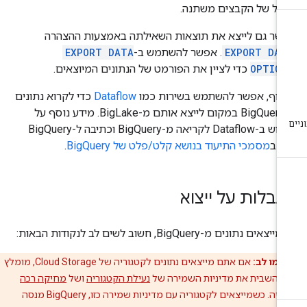
ודל של הקבצים משתנה.
שר גם לייצא את תוצאות השאילתה באמצעות ההצהרה
EXPORT DAT
. אפשר להשתמש ב-
EXPORT DATA
OPTION
כדי לציין את הפורמט של הנתונים המיוצאים.
סוף, אפשר להשתמש בשירות כמו
Dataflow
כדי לקרוא נתונים
מ-BigQuery במקום לייצא אותם מ-BigLake. מידע נוסף על
שימוש ב-Dataflow לקריאה מ-BigQuery וכתיבה ל-BigQuery
ין ב
מסמכי התיעוד בנושא קלט/פלט של BigQuery
.
בלות על ייצוא
צאים נתונים מ-BigQuery, חשוב לשים לב לנקודות הבאות:
ימו לב:
אם אתם מייצאים נתונים לקטגוריה של Cloud Storage, מומלץ
 להשבית את מדיניות השמירה של
נעילת הקטגוריה
ושל
מחיקה רכה
בקטגוריה. כשמייצאים לקטגוריה עם מדיניות שמירה כזו, BigQuery מנסה