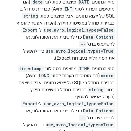
סוגי הנתונים
DATE
מיוצגים כסוג לוגי
date
(הם
מוסיפים הערות לסוגי
INT
Avro) כברירת מחדל ב-
SQL של ייצוא נתונים, אבל מיוצגים כסוג
string
כברירת מחדל במשימות חילוץ. (הערה: אפשר להוסיף
use_avro_logical_types=False
ל-
Export
Data Options
כדי להשבית את הסוג הלוגי, או
להשתמש בדגל
--
use_avro_logical_types=True
כדי להפעיל
את הסוג הלוגי בעבודות Extract).
סוגי הנתונים
TIME
מיוצגים כסוג לוגי
timestamp-
micro
(הם מוסיפים הערות לסוגי
LONG
Avro)
כברירת מחדל ב-SQL של ייצוא נתונים, אבל מיוצגים
כסוג
string
כברירת מחדל במשימות חילוץ.
(הערה: אפשר להוסיף
use_avro_logical_types=False
ל-
Export
Data Options
כדי להשבית את הסוג הלוגי, או
להשתמש בדגל
--
use_avro_logical_types=True
כדי להפעיל