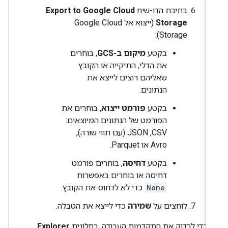
בתיבת הדו-שיח
Export to Google Cloud
Storage
(ייצוא אל Google Cloud
Storage):
בקטע
מיקום ב-GCS
, בוחרים
את הדלי, התיקייה או הקובץ
שאליהם רוצים לייצא את
הנתונים.
בקטע
פורמט ייצוא
, בוחרים את
הפורמט של הנתונים המיוצאים:
CSV,‏ JSON (עם תווי שורה),
Avro או Parquet.
בקטע
דחיסה
, בוחרים פורמט
דחיסה או בוחרים באפשרות
None
כדי לא לדחוס את הקובץ.
לוחצים על
שמירה
כדי לייצא את הטבלה.
כדי לבדוק את התקדמות העבודה, בחלונית
Explorer