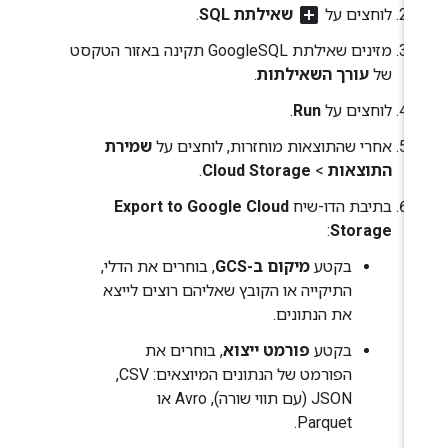
add_box
לוחצים על
שאילתת SQL
.
מזינים שאילתת GoogleSQL תקינה באזור הטקסט
של
עורך השאילתות
.
לוחצים על
Run
.
אחרי שהתוצאות מוחזרות, לוחצים על
שמירת
התוצאות
>
Cloud Storage
.
בתיבת הדו-שיח
Export to Google Cloud
:
Storage
בקטע
מיקום ב-GCS
, בוחרים את הדלי,
התיקייה או הקובץ שאליהם רוצים לייצא
את הנתונים.
בקטע
פורמט ייצוא
, בוחרים את
הפורמט של הנתונים המיוצאים: CSV,‏
JSON (עם תווי שורה), Avro או
Parquet.