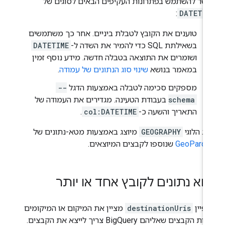
שר להשתמש בפתרונות העקיפים הבאים לסוגים של
:
DATETIM
טוענים את הקובץ לטבלת ביניים. אחר כך משתמשים
בשאילתת SQL כדי להמיר את השדה ל-
DATETIME
ושומרים את התוצאה בטבלה חדשה. מידע נוסף זמין
במאמר בנושא
שינוי סוג הנתונים של עמודה
.
מספקים סכימה לטבלה באמצעות הדגל
--
schema
בעבודת הטעינה. מגדירים את העמודה של
התאריך והשעה כ-
col:DATETIME
.
וג הלוגי
GEOGRAPHY
מיוצג באמצעות מטא-נתונים של
GeoParqu
שנוספו לקבצים המיוצאים.
צוא נתונים לקובץ אחד או יותר
פיין
destinationUris
מציין את המיקום או המיקומים
ת הקבצים שאליהם BigQuery צריך לייצא את הקבצים.