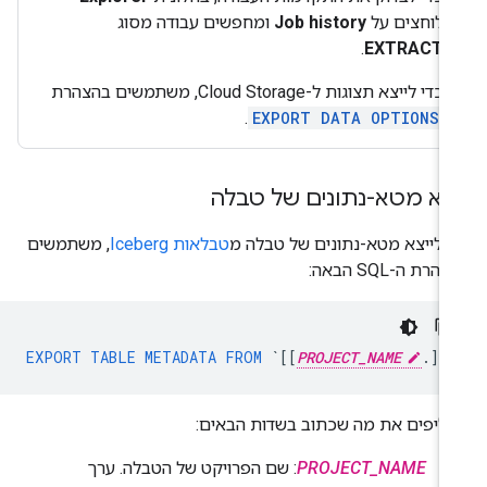
לוחצים על
Job history
ומחפשים עבודה מסוג
.
EXTRACT
כדי לייצא תצוגות ל-Cloud Storage, משתמשים בהצהרת
.
EXPORT DATA OPTIONS
צוא מטא-נתונים של טבלה
י לייצא מטא-נתונים של טבלה מ
טבלאות Iceberg
, משתמשים
הרת ה-SQL הבאה:
EXPORT
TABLE
METADATA
FROM
`[[
PROJECT_NAME
.]
DA
ליפים את מה שכתוב בשדות הבאים:
PROJECT_NAME
: שם הפרויקט של הטבלה. ערך