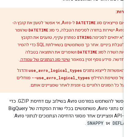
הירות:
אם מייצאים סוג
DATETIME
ל-Avro, אי אפשר לטעון את קובץ ה-
Avro ישירות בחזרה לסכימת הטבלה, כי סוג
DATETIME
שהומר
לא יתאים לסכימה.
STRING
כפתרון עקיף, טוענים את הקובץ
לטבלת ביניים. אחר כך משתמשים בשאילתת SQL כדי להמיר
את השדה לסוג
DATETIME
ושומרים את התוצאה בטבלה
חדשה. מידע נוסף זמין במאמר
שינוי סוג הנתונים של עמודה
.
האפשרות לייצוא נתונים
use_avro_logical_types
והדגל
של משימת החילוץ
--use_avro_logical_types
מוחלים
על כל הסוגים הלוגיים בו-זמנית לאחר שמציינים אותם.
אי אפשר להשתמש בפורמט Avro בשילוב עם דחיסת GZIP. כדי
לדחוס נתוני Avro, משתמשים בכלי שורת הפקודה של BigQuery
 מסוגי הדחיסה הנתמכים לנתוני Avro: ‏
DEFLAT
או
SNAPPY
.