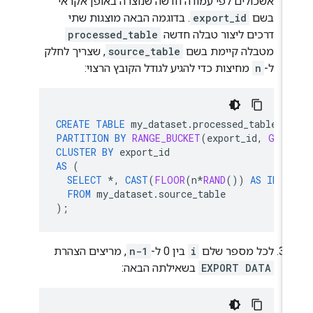
אשכולים לפי עמודה חדשה שנוצרה באופן אקראי
בשם
export_id
. בדוגמה הבאה מוצגות שתי
דרכים ליצור טבלה חדשה
processed_table
מטבלה קיימת בשם
source_table
, שצריך לחלק
ל-
n
מחיצות כדי להגיע לגודל הקובץ הרצוי:
CREATE
TABLE
my_dataset
.
processed_table
PARTITION
BY
RANGE_BUCKET
(
export_id
,
GENE
CLUSTER
BY
export_id
AS
(
SELECT
*
,
CAST
(
FLOOR
(
n
*
RAND
())
AS
INT6
FROM
my_dataset
.
source_table
);
לכל מספר שלם
i
בין 0 ל-
n-1
, מריצים הצהרת
EXPORT DATA
בשאילתה הבאה: