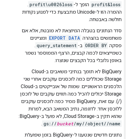
profit&loss
הופך ל-
profit\u0026loss
.
ההמרה הזו ל-Unicode מתבצעת כדי למנוע נקודות
חולשה באבטחה.
סדר הנתונים בטבלה המיוצאת לא מובטח, אלא אם
משתמשים בהצהרה
EXPORT DATA
ומציינים
פסקה
ORDER BY
ב-
query_statement
.
כשמייצאים לכמה קבצים, הרצף הממוספר נשמר
באופן גלובלי בכל הקבצים שנוצרו.
‫BigQuery לא תומך בנתיבי משאבים ב-Cloud
Storage שכוללים כמה לוכסנים עוקבים אחרי שני
הלכסנים הראשוניים. שמות של אובייקטים ב-Cloud
Storage יכולים להכיל כמה תווים עוקבים של לוכסן
(/). עם זאת, BigQuery ממיר כמה לוכסנים עוקבים
ללוכסן אחד. לדוגמה, נתיב המשאב הבא, למרות
שהוא תקין ב-Cloud Storage, לא פועל ב-BigQuery: ‏
.
gs://
bucket
/my//object//name
נתונים חדשים שנטענו ל-BigQuery בזמן שפועלת