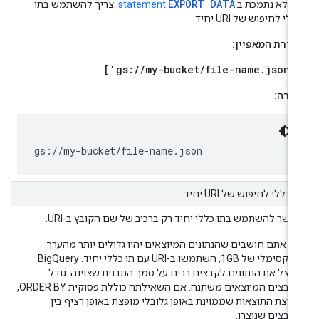
EXPORT DATA
זו לא נתמכת ב
statement
. צריך להשתמש בתו
ללי לחיפוש של URI יחיד.
גדרת המאפיין:
['gs://my-bucket/file-name.json'
צירה:
gs://my-bucket/file-name.json
ו כללי לחיפוש של URI יחיד
פשר להשתמש בתו כללי יחיד רק ברכיב של שם הקובץ ב-URI.
ם אתם חושבים שהנתונים המיוצאים יהיו גדולים יותר מהערך
המקסימלי של 1GB, השתמשו ב-URI עם תו כללי יחיד. ‫BigQuery
פצל את הנתונים לקבצים רבים על סמך התבנית שצוינה. גודל
הקבצים המיוצאים משתנה. אם השאילתה כוללת פסוקית ORDER BY,
בוצת התוצאות שממוינת באופן גלובלי מופצת באופן רציף בין
קבצים שנוצרו.