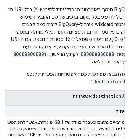
‫BigQuery תומך באופרטור תו כללי יחיד לחיפוש (‎*‎) בכל URI. תו
לי יכול להופיע בכל מקום ברכיב של שם הקובץ. השימוש
באופרטור wildcard מורה ל-BigQuery ליצור כמה קבצים
ולקים על סמך התבנית שצוינה. התו הכללי מוחלף במספר
(החל מ-0), עם ריפוד משמאל ל-12 ספרות. לדוגמה, אם ה-URI
כולל תבנית wildcard בסוף שם הקובץ, ייווצרו קבצים עם
וספת
000000000000
לקובץ הראשון,
000000000001
ובץ השני וכן הלאה.
בלה הבאה מפורטות כמה אפשרויות אפשריות לנכס
:
destinationUri
destination
Uri
אפשרויות
U יחיד
אם מייצאים נתונים מטבלה בגודל של 1 GB או פחות, אפשר להשתמש
ב-URI יחיד. האפשרות הזו היא התרחיש הנפוץ ביותר לשימוש, כי בדרך
כלל הנתונים המיוצאים קטנים מהערך המקסימלי של 1GB. האפשרות