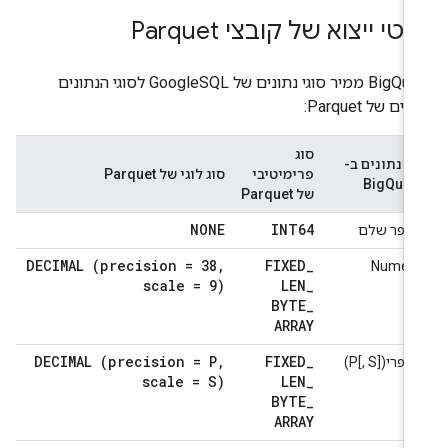
טי ייצוא של קובצי Parquet
‫BigQuery ממיר סוגי נתונים של GoogleSQL לסוגי הנתונים
ים של Parquet:
סוג
וג נתונים ב-
פרימיטיבי
סוג לוגי של Parquet
BigQuer
של Parquet
NONE
INT64
ספר שלם
DECIMAL (precision = 38
,
FIXED
_
Numeri
scale = 9)
LEN
_
BYTE
_
ARRAY
DECIMAL (precision = P
,
FIXED
_
פרי(P[, S])
scale = S)
LEN
_
BYTE
_
ARRAY