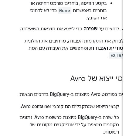
בקטע
דחיסה
, בוחרים פורמט דחיסה או
בוחרים באפשרות
None
כדי לא לדחוס
את הקובץ.
לוחצים על
שמירה
כדי לייצא את תוצאות השאילתה.
י לבדוק את התקדמות העבודה, מרחיבים את החלונית
סטוריית העבודות
ומחפשים את העבודה עם הסוג
.
EXTRAC
טי ייצוא של Avro
בפורמט Avro מיוצגים ב-BigQuery בדרכים הבאות:
קבצי הייצוא שמתקבלים הם קובצי Avro container.
כל שורה ב-BigQuery מיוצגת כרשומת Avro. נתונים
מקוננים מיוצגים על ידי אובייקטים מקוננים של
רשומות.