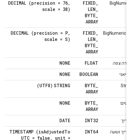
DECIMAL (precision = 76
,
FIXED
_
BigNumeri
scale = 38)
LEN
_
BYTE
_
ARRAY
DECIMAL (precision = P
,
FIXED
_
BigNumeric(P[
scale = S)
LEN
_
S]
BYTE
_
ARRAY
NONE
FLOAT
קודה צפה
NONE
BOOLEAN
וליאני
(UTF8)
STRING
BYTE
_
Strin
ARRAY
NONE
BYTE
_
ייטים
ARRAY
DATE
INT32
אריך
TIMESTAMP (is
Adjusted
To
INT64
אריך ושעה
UTC = false
,
unit =