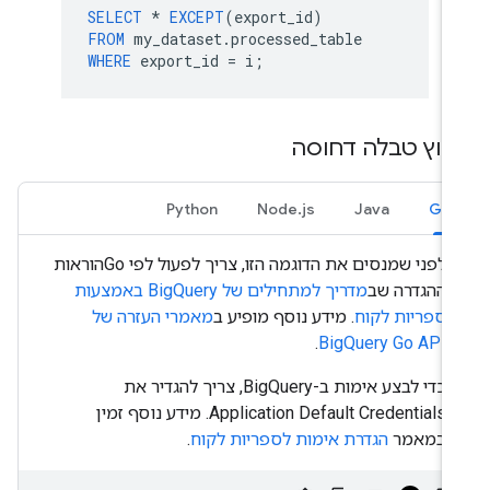
SELECT
*
EXCEPT
(
export_id
)
FROM
my_dataset
.
processed_table
WHERE
export_id
=
i
;
לוץ טבלה דחוסה
Python
Node.js
Java
Go
לפני שמנסים את הדוגמה הזו, צריך לפעול לפי
Go
הוראות
ההגדרה שב
מדריך למתחילים של BigQuery באמצעות
ספריות לקוח
. מידע נוסף מופיע ב
מאמרי העזרה של
.
BigQuery
Go
API
כדי לבצע אימות ב-BigQuery, צריך להגדיר את
Application Default Credentials. מידע נוסף זמין
במאמר
הגדרת אימות לספריות לקוח
.