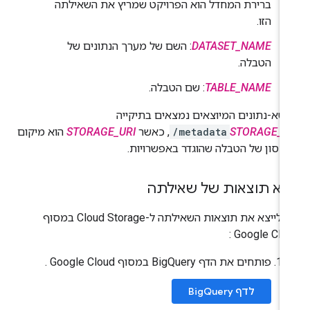
ברירת המחדל הוא הפרויקט שמריץ את השאילתה
הזו.
DATASET_NAME
: השם של מערך הנתונים של
הטבלה.
TABLE_NAME
: שם הטבלה.
טא-נתונים המיוצאים נמצאים בתיקייה
STORAGE_U
/metadata
, כאשר
STORAGE_URI
הוא מיקום
חסון של הטבלה שהוגדר באפשרויות.
צוא תוצאות של שאילתה
כדי לייצא את תוצאות השאילתה ל-Cloud Storage במסוף
Google Cloud
פותחים את הדף BigQuery במסוף Google Cloud .
לדף BigQuery