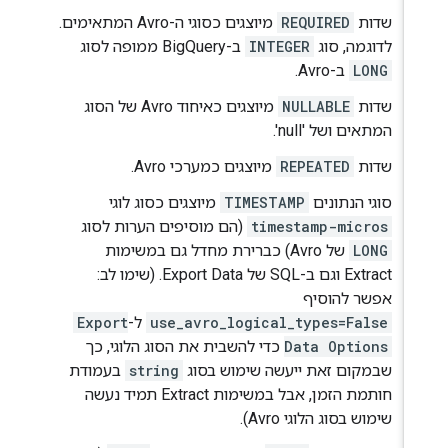
שדות
REQUIRED
מיוצגים כסוגי ה-Avro המתאימים.
לדוגמה, סוג
INTEGER
ב-BigQuery ממופה לסוג
LONG
ב-Avro.
שדות
NULLABLE
מיוצגים כאיחוד Avro של הסוג
המתאים ושל 'null'.
שדות
REPEATED
מיוצגים כמערכי Avro.
סוגי הנתונים
TIMESTAMP
מיוצגים כסוג לוגי
timestamp-micros
(הם מוסיפים הערות לסוג
LONG
של Avro) כברירת מחדל גם במשימות
Extract וגם ב-SQL של Export Data. (שימו לב:
אפשר להוסיף
use_avro_logical_types=False
ל-
Export
Data Options
כדי להשבית את הסוג הלוגי, כך
שבמקום זאת ייעשה שימוש בסוג
string
בעמודת
חותמת הזמן, אבל במשימות Extract תמיד נעשה
שימוש בסוג הלוגי Avro).