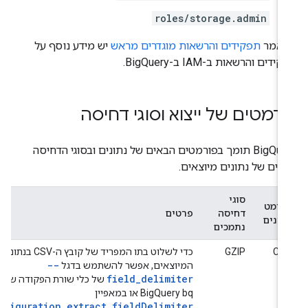
roles/storage.admin
אמר
תפקידים והרשאות מוגדרים מראש
יש מידע נוסף על
ידים והרשאות ב-IAM ב-BigQuery.
רמטים של ייצוא וסוגי דחיסה
‫BigQuery תומך בפורמטים הבאים של נתונים ובסוגי הדחיסה
אים של נתונים מיוצאים.
סוגי
ורמט
דחיסה
פרטים
תונים
נתמכים
CS
GZIP
כדי לשלוט בתו המפריד של קובץ ה-CSV בנתונים
--
המיוצאים, אפשר להשתמש בדגל
field_delimiter
של כלי שורת הפקודה של
BigQuery bq או במאפיין
configuration.extract.fieldDelimiter