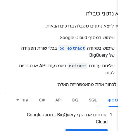
צוא נתוני טבלה
שר לייצא נתונים מטבלה בדרכים הבאות:
שימוש במסוף Google Cloud
שימוש בפקודה
bq extract
בכלי שורת הפקודה
של BigQuery
שליחת עבודת
extract
באמצעות API או ספריות
לקוח
יך לבחור אחת מהאפשרויות האלה:
המסוף
SQL
BQ
API
C#‎
עוד
פותחים את הדף BigQuery במסוף Google
Cloud .