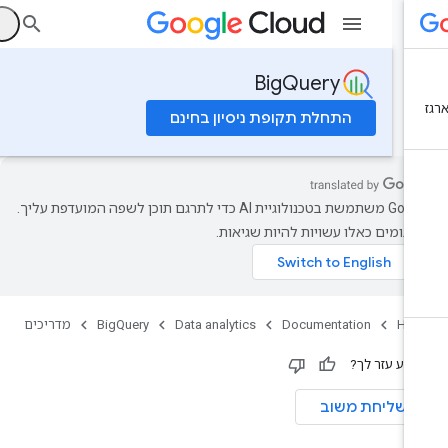
ה
BigQuery
התחלת תקופת ניסיון בחינם
‫Google משתמשת בטכנולוגיית AI כדי לתרגם תוכן לשפה המועדפת עליך.
רגומים כאלו עשויות להיות שגיאות.
Ho
Documentation
Data analytics
BigQuery
מדריכים
ידע עזר לך?
שליחת משוב