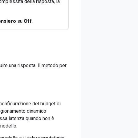
mplessità della risposta, la
ensiero
su
Off
.
uire una risposta. Il metodo per
 configurazione del budget di
l ragionamento dinamico
bassa latenza quando non è
modello.