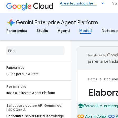
Aree tecnologiche
Str
Gemini Enterprise Agent Platform
Panoramica
Studio
Agenti
Modelli
Noteboo
preferita. Le trad
Panoramica
Guida per nuovi utenti
Home
Documen
Per iniziare
Elabor
Inizia a utilizzare Agent Platform
Sviluppare codice API Gemini con
Per vedere un esempio
l'SDK Gen AI
Connettiti al server MCP di Knowledge
Apri in Colab
|
A