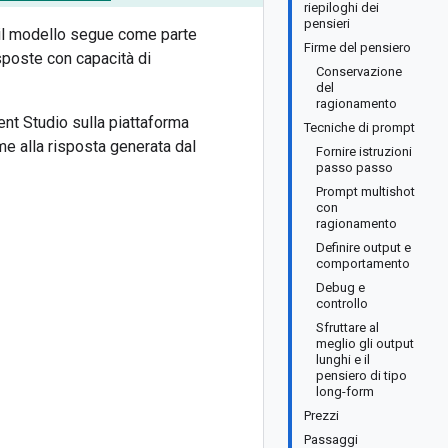
riepiloghi dei
pensieri
e il modello segue come parte
Firme del pensiero
isposte con capacità di
Conservazione
del
ragionamento
ent Studio sulla piattaforma
Tecniche di prompt
me alla risposta generata dal
Fornire istruzioni
passo passo
Prompt multishot
con
ragionamento
Definire output e
comportamento
Debug e
controllo
Sfruttare al
meglio gli output
lunghi e il
pensiero di tipo
long-form
Prezzi
Passaggi