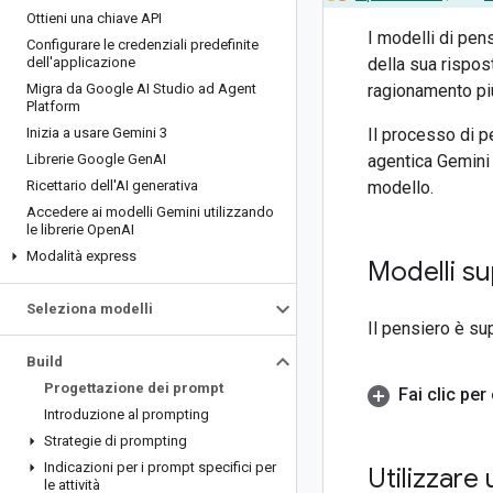
Ottieni una chiave API
I modelli di pen
Configurare le credenziali predefinite
dell'applicazione
della sua rispos
Migra da Google AI Studio ad Agent
ragionamento più
Platform
Inizia a usare Gemini 3
Il processo di p
Librerie Google Gen
AI
agentica Gemini 
Ricettario dell'AI generativa
modello.
Accedere ai modelli Gemini utilizzando
le librerie Open
AI
Modalità express
Modelli su
Seleziona modelli
Il pensiero è su
Build
Progettazione dei prompt
Fai clic per
Introduzione al prompting
Strategie di prompting
Indicazioni per i prompt specifici per
Utilizzare
le attività