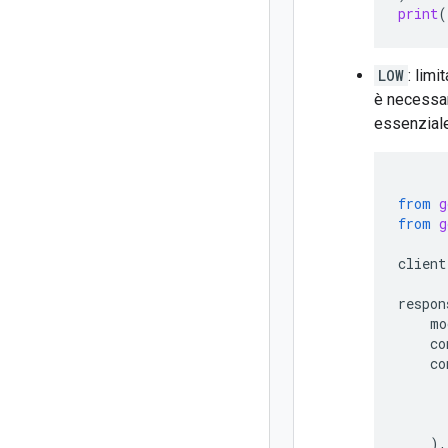
print
(
LOW
: limi
è necessa
essenziale
from
g
from
g
client
respon
mo
co
co
),