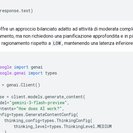
response
.
text
)
offre un approccio bilanciato adatto ad attività di moderata com
amento, ma non richiedono una pianificazione approfondita e in p
i ragionamento rispetto a
LOW
, mantenendo una latenza inferiore
oogle
import
genai
oogle.genai
import
types
=
genai
.
Client
()
se
=
client
.
models
.
generate_content
(
del
=
"gemini-3-flash-preview"
,
ntents
=
"How does AI work?"
,
nfig
=
types
.
GenerateContentConfig
(
thinking_config
=
types
.
ThinkingConfig
(
thinking_level
=
types
.
ThinkingLevel
.
MEDIUM
)