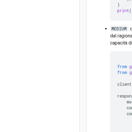
)
print
(
MEDIUM
: 
dal ragion
capacità d
from
g
from
g
client
respon
mo
co
co