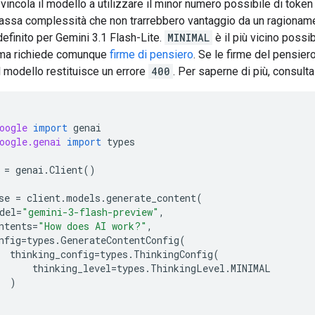
: vincola il modello a utilizzare il minor numero possibile di token
 bassa complessità che non trarrebbero vantaggio da un ragioname
definito per Gemini 3.1 Flash-Lite.
MINIMAL
è il più vicino possib
 ma richiede comunque
firme di pensiero
. Se le firme del pensier
il modello restituisce un errore
400
. Per saperne di più, consult
oogle
import
genai
oogle.genai
import
types
=
genai
.
Client
()
se
=
client
.
models
.
generate_content
(
del
=
"gemini-3-flash-preview"
,
ntents
=
"How does AI work?"
,
nfig
=
types
.
GenerateContentConfig
(
thinking_config
=
types
.
ThinkingConfig
(
thinking_level
=
types
.
ThinkingLevel
.
MINIMAL
)