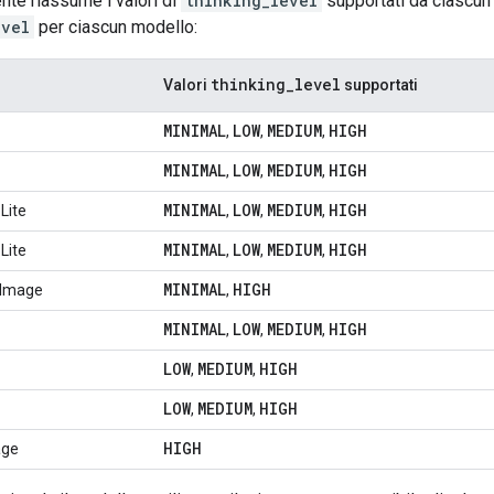
nte riassume i valori di
thinking_level
supportati da ciascun 
evel
per ciascun modello:
thinking
_
level
Valori
supportati
MINIMAL
LOW
MEDIUM
HIGH
,
,
,
MINIMAL
LOW
MEDIUM
HIGH
,
,
,
MINIMAL
LOW
MEDIUM
HIGH
Lite
,
,
,
MINIMAL
LOW
MEDIUM
HIGH
Lite
,
,
,
MINIMAL
HIGH
 Image
,
MINIMAL
LOW
MEDIUM
HIGH
,
,
,
LOW
MEDIUM
HIGH
,
,
LOW
MEDIUM
HIGH
,
,
HIGH
age