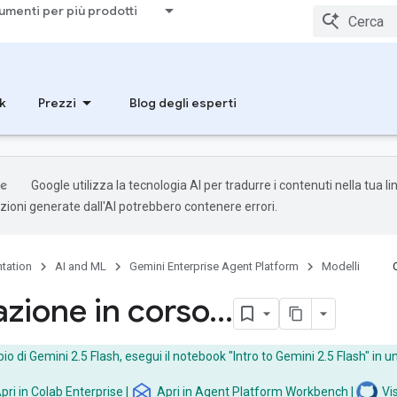
umenti per più prodotti
k
Prezzi
Blog degli esperti
Google utilizza la tecnologia AI per tradurre i contenuti nella tua l
uzioni generate dall'AI potrebbero contenere errori.
tation
AI and ML
Gemini Enterprise Agent Platform
Modelli
azione in corso…
 di Gemini 2.5 Flash, esegui il notebook "Intro to Gemini 2.5 Flash" in u
pri in Colab Enterprise
|
Apri in Agent Platform Workbench
|
Vi