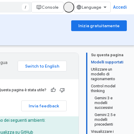
/
Console
Accedi
Inizia gratuitamente
Su questa pagina
Modelli supportati
ingua
Utilizzare un
modello di
ragionamento
Control model
Questa pagina è stata utile?
thinking
Gemini 3 e
modelli
Invia feedback
successivi
Gemini 2.5 e
modelli
no dei seguenti ambienti:
precedenti
Visualizzare i
sualizza su GitHub