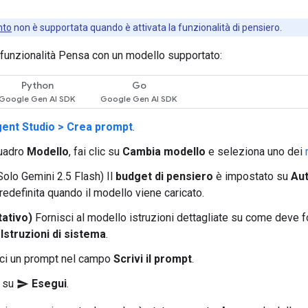
nto
non è supportata quando è attivata la funzionalità di pensiero.
a funzionalità Pensa con un modello supportato:
Python
Go
ent Studio > Crea prompt
.
quadro
Modello
, fai clic su
Cambia modello
e seleziona uno dei
Solo Gemini 2.5 Flash) Il
budget di pensiero
è impostato su
Au
redefinita quando il modello viene caricato.
tativo)
Fornisci al modello istruzioni dettagliate su come deve f
o
Istruzioni di sistema
.
sci un prompt nel campo
Scrivi il prompt
.
c su
Esegui
.
send