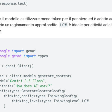
response
.
text
)
ta il modello a utilizzare meno token per il pensiero ed è adatto ad
rio un ragionamento approfondito.
LOW
è ideale per attività ad al
:
oogle
import
genai
oogle.genai
import
types
=
genai
.
Client
()
se
=
client
.
models
.
generate_content
(
del
=
"Gemini 3.5 Flash"
,
ntents
=
"How does AI work?"
,
nfig
=
types
.
GenerateContentConfig
(
thinking_config
=
types
.
ThinkingConfig
(
thinking_level
=
types
.
ThinkingLevel
.
LOW
)