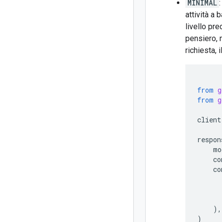
MINIMAL
attività a
livello pre
pensiero,
richiesta, 
from
g
from
g
client
respon
mo
co
co
),
)