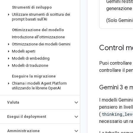
Gemini resti
Strumenti di sviluppo
generazione 
Utilizzare strumenti di scrittura dei
prompt basati sull'AI
(Solo Gemini
Ottimizzazione del modello
Introduzione all'ottimizzazione
Ottimizzazione dei modelli Gemini
Control mo
Modelli aperti
Modelli di embedding
Puoi controllare
Modelli di traduzione
controllare il p
Eseguire la migrazione
Chiama i modelli Agent Platform
Gemini 3 e m
utilizzando le librerie Open
AI
I modelli Gemini
Valuta
pensiero in live
(
thinking_lev
Esegui il deployment
necessario un r
Amministrazione