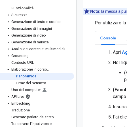
Funzionalità
Nota:
la
messa a pu
Sicurezza
Generazione di testo e codice
Per utilizzare l
Generazione di immagini
Generazione di video
Console
Generazione di musica
Analisi dei contenuti multimediali
Apri
Ag
Grounding
Nel ri
Contesto URL
Elaborazione in corso…
(
Panoramica
p
Firme del pensiero
(Facol
Uso del computer
camp
API Live
Embedding
Inseri
Traduzione
Fai cli
Generare parlato dal testo
Trascrivere l'input vocale