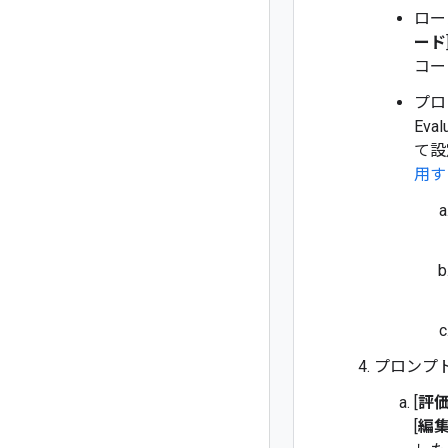
ロー
ード
コー
プロ
Ev
て設
用す
プロンプ
[
評
[
編