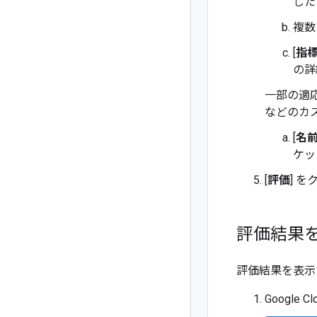
した
複数
[
指
の詳細
一部の適
などのカ
[
名
ケッ
[
評価
] 
評価結果
評価結果を表示
Google 