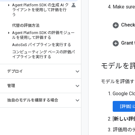
Agent Platform SDK の生成 AI ク
Make sure 
ライアントを使用して評価を行
う
Check 
代替の評価方法
Agent Platform SDK の評価モジュー
ルを使用して評価する
Grant 
Auto
Sx
S パイプラインを実行する
コンピューティング ベースの評価パ
イプラインを実行する
モデルを
デプロイ
モデルを評価す
管理
Google
独自のモデルを構築する場合
[評価]
[
新しい評
評価用の