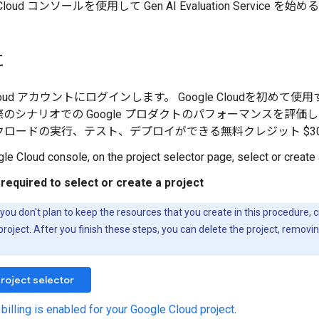
le Cloud コンソールを使用して Gen AI Evaluation Servi
に
 Cloud アカウントにログインします。 Google Cloudを初めて
のシナリオでの Google プロダクトのパフォーマンスを評
クロードの実行、テスト、デプロイができる無料クレジット $30
gle Cloud console, on the project selector page, select or create
required to select or create a project
f you don't plan to keep the resources that you create in this procedure, 
project. After you finish these steps, you can delete the project, removi
roject selector
 billing is enabled for your Google Cloud project
.