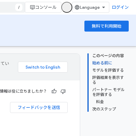
/
コンソール
ログイン
無料で利用開始
このページの内容
始める前に
してい
モデルを評価する
評価結果を表示す
る
パートナー モデル
情報は役に立ちましたか？
を評価する
料金
フィードバックを送信
次のステップ