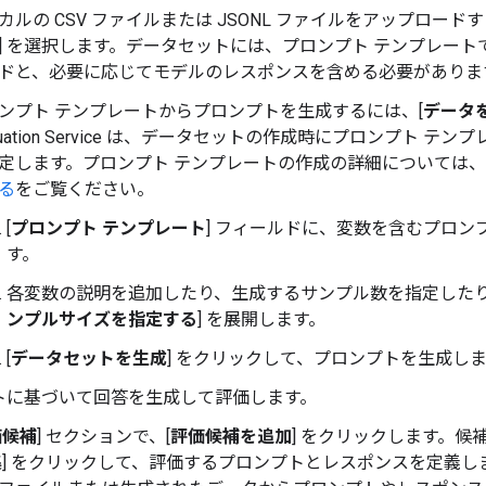
カルの CSV ファイルまたは JSONL ファイルをアップロードす
] を選択します。データセットには、プロンプト テンプレー
ドと、必要に応じてモデルのレスポンスを含める必要があります。
ンプト テンプレートからプロンプトを生成するには、[
データ
aluation Service は、データセットの作成時にプロンプト 
定します。プロンプト テンプレートの作成の詳細については、
る
をご覧ください。
[
プロンプト テンプレート
] フィールドに、変数を含むプロン
す。
各変数の説明を追加したり、生成するサンプル数を指定したり
ンプルサイズを指定する
] を展開します。
[
データセットを生成
] をクリックして、プロンプトを生成し
トに基づいて回答を生成して評価します。
価候補
] セクションで、[
評価候補を追加
] をクリックします。
集
] をクリックして、評価するプロンプトとレスポンスを定義し