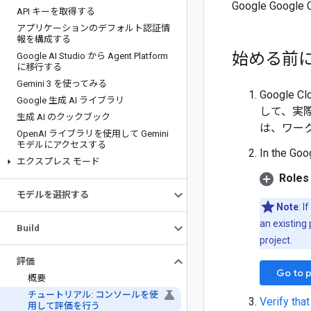
Google Goog
API キーを取得する
アプリケーションのデフォルト認証情
報を構成する
始める前
Google AI Studio から Agent Platform
に移行する
Gemini 3 を使ってみる
Google
Google 生成 AI ライブラリ
して、実際
生成 AI のクックブック
は、ワー
Open
AI ライブラリを使用して Gemini
モデルにアクセスする
In the Goo
エクスプレス モード
Roles 
モデルを選択する
Note
: I
an existing 
Build
project.
評価
Go to p
概要
チュートリアル: コンソールを使
Verify that
用して評価を行う