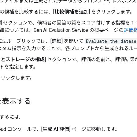
ファイルまたは生成されたデータからプロンプトやレスポンス
の候補を比較するには、[
比較候補を追加
] をクリックします。
標
] セクションで、候補者の回答の質をスコア付けする指標を 1
については、Gen AI Evaluation Service の概要ページの
評価
応型ルーブリックでは、[
詳細
] を開いて
Evaluate the datase
スタム指示を入力することで、各プロンプトから生成されるル
前とストレージの構成
] セクションで、評価の名前と、評価結果が保存さ
トを指定します。
をクリックします。
を表示する
するには:
Cloud コンソールで、[
生成 AI 評価
] ページに移動します。