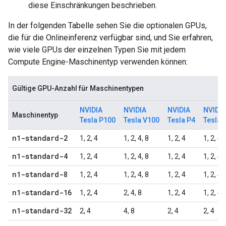
diese Einschränkungen beschrieben.
In der folgenden Tabelle sehen Sie die optionalen GPUs,
die für die Onlineinferenz verfügbar sind, und Sie erfahren,
wie viele GPUs der einzelnen Typen Sie mit jedem
Compute Engine-Maschinentyp verwenden können:
Gültige GPU-Anzahl für Maschinentypen
NVIDIA
NVIDIA
NVIDIA
NVIDIA
Maschinentyp
Tesla P100
Tesla V100
Tesla P4
Tesla 
n1-standard-2
1, 2, 4
1, 2, 4, 8
1, 2, 4
1, 2, 4
n1-standard-4
1, 2, 4
1, 2, 4, 8
1, 2, 4
1, 2, 4
n1-standard-8
1, 2, 4
1, 2, 4, 8
1, 2, 4
1, 2, 4
n1-standard-16
1, 2, 4
2, 4, 8
1, 2, 4
1, 2, 4
n1-standard-32
2, 4
4, 8
2, 4
2, 4