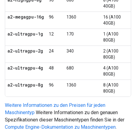
96
680
8 (A100
40GB)
a2-megagpu-16g
96
1360
16 (A100
40GB)
a2-ultragpu-1g
12
170
1 (A100
80GB)
a2-ultragpu-2g
24
340
2 (A100
80GB)
a2-ultragpu-4g
48
680
4 (A100
80GB)
a2-ultragpu-8g
96
1360
8 (A100
80GB)
Weitere Informationen zu den Preisen für jeden
Maschinentyp
Weitere Informationen zu den genauen
Spezifikationen dieser Maschinentypen finden Sie in der
Compute Engine-Dokumentation zu Maschinentypen
.