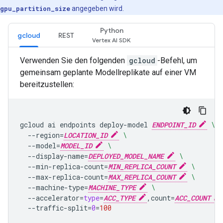
gpu_partition_size
angegeben wird.
Python
gcloud
REST
Verwenden Sie den folgenden
gcloud
-Befehl, um
gemeinsam geplante Modellreplikate auf einer VM
bereitzustellen:
gcloud
ai
endpoints
deploy-model
ENDPOINT_ID
\
--region
=
LOCATION_ID
\
--model
=
MODEL_ID
\
--display-name
=
DEPLOYED_MODEL_NAME
\
--min-replica-count
=
MIN_REPLICA_COUNT
\
--max-replica-count
=
MAX_REPLICA_COUNT
\
--machine-type
=
MACHINE_TYPE
\
--accelerator
=
type
=
ACC_TYPE
,count
=
ACC_COUNT
--traffic-split
=
0
=
100