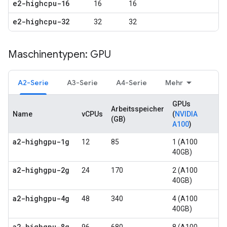
e2-highcpu-16
16
16
e2-highcpu-32
32
32
Maschinentypen: GPU
A2-Serie
A3-Serie
A4-Serie
Mehr
GPUs
Arbeitsspeicher
Name
vCPUs
(
NVIDIA
(GB)
A100
)
a2-highgpu-1g
12
85
1 (A100
40GB)
a2-highgpu-2g
24
170
2 (A100
40GB)
a2-highgpu-4g
48
340
4 (A100
40GB)
a2-highgpu-8g