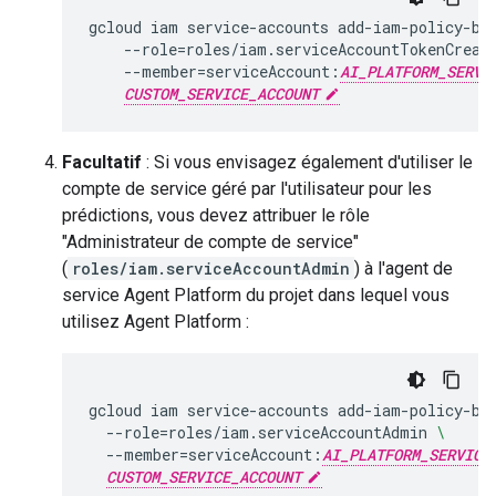
gcloud
iam
service-accounts
add-iam-policy-bi
--role
=
roles/iam.serviceAccountTokenCreat
--member
=
serviceAccount:
AI_PLATFORM_SERVI
CUSTOM_SERVICE_ACCOUNT
Facultatif
: Si vous envisagez également d'utiliser le
compte de service géré par l'utilisateur pour les
prédictions, vous devez attribuer le rôle
"Administrateur de compte de service"
(
roles/iam.serviceAccountAdmin
) à l'agent de
service Agent Platform du projet dans lequel vous
utilisez Agent Platform :
gcloud
iam
service-accounts
add-iam-policy-bi
--role
=
roles/iam.serviceAccountAdmin
\
--member
=
serviceAccount:
AI_PLATFORM_SERVICE
CUSTOM_SERVICE_ACCOUNT