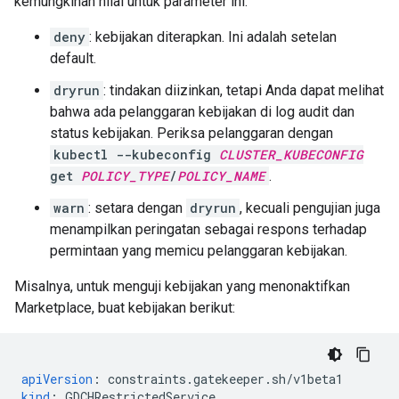
kemungkinan nilai untuk parameter ini:
deny
: kebijakan diterapkan. Ini adalah setelan
default.
dryrun
: tindakan diizinkan, tetapi Anda dapat melihat
bahwa ada pelanggaran kebijakan di log audit dan
status kebijakan. Periksa pelanggaran dengan
kubectl --kubeconfig
CLUSTER_KUBECONFIG
get
POLICY_TYPE
/
POLICY_NAME
.
warn
: setara dengan
dryrun
, kecuali pengujian juga
menampilkan peringatan sebagai respons terhadap
permintaan yang memicu pelanggaran kebijakan.
Misalnya, untuk menguji kebijakan yang menonaktifkan
Marketplace, buat kebijakan berikut:
apiVersion
:
constraints.gatekeeper.sh/v1beta1
kind
:
GDCHRestrictedService