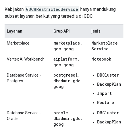
Kebijakan
GDCHRestrictedService
hanya mendukung
subset layanan berikut yang tersedia di GDC.
Layanan
Grup API
jenis
marketplace
.
Marketplace
Marketplace
gdc
.
goog
Service
aiplatform
.
Notebook
Vertex AI Workbench
gdc
.
goog
postgresql
.
DBCluster
Database Service -
dbadmin
.
gdc
.
Postgres
BackupPlan
goog
Import
Restore
oracle
.
DBCluster
Database Service -
dbadmin
.
gdc
.
Oracle
BackupPlan
goog