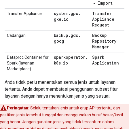
Import
system
.
gpc
.
Transfer
Transfer Appliance
gke
.
io
Appliance
Request
backup
.
gdc
.
Backup
Cadangan
goog
Repository
Manager
sparkoperator
.
Spark
Dataproc Container for
k8s
.
io
Application
Spark (layanan
Marketplace)
Anda tidak perlu menentukan semua jenis untuk layanan
tertentu. Anda dapat membatasi penggunaan subset fitur
layanan dengan hanya menentukan jenis yang sesuai.
Peringatan:
Selalu tentukan jenis untuk grup API tertentu, dan
pastikan jenis tersebut tunggal dan menggunakan huruf besar/kecil
yang benar. Jangan gunakan jenis yang tidak tercantum dalam
dokumentasi ini. Hal ini dapat menyebabkan konsekuensi yang tidak