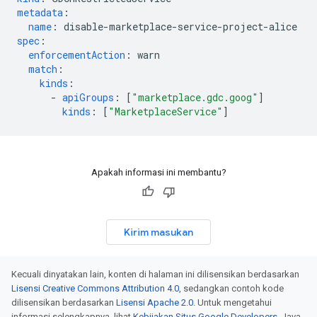
metadata
:
name
:
disable-marketplace-service-project-alice
spec
:
enforcementAction
:
warn
match
:
kinds
:
-
apiGroups
:
[
"marketplace.gdc.goog"
]
kinds
:
[
"MarketplaceService"
]
Apakah informasi ini membantu?
Kirim masukan
Kecuali dinyatakan lain, konten di halaman ini dilisensikan berdasarkan
Lisensi Creative Commons Attribution 4.0
, sedangkan contoh kode
dilisensikan berdasarkan
Lisensi Apache 2.0
. Untuk mengetahui
informasi selengkapnya, lihat
Kebijakan Situs Google Developers
. Java