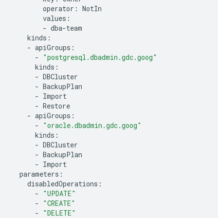
operator:
-
-
-
"postgresql.dbadmin.gdc.goog"
-
-
-
-
-
-
"oracle.dbadmin.gdc.goog"
-
-
-
-
"UPDATE"
-
"CREATE"
-
"DELETE"