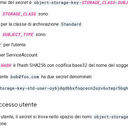
nome del secret è
object-storage-key-
STORAGE_CLASS
-
SUBJ
r
STORAGE_CLASS
sono:
per la classe di archiviazione
Standard
.
r
SUBJECT_TYPE
sono:
r
per l'utente.
er ServiceAccount.
_HASH
è l'hash SHA256 con codifica base32 del nome del sogge
tente
bob@foo.com
ha due secret denominati:
storage-key-std-user-oy6jdqd6bxfoqcecn2ozv6utepr5bg
accesso utente
utente, il secret si trova nello spazio dei nomi
object-storag
one.