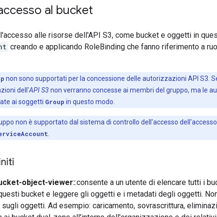
accesso al bucket
'accesso alle risorse dell'API S3, come bucket e oggetti in ques
nt
creando e applicando RoleBinding che fanno riferimento a ruoli
up
non sono supportati per la concessione delle autorizzazioni API S3. S
zioni dell'
API S3
non verranno concesse ai membri del gruppo, ma le aut
te ai soggetti
Group
in questo modo.
uppo non è supportato dal sistema di controllo dell'accesso dell'accesso 
erviceAccount
.
niti
ucket-object-viewer:
:consente a un utente di elencare tutti i bu
 questi bucket e leggere gli oggetti e i metadati degli oggetti. N
 sugli oggetti. Ad esempio: caricamento, sovrascrittura, elimina