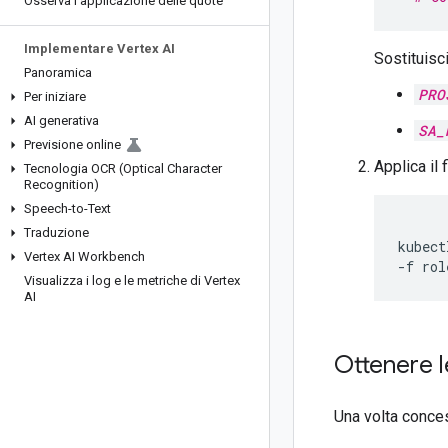
Osserva l'applicazione delle quote
Implementare Vertex AI
Sostituisc
Panoramica
PRO
Per iniziare
AI generativa
SA_
Previsione online
Applica il 
Tecnologia OCR (Optical Character
Recognition)
Speech-to-Text
Traduzione
kubect
Vertex AI Workbench
-f
Visualizza i log e le metriche di Vertex
AI
Ottenere l
Una volta conces