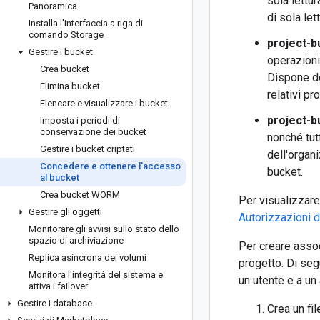
sola lettur
Panoramica
di sola let
Installa l'interfaccia a riga di
comando Storage
project-b
Gestire i bucket
operazioni
Crea bucket
Dispone de
Elimina bucket
relativi pr
Elencare e visualizzare i bucket
project-b
Imposta i periodi di
conservazione dei bucket
nonché tutt
Gestire i bucket criptati
dell'organi
Concedere e ottenere l'accesso
bucket.
al bucket
Crea bucket WORM
Per visualizzare
Gestire gli oggetti
Autorizzazioni de
Monitorare gli avvisi sullo stato dello
spazio di archiviazione
Per creare assoc
Replica asincrona dei volumi
progetto. Di seg
Monitora l'integrità del sistema e
un utente e a un 
attiva i failover
Gestire i database
Crea un fi