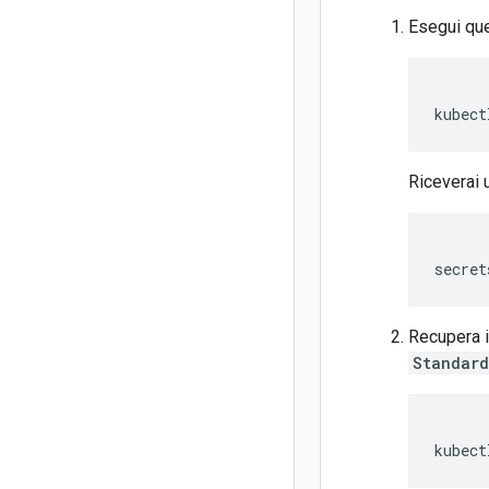
Esegui que
kubect
Riceverai 
Recupera i
Standard
kubect