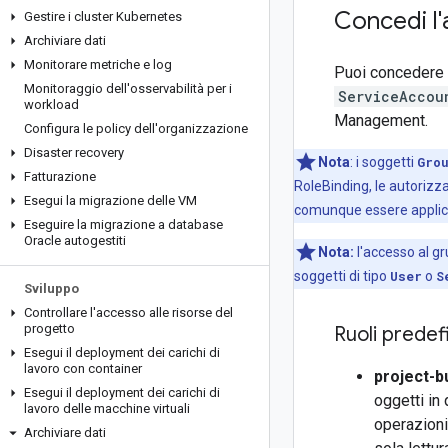
Concedi l'
Gestire i cluster Kubernetes
Archiviare dati
Monitorare metriche e log
Puoi concedere l
Monitoraggio dell'osservabilità per i
ServiceAccou
workload
Management.
Configura le policy dell'organizzazione
Disaster recovery
Nota
:
i soggetti
Gro
Fatturazione
RoleBinding, le autorizza
Esegui la migrazione delle VM
comunque essere applica
Eseguire la migrazione a database
Oracle autogestiti
Nota:
l'accesso al gr
soggetti di tipo
User
o
S
Sviluppo
Controllare l'accesso alle risorse del
progetto
Ruoli predefi
Esegui il deployment dei carichi di
lavoro con container
project-b
Esegui il deployment dei carichi di
oggetti in
lavoro delle macchine virtuali
operazioni
Archiviare dati