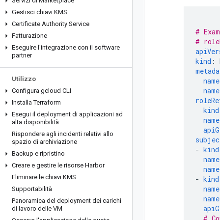
Servizi di Marketplace
Gestisci chiavi KMS
Certificate Authority Service
# Exam
Fatturazione
# role
Eseguire l'integrazione con il software
apiVer
partner
kind
:
metada
Utilizzo
name
name
Configura gcloud CLI
roleRe
Installa Terraform
kind
Esegui il deployment di applicazioni ad
name
alta disponibilità
apiG
Rispondere agli incidenti relativi allo
subjec
spazio di archiviazione
-
kind
Backup e ripristino
name
Creare e gestire le risorse Harbor
name
Eliminare le chiavi KMS
-
kind
name
Supportabilità
name
Panoramica del deployment dei carichi
apiG
di lavoro delle VM
# Co