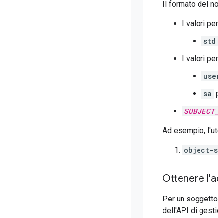
Il formato del 
I valori pe
std
I valori pe
use
sa
p
SUBJECT
Ad esempio, l'u
object-
Ottenere l'
Per un soggetto 
dell'API di gesti