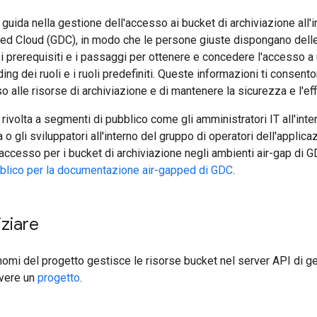
guida nella gestione dell'accesso ai bucket di archiviazione all'in
ed Cloud (GDC), in modo che le persone giuste dispongano delle 
 i prerequisiti e i passaggi per ottenere e concedere l'accesso a 
ding dei ruoli e i ruoli predefiniti. Queste informazioni ti consent
o alle risorse di archiviazione e di mantenere la sicurezza e l'ef
rivolta a segmenti di pubblico come gli amministratori IT all'inte
ra o gli sviluppatori all'interno del gruppo di operatori dell'appli
accesso per i bucket di archiviazione negli ambienti air-gap di G
blico per la documentazione air-gapped di GDC
.
iziare
omi del progetto gestisce le risorse bucket nel server API di g
avere un
progetto
.