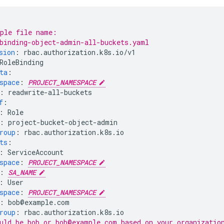
ple file name:
binding-object-admin-all-buckets.yaml
sion
:
rbac.authorization.k8s.io/v1
RoleBinding
ta
:
space
:
PROJECT_NAMESPACE
:
readwrite-all-buckets
f
:
:
Role
:
project-bucket-object-admin
roup
:
rbac.authorization.k8s.io
ts
:
:
ServiceAccount
space
:
PROJECT_NAMESPACE
:
SA_NAME
:
User
space
:
PROJECT_NAMESPACE
:
bob@example.com
roup
:
rbac.authorization.k8s.io
uld be bob or bob@example.com based on your organizatio