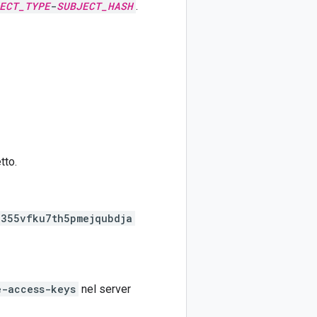
ECT_TYPE
-
SUBJECT_HASH
.
tto.
h355vfku7th5pmejqubdja
e-access-keys
nel server