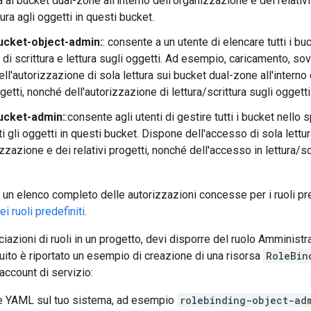
a ai bucket dual-zone all'interno dell'organizzazione e dei relati
tura agli oggetti in questi bucket.
ucket-object-admin:
: consente a un utente di elencare tutti i b
 di scrittura e lettura sugli oggetti. Ad esempio, caricamento, sov
ll'autorizzazione di sola lettura sui bucket dual-zone all'interno
ogetti, nonché dell'autorizzazione di lettura/scrittura sugli oggetti
ucket-admin:
:consente agli utenti di gestire tutti i bucket nello
i gli oggetti in questi bucket. Dispone dell'accesso di sola lettur
zzazione e dei relativi progetti, nonché dell'accesso in lettura/scr
 un elenco completo delle autorizzazioni concesse per i ruoli pr
i ruoli predefiniti
.
iazioni di ruoli in un progetto, devi disporre del ruolo Amministr
uito è riportato un esempio di creazione di una risorsa
RoleBin
account di servizio:
le YAML sul tuo sistema, ad esempio
rolebinding-object-ad