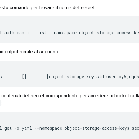
sto comando per trovare il nome del secret:
l
auth
can-i
--list
--namespace
object-storage-access-ke
un output simile al seguente:
 contenuti del secret corrispondente per accedere ai bucket nell
:
l
get
-o
yaml
--namespace
object-storage-access-keys
se