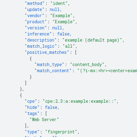
"method"
:
"ident"
,
"update"
:
null
,
"vendor"
:
"Example"
,
"product"
:
"Example"
,
"version"
:
null
,
"inference"
:
false
,
"description"
:
"example (default page)"
,
"match_logic"
:
"all"
,
"positive_matches"
:
[
{
"match_type"
:
"content_body"
,
"match_content"
:
"(?i-mx:<hr><center>exa
}
]
},
{
"cpe"
:
"cpe:2.3:a:example:example::"
,
"hide"
:
false
,
"tags"
:
[
"Web Server"
],
"type"
:
"fingerprint"
,