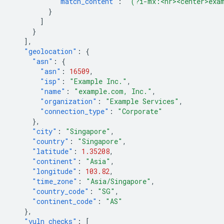
"match_content"
:
"(?i-mx:<hr><center>exa
}
]
}
],
"geolocation"
:
{
"asn"
:
{
"asn"
:
16509
,
"isp"
:
"Example Inc."
,
"name"
:
"example.com, Inc."
,
"organization"
:
"Example Services"
,
"connection_type"
:
"Corporate"
},
"city"
:
"Singapore"
,
"country"
:
"Singapore"
,
"latitude"
:
1.35208
,
"continent"
:
"Asia"
,
"longitude"
:
103.82
,
"time_zone"
:
"Asia/Singapore"
,
"country_code"
:
"SG"
,
"continent_code"
:
"AS"
},
"vuln_checks"
:
[