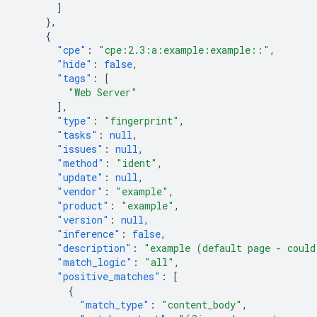
]
},
{
"cpe"
:
"cpe:2.3:a:example:example::"
,
"hide"
:
false
,
"tags"
:
[
"Web Server"
],
"type"
:
"fingerprint"
,
"tasks"
:
null
,
"issues"
:
null
,
"method"
:
"ident"
,
"update"
:
null
,
"vendor"
:
"example"
,
"product"
:
"example"
,
"version"
:
null
,
"inference"
:
false
,
"description"
:
"example (default page - could
"match_logic"
:
"all"
,
"positive_matches"
:
[
{
"match_type"
:
"content_body"
,