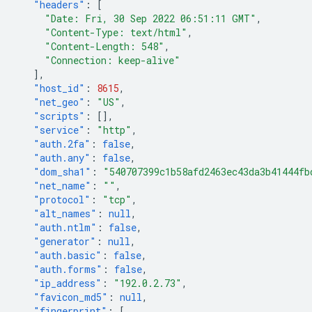
"headers"
:
[
"Date: Fri, 30 Sep 2022 06:51:11 GMT"
,
"Content-Type: text/html"
,
"Content-Length: 548"
,
"Connection: keep-alive"
],
"host_id"
:
8615
,
"net_geo"
:
"US"
,
"scripts"
:
[],
"service"
:
"http"
,
"auth.2fa"
:
false
,
"auth.any"
:
false
,
"dom_sha1"
:
"540707399c1b58afd2463ec43da3b41444fb
"net_name"
:
""
,
"protocol"
:
"tcp"
,
"alt_names"
:
null
,
"auth.ntlm"
:
false
,
"generator"
:
null
,
"auth.basic"
:
false
,
"auth.forms"
:
false
,
"ip_address"
:
"192.0.2.73"
,
"favicon_md5"
:
null
,
"fingerprint"
:
[