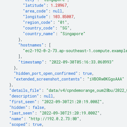
"latitude"
:
1.28967
,
"area_code"
:
null
,
"longitude"
:
103.85007
,
"region_code"
:
"01"
,
"country_code"
:
"SG"
,
"country_name"
:
"Singapore"
},
"hostnames"
:
[
"ec2-192-0-2-73.ap-southeast-1.compute.exampl
],
"timestamp"
:
"2022-09-30T05:16:33.068993"
},
"hidden_port_open_confirmed"
:
true
,
"extended_screenshot_contents"
:
"iVBORw0KGgoAAA"
},
"details_file"
:
"data/v4/cpndemorange_oum28bu/2022_
"description"
:
null
,
"first_seen"
:
"2022-09-30T21:20:19.000Z"
,
"hidden"
:
false
,
"last_seen"
:
"2022-09-30T21:20:19.000Z"
,
"name"
:
"http://192.0.2.73:80"
,
"scoped"
:
true
,