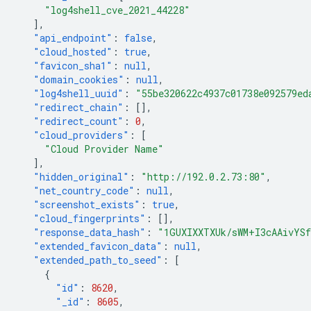
"log4shell_cve_2021_44228"
],
"api_endpoint"
:
false
,
"cloud_hosted"
:
true
,
"favicon_sha1"
:
null
,
"domain_cookies"
:
null
,
"log4shell_uuid"
:
"55be320622c4937c01738e092579ed
"redirect_chain"
:
[],
"redirect_count"
:
0
,
"cloud_providers"
:
[
"Cloud Provider Name"
],
"hidden_original"
:
"http://192.0.2.73:80"
,
"net_country_code"
:
null
,
"screenshot_exists"
:
true
,
"cloud_fingerprints"
:
[],
"response_data_hash"
:
"1GUXIXXTXUk/sWM+I3cAAivYSf
"extended_favicon_data"
:
null
,
"extended_path_to_seed"
:
[
{
"id"
:
8620
,
"_id"
:
8605
,