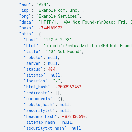
"asn"
:
"ASN"
,
"isp"
:
"Example.com, Inc."
,
"org"
:
"Example Services"
,
"data"
:
"HTTP/1.1 404 Not Found\r\nDate: Fri, 3
"hash"
:
-744989972
,
"http"
:
{
"host"
:
"192.0.2.73"
,
"html"
:
"<html>\r\n<head><title>404 Not Found
"title"
:
"404 Not Found"
,
"robots"
:
null
,
"server"
:
null
,
"status"
:
404
,
"sitemap"
:
null
,
"location"
:
"/"
,
"html_hash"
:
-2090962452
,
"redirects"
:
[],
"components"
:
{},
"robots_hash"
:
null
,
"securitytxt"
:
null
,
"headers_hash"
:
-873436690
,
"sitemap_hash"
:
null
,
"securitytxt_hash"
:
null