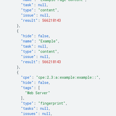
"task"
:
null
,
"type"
:
"content"
,
"issue"
:
null
,
"result"
:
566218143
},
{
"hide"
:
false
,
"name"
:
"Example"
,
"task"
:
null
,
"type"
:
"content"
,
"issue"
:
null
,
"result"
:
566218143
},
{
"cpe"
:
"cpe:2.3:a:example:example::"
,
"hide"
:
false
,
"tags"
:
[
"Web Server"
],
"type"
:
"fingerprint"
,
"tasks"
:
null
,
"issues"
:
null
,