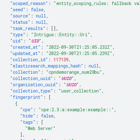
"scoped_reason"
:
"entity_scoping_rules: fallback va
"seed"
:
false
,
"source"
:
null
,
"status"
:
null
,
"task_results"
:
[],
"type"
:
"Intrigue::Entity::Uri"
,
"uid"
:
"
UID
"
,
"created_at"
:
"2022-09-30T21:25:05.232Z"
,
"updated_at"
:
"2022-09-30T21:25:05.239Z"
,
"collection_id"
:
117139
,
"elasticsearch_mappings_hash"
:
null
,
"collection"
:
"cpndemorange_oum28bu"
,
"collection_uuid"
:
"
UUID
"
,
"organization_uuid"
:
"
UUID
"
,
"collection_type"
:
"user_collection"
,
"fingerprint"
:
[
{
"cpe"
:
"cpe:2.3:a:example:example::"
,
"hide"
:
false
,
"tags"
:
[
"Web Server"
],