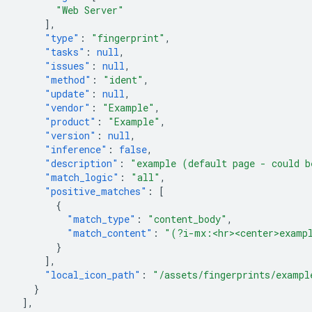
"Web Server"
],
"type"
:
"fingerprint"
,
"tasks"
:
null
,
"issues"
:
null
,
"method"
:
"ident"
,
"update"
:
null
,
"vendor"
:
"Example"
,
"product"
:
"Example"
,
"version"
:
null
,
"inference"
:
false
,
"description"
:
"example (default page - could b
"match_logic"
:
"all"
,
"positive_matches"
:
[
{
"match_type"
:
"content_body"
,
"match_content"
:
"(?i-mx:<hr><center>examp
}
],
"local_icon_path"
:
"/assets/fingerprints/exampl
}
],