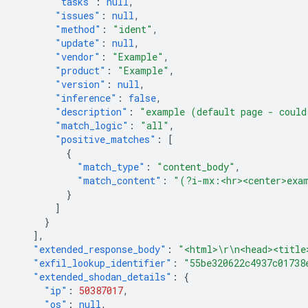
"tasks"
:
null
,
"issues"
:
null
,
"method"
:
"ident"
,
"update"
:
null
,
"vendor"
:
"Example"
,
"product"
:
"Example"
,
"version"
:
null
,
"inference"
:
false
,
"description"
:
"example (default page - could
"match_logic"
:
"all"
,
"positive_matches"
:
[
{
"match_type"
:
"content_body"
,
"match_content"
:
"(?i-mx:<hr><center>exa
}
]
}
],
"extended_response_body"
:
"<html>\r\n<head><title
"exfil_lookup_identifier"
:
"55be320622c4937c01738
"extended_shodan_details"
:
{
"ip"
:
50387017
,
"os"
:
null
,