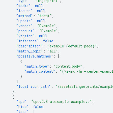
"type"
:
"fingerprint"
,
"tasks"
:
null
,
"issues"
:
null
,
"method"
:
"ident"
,
"update"
:
null
,
"vendor"
:
"Example"
,
"product"
:
"Example"
,
"version"
:
null
,
"inference"
:
false
,
"description"
:
"example (default page)"
,
"match_logic"
:
"all"
,
"positive_matches"
:
[
{
"match_type"
:
"content_body"
,
"match_content"
:
"(?i-mx:<hr><center>examp
}
],
"local_icon_path"
:
"/assets/fingerprints/exampl
},
{
"cpe"
:
"cpe:2.3:a:example:example::"
,
"hide"
:
false
,
"tags"
:
[