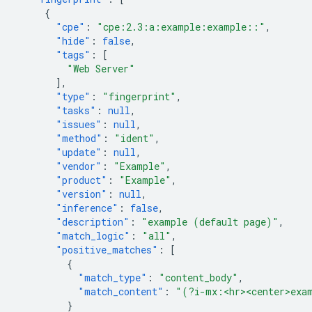
{
"cpe"
:
"cpe:2.3:a:example:example::"
,
"hide"
:
false
,
"tags"
:
[
"Web Server"
],
"type"
:
"fingerprint"
,
"tasks"
:
null
,
"issues"
:
null
,
"method"
:
"ident"
,
"update"
:
null
,
"vendor"
:
"Example"
,
"product"
:
"Example"
,
"version"
:
null
,
"inference"
:
false
,
"description"
:
"example (default page)"
,
"match_logic"
:
"all"
,
"positive_matches"
:
[
{
"match_type"
:
"content_body"
,
"match_content"
:
"(?i-mx:<hr><center>exa
}