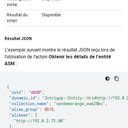
sortie
Résultat du
Disponible
script
Résultat JSON
L'exemple suivant montre le résultat JSON reçu lors de
l'utilisation de l'action
Obtenir les détails de l'entité
ASM
:
{
"uuid"
:
"
UUID
"
,
"dynamic_id"
:
"Intrigue::Entity::Uri#http://192.0.
"collection_name"
:
"cpndemorange_oum28bu"
,
"alias_group"
:
8515
,
"aliases"
:
[
"http://192.0.2.73:80"
],