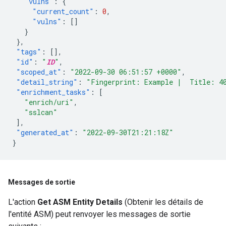
"vulns"
:
{
"current_count"
:
0
,
"vulns"
:
[]
}
},
"tags"
:
[],
"id"
:
"
ID
"
,
"scoped_at"
:
"2022-09-30 06:51:57 +0000"
,
"detail_string"
:
"Fingerprint: Example |  Title: 4
"enrichment_tasks"
:
[
"enrich/uri"
,
"sslcan"
],
"generated_at"
:
"2022-09-30T21:21:18Z"
}
Messages de sortie
L'action
Get ASM Entity Details
(Obtenir les détails de
l'entité ASM) peut renvoyer les messages de sortie