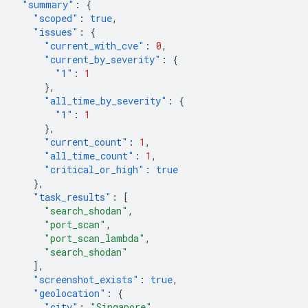
"summary"
:
{
"scoped"
:
true
,
"issues"
:
{
"current_with_cve"
:
0
,
"current_by_severity"
:
{
"1"
:
1
},
"all_time_by_severity"
:
{
"1"
:
1
},
"current_count"
:
1
,
"all_time_count"
:
1
,
"critical_or_high"
:
true
},
"task_results"
:
[
"search_shodan"
,
"port_scan"
,
"port_scan_lambda"
,
"search_shodan"
],
"screenshot_exists"
:
true
,
"geolocation"
:
{
"city"
:
"Singapore"
,