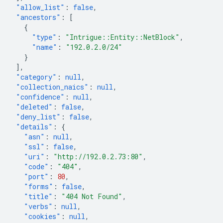
"allow_list"
:
false
,
"ancestors"
:
[
{
"type"
:
"Intrigue::Entity::NetBlock"
,
"name"
:
"192.0.2.0/24"
}
],
"category"
:
null
,
"collection_naics"
:
null
,
"confidence"
:
null
,
"deleted"
:
false
,
"deny_list"
:
false
,
"details"
:
{
"asn"
:
null
,
"ssl"
:
false
,
"uri"
:
"http://192.0.2.73:80"
,
"code"
:
"404"
,
"port"
:
80
,
"forms"
:
false
,
"title"
:
"404 Not Found"
,
"verbs"
:
null
,
"cookies"
:
null
,