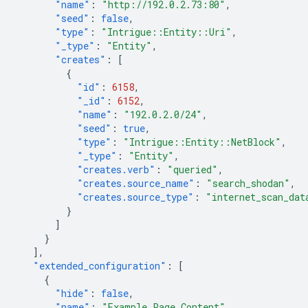
"name"
:
"http://192.0.2.73:80"
,
"seed"
:
false
,
"type"
:
"Intrigue::Entity::Uri"
,
"_type"
:
"Entity"
,
"creates"
:
[
{
"id"
:
6158
,
"_id"
:
6152
,
"name"
:
"192.0.2.0/24"
,
"seed"
:
true
,
"type"
:
"Intrigue::Entity::NetBlock"
,
"_type"
:
"Entity"
,
"creates.verb"
:
"queried"
,
"creates.source_name"
:
"search_shodan"
,
"creates.source_type"
:
"internet_scan_dat
}
]
}
],
"extended_configuration"
:
[
{
"hide"
:
false
,
"name"
:
"Example Page Content"
,