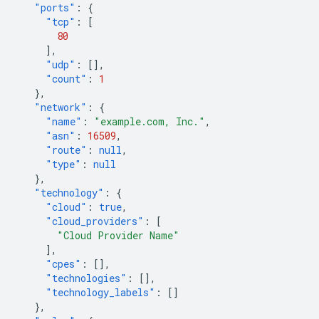
"ports"
:
{
"tcp"
:
[
80
],
"udp"
:
[],
"count"
:
1
},
"network"
:
{
"name"
:
"example.com, Inc."
,
"asn"
:
16509
,
"route"
:
null
,
"type"
:
null
},
"technology"
:
{
"cloud"
:
true
,
"cloud_providers"
:
[
"Cloud Provider Name"
],
"cpes"
:
[],
"technologies"
:
[],
"technology_labels"
:
[]
},