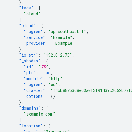
},
"tags"
:
[
"cloud"
],
"cloud"
:
{
"region"
:
"ap-southeast-1"
,
"service"
:
"Example"
,
"provider"
:
"Example"
},
"ip_str"
:
"192.0.2.73"
,
"_shodan"
:
{
"id"
:
"
ID
"
,
"ptr"
:
true
,
"module"
:
"http"
,
"region"
:
"eu"
,
"crawler"
:
"f4bb88763d8ed3a0f3f91439c2c62b77f
"options"
:
{}
},
"domains"
:
[
"example.com"
],
"location"
:
{
"city"
:
"Singapore"
,