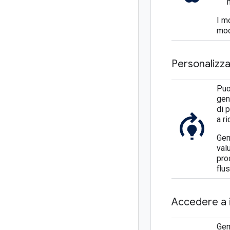
I m
mod
Personalizza
Puo
gen
di 
a r
Gem
val
pro
flu
Accedere a 
Gem