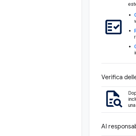
est
Verifica dell
Dop
inc
una
AI responsab