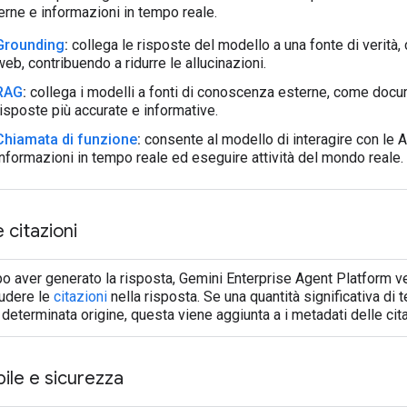
erne e informazioni in tempo reale.
Grounding
:
collega le risposte del modello a una fonte di verità, c
web, contribuendo a ridurre le allucinazioni.
RAG
:
collega i modelli a fonti di conoscenza esterne, come docu
risposte più accurate e informative.
Chiamata di funzione
:
consente al modello di interagire con le 
informazioni in tempo reale ed eseguire attività del mondo reale.
e citazioni
o aver generato la risposta, Gemini Enterprise Agent Platform ve
ludere le
citazioni
nella risposta. Se una quantità significativa di 
 determinata origine, questa viene aggiunta a i metadati delle cita
ile e sicurezza