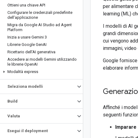
Ottieni una chiave API
per alimentare c
Configurare le credenziali predefinite
learning (ML) ch
dell'applicazione
Migra da Google AI Studio ad Agent
I modelli di AI 
Platform
grandi dimension
Inizia a usare Gemini 3
cui vengono adde
Librerie Google Gen
AI
immagini, video 
Ricettario dell'AI generativa
Accedere ai modelli Gemini utilizzando
Google fornisce
le librerie Open
AI
elaborare informa
Modalità express
Seleziona modelli
Generazio
Build
Affinché i model
seguenti funzion
Valuta
Imparare 
Esegui il deployment