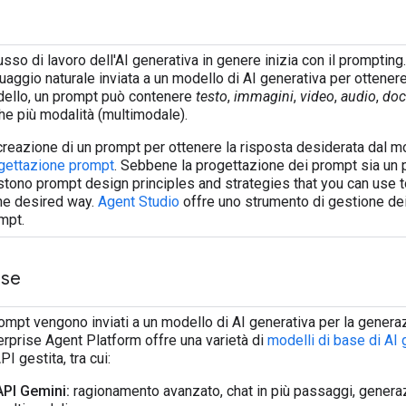
flusso di lavoro dell'AI generativa in genere inizia con il prompting
guaggio naturale inviata a un modello di AI generativa per ottener
ello, un prompt può contenere
testo
,
immagini
,
video
,
audio
,
doc
he più modalità (multimodale).
creazione di un prompt per ottenere la risposta desiderata dal m
gettazione prompt
. Sebbene la progettazione dei prompt sia un pr
stono prompt design principles and strategies that you can use 
the desired way.
Agent Studio
offre uno strumento di gestione dei 
mpt.
ase
rompt vengono inviati a un modello di AI generativa per la genera
erprise Agent Platform offre una varietà di
modelli di base di AI 
PI gestita, tra cui:
API Gemini:
ragionamento avanzato, chat in più passaggi, genera