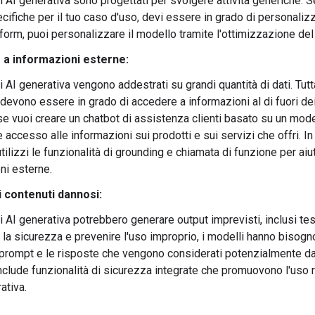
di AI generativa sono progettati per svolgere attività generiche.
pecifiche per il tuo caso d'uso, devi essere in grado di personaliz
form, puoi personalizzare il modello tramite l'ottimizzazione del
a informazioni esterne:
i AI generativa vengono addestrati su grandi quantità di dati. Tutt
i, devono essere in grado di accedere a informazioni al di fuori d
e vuoi creare un chatbot di assistenza clienti basato su un model
 accesso alle informazioni sui prodotti e sui servizi che offri. I
utilizzi le funzionalità di grounding e chiamata di funzione per ai
ni esterne.
i contenuti dannosi:
i AI generativa potrebbero generare output imprevisti, inclusi test
la sicurezza e prevenire l'uso improprio, i modelli hanno bisogno 
 prompt e le risposte che vengono considerati potenzialmente d
nclude funzionalità di sicurezza integrate che promuovono l'uso 
ativa.