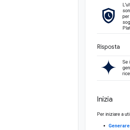
L'u
son
per
sog
Pla
Risposta
Se i
gen
ric
Inizia
Per iniziare a u
Generare 