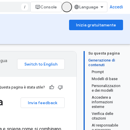
/
Console
Accedi
Inizia gratuitamente
Su questa pagina
Generazione di
ingua
contenuti
Prompt
Modelli di base
Personalizzazion
Questa pagina è stata utile?
e dei modelli
a
Accedere a
informazioni
Invia feedback
esterne
Verifica delle
citazioni
AI responsabile
tiva e spiega come si combinano
e sicurezza