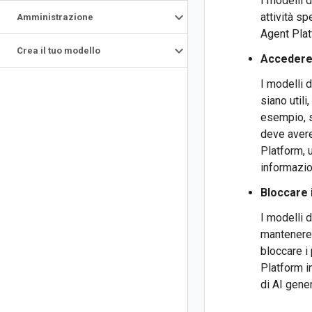
I modelli 
attività s
Amministrazione
Agent Plat
Crea il tuo modello
Accedere 
I modelli d
siano util
esempio, s
deve avere
Platform, 
informazio
Bloccare 
I modelli d
mantenere 
bloccare i
Platform i
di AI gener