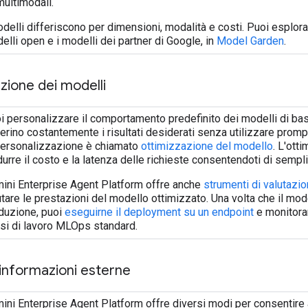
multimodali.
odelli differiscono per dimensioni, modalità e costi. Puoi esplora
elli open e i modelli dei partner di Google, in
Model Garden
.
zione dei modelli
i personalizzare il comportamento predefinito dei modelli di ba
erino costantemente i risultati desiderati senza utilizzare pro
personalizzazione è chiamato
ottimizzazione del modello
. L'ott
idurre il costo e la latenza delle richieste consentendoti di sempli
ini Enterprise Agent Platform offre anche
strumenti di valutazi
utare le prestazioni del modello ottimizzato. Una volta che il mod
duzione, puoi
eseguirne il deployment su un endpoint
e monitora
ssi di lavoro MLOps standard.
informazioni esterne
ini Enterprise Agent Platform offre diversi modi per consentire