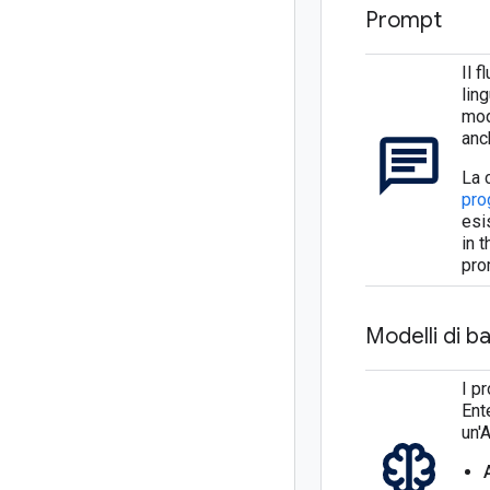
Prompt
Il 
lin
mod
anc
La 
pro
esi
in 
pro
Modelli di b
I p
Ent
un'A