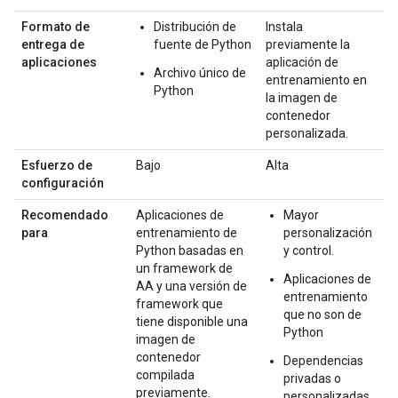
Formato de
Distribución de
Instala
entrega de
fuente de Python
previamente la
aplicaciones
aplicación de
Archivo único de
entrenamiento en
Python
la imagen de
contenedor
personalizada.
Esfuerzo de
Bajo
Alta
configuración
Recomendado
Aplicaciones de
Mayor
para
entrenamiento de
personalización
Python basadas en
y control.
un framework de
Aplicaciones de
AA y una versión de
entrenamiento
framework que
que no son de
tiene disponible una
Python
imagen de
contenedor
Dependencias
compilada
privadas o
previamente.
personalizadas.