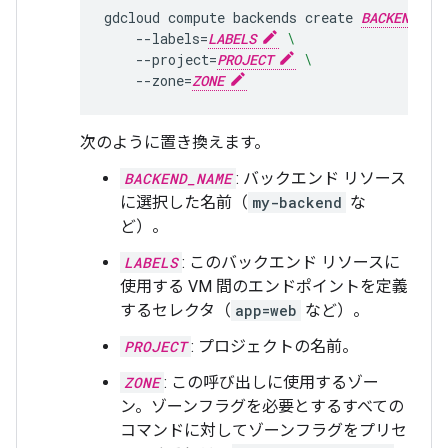
gdcloud
compute
backends
create
BACKEND_NA
--labels
=
LABELS
\
--project
=
PROJECT
\
--zone
=
ZONE
次のように置き換えます。
BACKEND_NAME
: バックエンド リソース
に選択した名前（
my-backend
な
ど）。
LABELS
: このバックエンド リソースに
使用する VM 間のエンドポイントを定義
するセレクタ（
app=web
など）。
PROJECT
: プロジェクトの名前。
ZONE
: この呼び出しに使用するゾー
ン。ゾーンフラグを必要とするすべての
コマンドに対してゾーンフラグをプリセ