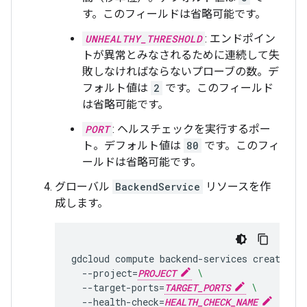
す。このフィールドは省略可能です。
UNHEALTHY_THRESHOLD
: エンドポイン
トが異常とみなされるために連続して失
敗しなければならないプローブの数。デ
フォルト値は
2
です。このフィールド
は省略可能です。
PORT
: ヘルスチェックを実行するポー
ト。デフォルト値は
80
です。このフィ
ールドは省略可能です。
グローバル
BackendService
リソースを作
成します。
gdcloud
compute
backend-services
create
BA
--project
=
PROJECT
\
--target-ports
=
TARGET_PORTS
\
--health-check
=
HEALTH_CHECK_NAME
\