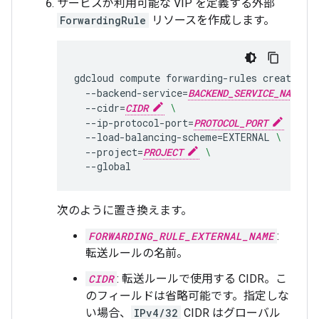
サービスが利用可能な VIP を定義する外部
ForwardingRule
リソースを作成します。
gdcloud
compute
forwarding-rules
create
FO
--backend-service
=
BACKEND_SERVICE_NAME
--cidr
=
CIDR
\
--ip-protocol-port
=
PROTOCOL_PORT
\
--load-balancing-scheme
=
EXTERNAL
\
--project
=
PROJECT
\
次のように置き換えます。
FORWARDING_RULE_EXTERNAL_NAME
:
転送ルールの名前。
CIDR
: 転送ルールで使用する CIDR。こ
のフィールドは省略可能です。指定しな
い場合、
IPv4/32
CIDR はグローバル