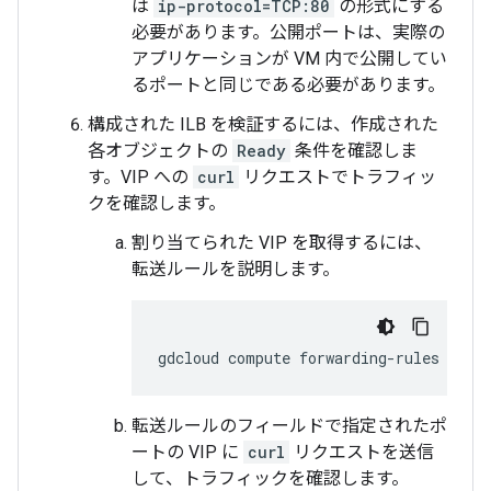
は
ip-protocol=TCP:80
の形式にする
必要があります。公開ポートは、実際の
アプリケーションが VM 内で公開してい
るポートと同じである必要があります。
構成された ILB を検証するには、作成された
各オブジェクトの
Ready
条件を確認しま
す。VIP への
curl
リクエストでトラフィッ
クを確認します。
割り当てられた VIP を取得するには、
転送ルールを説明します。
gdcloud
compute
forwarding-rules
desc
転送ルールのフィールドで指定されたポ
ートの VIP に
curl
リクエストを送信
して、トラフィックを確認します。