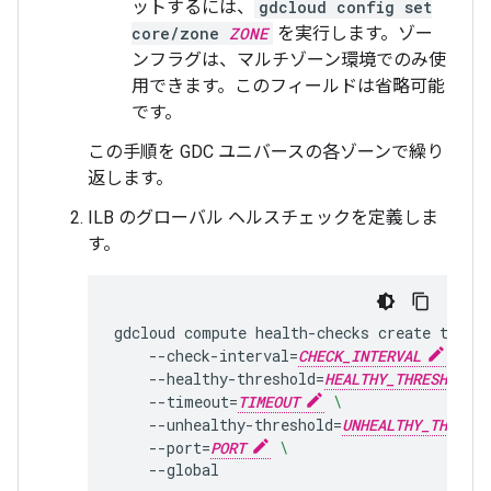
ットするには、
gdcloud config set
core/zone
ZONE
を実行します。ゾー
ンフラグは、マルチゾーン環境でのみ使
用できます。このフィールドは省略可能
です。
この手順を GDC ユニバースの各ゾーンで繰り
返します。
ILB のグローバル ヘルスチェックを定義しま
す。
gdcloud
compute
health-checks
create
tcp
H
--check-interval
=
CHECK_INTERVAL
\
--healthy-threshold
=
HEALTHY_THRESHOLD
--timeout
=
TIMEOUT
\
--unhealthy-threshold
=
UNHEALTHY_THRESHO
--port
=
PORT
\