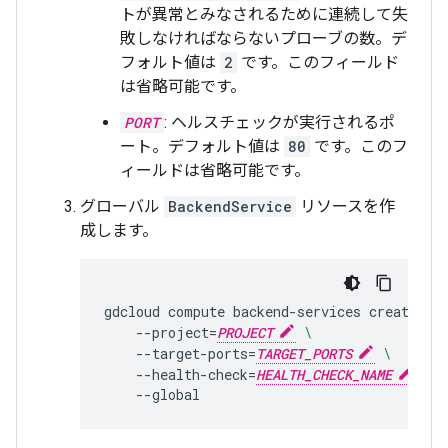
トが異常とみなされるために連続して失
敗しなければならないプローブの数。デ
フォルト値は
2
です。このフィールド
は省略可能です。
PORT
: ヘルスチェックが実行されるポ
ート。デフォルト値は
80
です。このフ
ィールドは省略可能です。
グローバル
BackendService
リソースを作
成します。
gdcloud
compute
backend-services
create
BA
--project
=
PROJECT
\
--target-ports
=
TARGET_PORTS
\
--health-check
=
HEALTH_CHECK_NAME
\