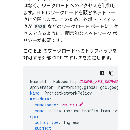
はなく、ワークロードへのアクセスを制御し
ます。ELB はワークロードを顧客ネットワー
クに公開します。このため、外部トラフィッ
クが
8080
などのワークロード ポートにアク
セスできるように、明示的なネットワーク ポ
リシーが必要です。
この ELB のワークロードへのトラフィックを
許可する外部 CIDR アドレスを指定します。
kubectl --kubeconfig 
GLOBAL_API_SERVER
 a
apiVersion
:
networking.global.gdc.goog/v1
kind
:
ProjectNetworkPolicy
metadata
:
namespace
:
PROJECT
name
:
allow-inbound-traffic-from-externa
spec
:
policyType
:
Ingress
subject
: