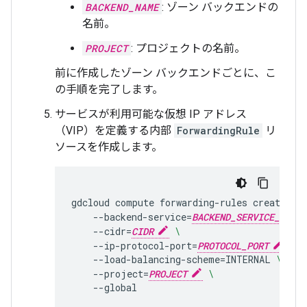
BACKEND_NAME
: ゾーン バックエンドの
名前。
PROJECT
: プロジェクトの名前。
前に作成したゾーン バックエンドごとに、こ
の手順を完了します。
サービスが利用可能な仮想 IP アドレス
（VIP）を定義する内部
ForwardingRule
リ
ソースを作成します。
gdcloud
compute
forwarding-rules
create
FO
--backend-service
=
BACKEND_SERVICE_NAME
--cidr
=
CIDR
\
--ip-protocol-port
=
PROTOCOL_PORT
\
--load-balancing-scheme
=
INTERNAL
\
--project
=
PROJECT
\