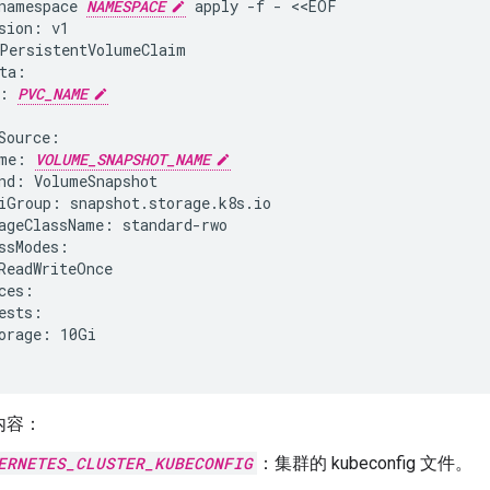
namespace
NAMESPACE
apply
-f
-
<<EOF

sion:
v1

PersistentVolumeClaim

:
PVC_NAME
me:
VOLUME_SNAPSHOT_NAME
nd:
iGroup:
ageClassName:
ReadWriteOnce

orage:
10Gi

内容：
ERNETES_CLUSTER_KUBECONFIG
：集群的 kubeconfig 文件。