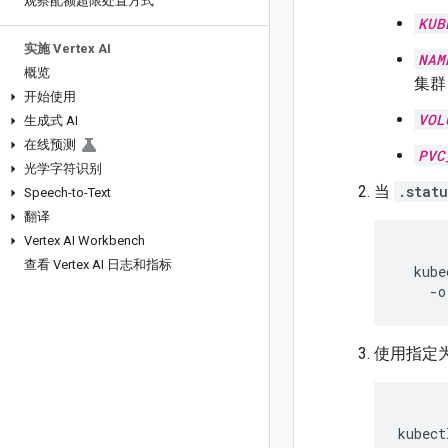
观察配额超限处置方式
KUB
实施 Vertex AI
NAM
概览
集群
开始使用
VOL
生成式 AI
在线预测
PVC
光学字符识别
当
.stat
Speech-to-Text
翻译
Vertex AI Workbench
查看 Vertex AI 日志和指标
kube
-o
使用指定为
kubect