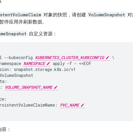
istentVolumeClaim
对象的快照，请创建
VolumeSnapshot
对
暂停应用并刷新数据。
umeSnapshot
自定义资源：
l
--kubeconfig
KUBERNETES_CLUSTER_KUBECONFIG
\
namespace
NAMESPACE
apply
-f
-
<<EOF

sion:
snapshot.storage.k8s.io/v1

VolumeSnapshot

:
VOLUME_SNAPSHOT_NAME
rsistentVolumeClaimName:
PVC_NAME
内容：