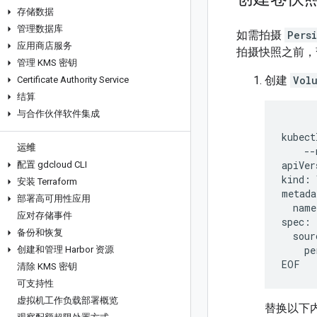
存储数据
管理数据库
如需拍摄
Pers
应用商店服务
拍摄快照之前，
管理 KMS 密钥
创建
Vol
Certificate Authority Service
结算
与合作伙伴软件集成
kubect
运维
--
apiVer
配置 gdcloud CLI
kind:
安装 Terraform
部署高可用性应用
name
应对存储事件
备份和恢复
pe
创建和管理 Harbor 资源
清除 KMS 密钥
可支持性
虚拟机工作负载部署概览
替换以下