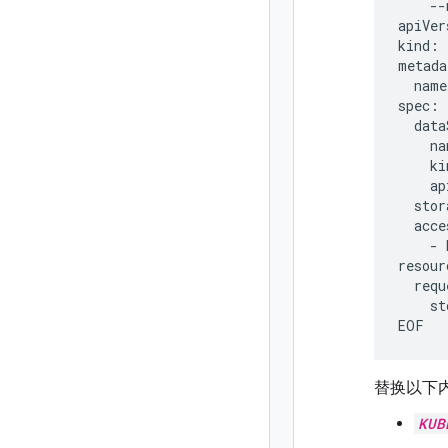
--
apiVer
kind:
name
na
ki
ap
stor
-
st
替换以下
KUB