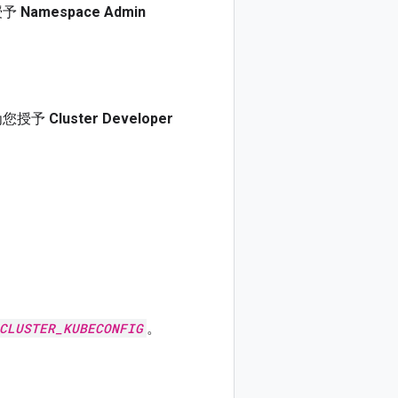
授予
Namespace Admin
为您授予
Cluster Developer
CLUSTER_KUBECONFIG
。