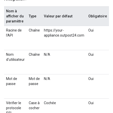
Nom à
afficher du
Type
Valeur par défaut
Obligatoire
D
paramètre
Racine de
Chaîne
https://your-
Oui
R
l'API
appliance.outpost24.com
l
l
O
Nom
Chaîne
N/A
Oui
d'utilisateur
d
d
O
Mot de
Mot de
N/A
Oui
M
passe
passe
p
O
Vérifier le
Case à
Cochée
Oui
S
protocole
cocher
o