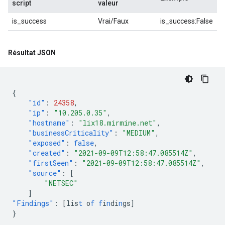
script
valeur
is_success
Vrai/Faux
is_success:False
Résultat JSON
{
"id"
:
24358
,
"ip"
:
"10.205.0.35"
,
"hostname"
:
"lix18.mirmine.net"
,
"businessCriticality"
:
"MEDIUM"
,
"exposed"
:
false
,
"created"
:
"2021-09-09T12:58:47.085514Z"
,
"firstSeen"
:
"2021-09-09T12:58:47.085514Z"
,
"source"
:
[
"NETSEC"
]
"Findings"
:
[
lis
t
o
f
f
i
n
di
n
gs
]
}