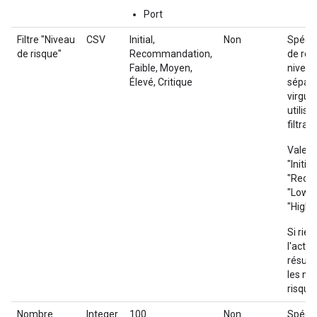
Port
Filtre "Niveau
CSV
Initial,
Non
Spécif
de risque"
Recommandation,
de rés
Faible, Moyen,
niveau
Élevé, Critique
séparé
virgule
utilisé
filtrag
Valeur
"Initial"
"Reco
"Low",
"High", 
Si rien
l'actio
résult
les ni
risque.
Nombre
Integer
100
Non
Spécif