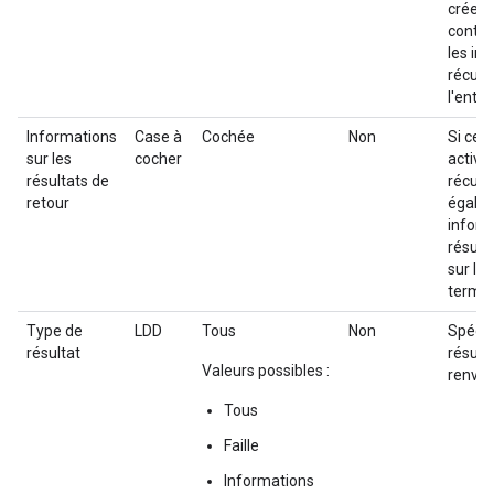
crée u
conten
les in
récupé
l'entité
Informations
Case à
Cochée
Non
Si cett
sur les
cocher
activée
résultats de
récup
retour
égale
inform
résult
sur le 
termin
Type de
LDD
Tous
Non
Spécif
résultat
résult
Valeurs possibles :
renvoy
Tous
Faille
Informations