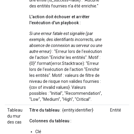
une entité (is_success=false) :
"Aucune
des entités fournies n'a été enrichie."
L'action doit échouer et arrêter
l'exécution d'un playbook :
Si une erreur fatale est signalée (par
exemple, des identifiants incorrects, une
absence de connexion au serveur ou une
autre erreur)
: "Erreur lors de l'exécution
de l'action "Enrichir les entités". Motif :
{0}''.format(error.Stacktrace): "Erreur
lors de l'exécution de l'action "Enrichir
les entités". Motif : valeurs de filtre de
niveau de risque non valides fournies :
{csv of invalid values}. Valeurs
possibles : "Initial", "Recommendation",
"Low", "Medium", "High", "Critical".
Tableau
Titre du tableau
: {entity.identifier}
Entité
du mur
Colonnes du tableau :
des cas
Clé