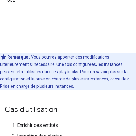
SSL
a
v
l
S
c
a
O
e
Remarque
:
Vous pourrez apporter des modifications
ultérieurement si nécessaire. Une fois configurées, les instances
peuvent être utilisées dans les playbooks. Pour en savoir plus sur la
configuration et la prise en charge de plusieurs instances, consultez
Prise en charge de plusieurs instances
.
Cas d'utilisation
Enrichir des entités