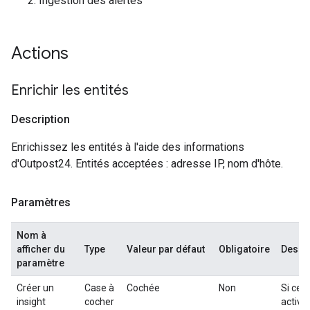
Ingestion des alertes
Actions
Enrichir les entités
Description
Enrichissez les entités à l'aide des informations
d'Outpost24. Entités acceptées : adresse IP, nom d'hôte.
Paramètres
Nom à
afficher du
Type
Valeur par défaut
Obligatoire
Descri
paramètre
Créer un
Case à
Cochée
Non
Si cett
insight
cocher
activée