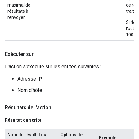
maximal de
de rés
résultats à
traiter
renvoyer
Si rien
l'actio
100 ré
Exécuter sur
L'action s'exécute sur les entités suivantes :
Adresse IP
Nom d'hôte
Résultats de l'action
Résultat du script
Nom du résultat du
Options de
Exemple