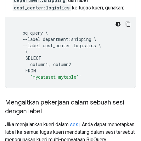
department:shipping
dan label
cost_center:logistics
ke tugas kueri, gunakan:
    bq query \

    --label department:shipping \

    --label cost_center:logistics \

     \

    'SELECT

       column1, column2

     FROM

`mydataset.mytable`
Mengaitkan pekerjaan dalam sebuah sesi
dengan label
Jika menjalankan kueri dalam
sesi
, Anda dapat menetapkan
label ke semua tugas kueri mendatang dalam sesi tersebut
menggunakan kueri multi-pernyataan BigQuery.