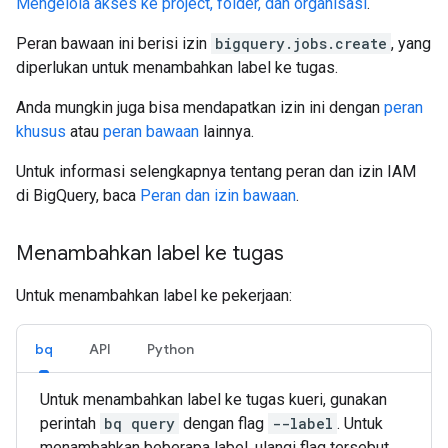
Mengelola akses ke project, folder, dan organisasi
.
Peran bawaan ini berisi izin
bigquery.jobs.create
, yang
diperlukan untuk menambahkan label ke tugas.
Anda mungkin juga bisa mendapatkan izin ini dengan
peran
khusus
atau
peran bawaan
lainnya.
Untuk informasi selengkapnya tentang peran dan izin IAM
di BigQuery, baca
Peran dan izin bawaan
.
Menambahkan label ke tugas
Untuk menambahkan label ke pekerjaan:
bq
API
Python
Untuk menambahkan label ke tugas kueri, gunakan
perintah
bq query
dengan flag
--label
. Untuk
menambahkan beberapa label, ulangi flag tersebut.