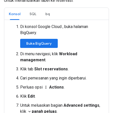
Untuk menambahkan label ke reservasi:
Konsol
SQL
bq
Di konsol Google Cloud , buka halaman
BigQuery.
Buka BigQuery
Di menu navigasi, klik
Workload
management
.
Klik tab
Slot reservations
.
Cari pemesanan yang ingin diperbarui.
Perluas opsi
Actions
.
more_vert
Klik
Edit
.
Untuk meluaskan bagian
Advanced settings
,
klik
panah peluas
.
expand_more