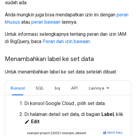
sudah ada.
Anda mungkin juga bisa mendapatkan izin ini dengan
peran
khusus
atau
peran bawaan
lainnya.
Untuk informasi selengkapnya tentang peran dan izin IAM
di BigQuery, baca
Peran dan izin bawaan
.
Menambahkan label ke set data
Untuk menambahkan label ke set data setelah dibuat:
Konsol
SQL
bq
API
Lainnya
Di konsol Google Cloud , pilih set data.
Di halaman detail set data, di bagian
Label
, klik
Edit
.
edit