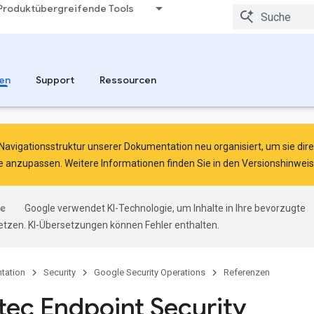
Produktübergreifende Tools
en
Support
Ressourcen
Navigationsstruktur unserer Dokumentation neu organisiert, um sie direk
e anzupassen. Weitere Informationen finden Sie in den
Versionshinwei
Google verwendet KI-Technologie, um Inhalte in Ihre bevorzugte
tzen. KI-Übersetzungen können Fehler enthalten.
tation
Security
Google Security Operations
Referenzen
ec Endpoint Security