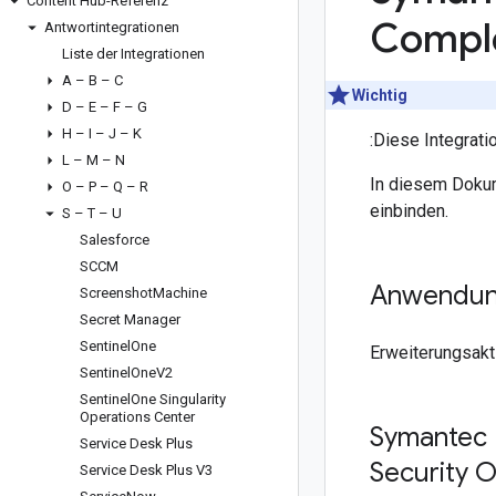
Content Hub-Referenz
Compl
Antwortintegrationen
Liste der Integrationen
A – B – C
Wichtig
D – E – F – G
H – I – J – K
:Diese Integrat
L – M – N
In diesem Dokum
O – P – Q – R
einbinden.
S – T – U
Salesforce
SCCM
Anwendun
Screenshot
Machine
Secret Manager
Sentinel
One
Erweiterungsakt
Sentinel
One
V2
Sentinel
One Singularity
Operations Center
Symantec 
Service Desk Plus
Security O
Service Desk Plus V3