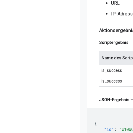
URL
IP-Adress
Aktionsergebni
Scriptergebnis
Name des Scrip
is_success
is_success
JSON-Ergebnis –
{
"id"
:
"x10b