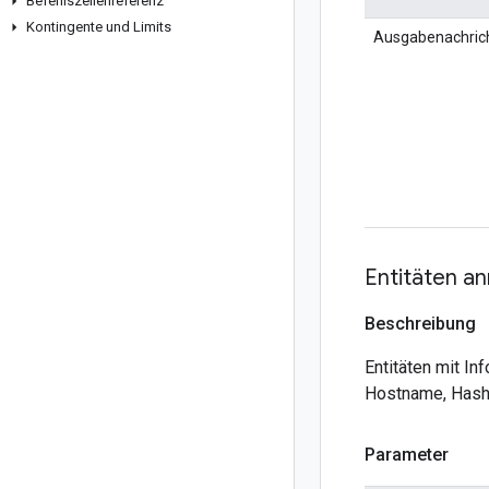
Befehlszeilenreferenz
Kontingente und Limits
Ausgabenachric
Entitäten an
Beschreibung
Entitäten mit In
Hostname, Hash,
Parameter