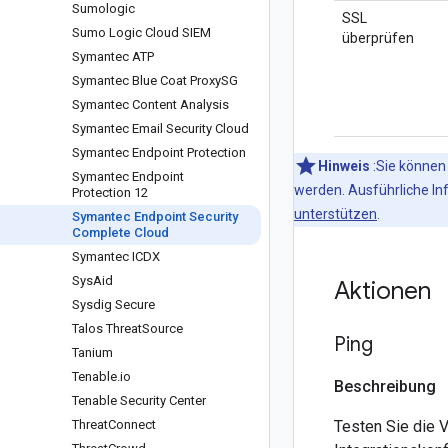
Sumologic
SSL
Sumo Logic Cloud SIEM
überprüfen
Symantec ATP
Symantec Blue Coat Proxy
SG
Symantec Content Analysis
Symantec Email Security Cloud
Symantec Endpoint Protection
Hinweis
:Sie können
Symantec Endpoint
werden. Ausführliche In
Protection 12
unterstützen
.
Symantec Endpoint Security
Complete Cloud
Symantec ICDX
Sys
Aid
Aktionen
Sysdig Secure
Talos Threat
Source
Ping
Tanium
Tenable
.
io
Beschreibung
Tenable Security Center
Threat
Connect
Testen Sie die 