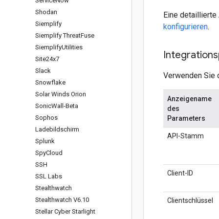
Service
Now
Shodan
Eine detailliert
Siemplify
konfigurieren
.
Siemplify Threat
Fuse
Siemplify
Utilities
Integration
Site24x7
Slack
Verwenden Sie d
Snowflake
Solar Winds Orion
Anzeigename
Sonic
Wall-Beta
des
Sophos
Parameters
Ladebildschirm
API-Stamm
Splunk
Spy
Cloud
SSH
Client-ID
SSL Labs
Stealthwatch
Stealthwatch V6
.
10
Clientschlüssel
Stellar Cyber Starlight