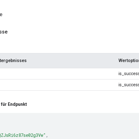
e
sse
tergebnisses
Wertoptio
is_succes
is_succes
 für Endpunkt
QZJsRi6z87se02g3Vw"
,