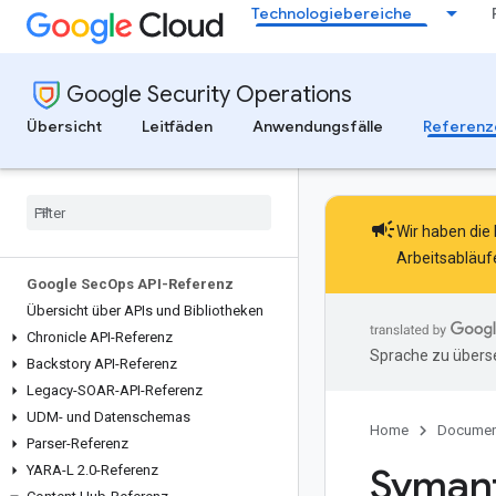
Technologiebereiche
Google Security Operations
Übersicht
Leitfäden
Anwendungsfälle
Referenz
campaign
Wir haben die 
Arbeitsabläuf
Google Sec
Ops API-Referenz
Übersicht über APIs und Bibliotheken
Chronicle API-Referenz
Sprache zu überse
Backstory API-Referenz
Legacy-SOAR-API-Referenz
UDM- und Datenschemas
Home
Documen
Parser-Referenz
Symant
YARA-L 2
.
0-Referenz