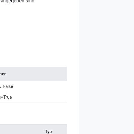
“ angegeben sind.
nen
s=False
s=True
Typ