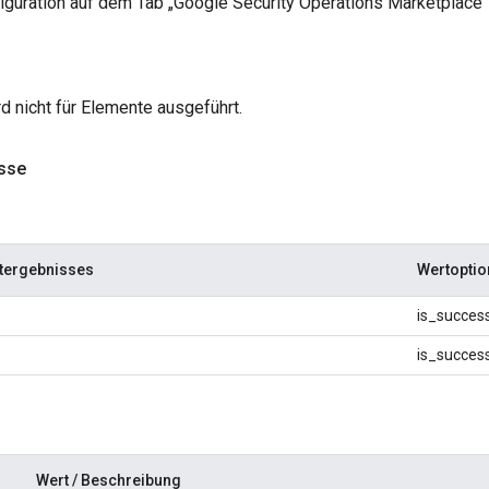
figuration auf dem Tab „Google Security Operations Marketplace
d nicht für Elemente ausgeführt.
sse
tergebnisses
Wertoptio
is_succes
is_succes
Wert / Beschreibung