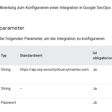
e Anleitung zum Konfigurieren einer Integration in Google SecOps
sparameter
ie folgenden Parameter, um die Integration zu konfigurieren:
Ist
Typ
Standardwert
obligatoris
String
https://api.sep.securitycloud.symantec.com
Ja
String
–
Ja
Passwort
Ja