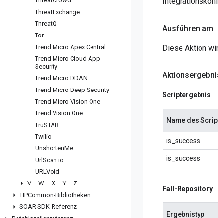
Threat
Crowd
Integrationskon
Threat
Exchange
Threat
Q
Ausführen am
Tor
Trend Micro Apex Central
Diese Aktion wir
Trend Micro Cloud App
Security
Aktionsergebni
Trend Micro DDAN
Trend Micro Deep Security
Scriptergebnis
Trend Micro Vision One
Trend Vision One
Name des Scrip
Tru
STAR
Twilio
is_success
Unshorten
Me
is_success
Url
Scan
.
io
URLVoid
V – W – X – Y – Z
Fall-Repository
TIPCommon-Bibliotheken
SOAR SDK-Referenz
Ergebnistyp