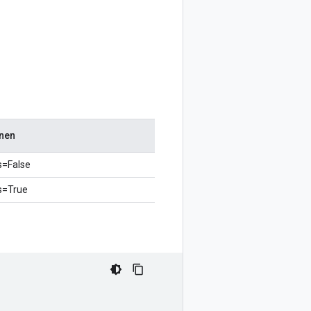
nen
s=False
s=True