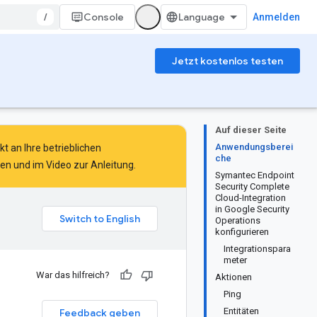
/
Console
Anmelden
Jetzt kostenlos testen
Auf dieser Seite
Anwendungsberei
t an Ihre betrieblichen
che
sen
und im
Video zur Anleitung
.
Symantec Endpoint
Security Complete
Cloud-Integration
in Google Security
Operations
konfigurieren
Integrationspara
meter
War das hilfreich?
Aktionen
Ping
Entitäten
Feedback geben