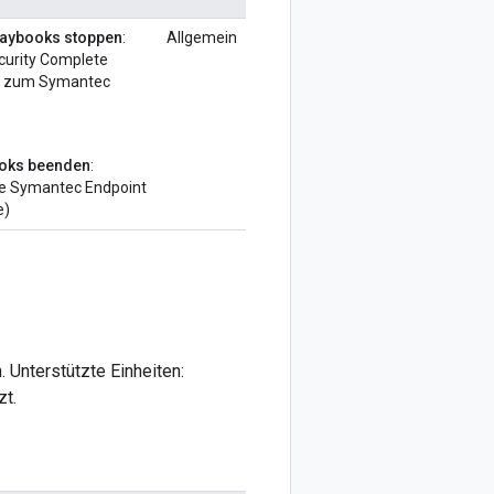
Playbooks stoppen
:
Allgemein
curity Complete
ng zum Symantec
books beenden
:
the Symantec Endpoint
e)
 Unterstützte Einheiten:
t.