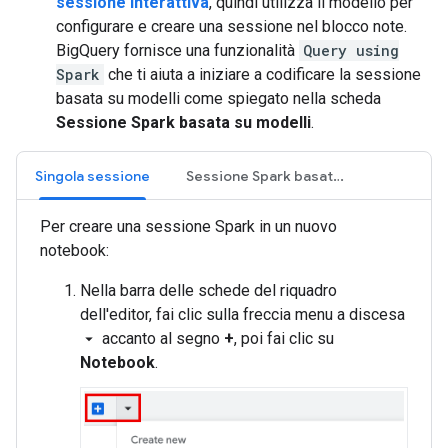
sessione interattiva
, quindi utilizza il modello per
configurare e creare una sessione nel blocco note.
BigQuery fornisce una funzionalità
Query using
Spark
che ti aiuta a iniziare a codificare la sessione
basata su modelli come spiegato nella scheda
Sessione Spark basata su modelli
.
Singola sessione
Sessione Spark basata su un modello
Per creare una sessione Spark in un nuovo
notebook:
Nella barra delle schede del riquadro
dell'editor, fai clic sulla freccia menu a discesa
accanto al segno
+
, poi fai clic su
arrow_drop_down
Notebook
.