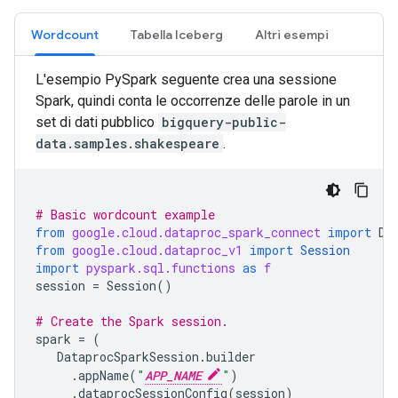
Wordcount
Tabella Iceberg
Altri esempi
L'esempio PySpark seguente crea una sessione
Spark, quindi conta le occorrenze delle parole in un
set di dati pubblico
bigquery-public-
data.samples.shakespeare
.
# Basic wordcount example
from
google.cloud.dataproc_spark_connect
import
Da
from
google.cloud.dataproc_v1
import
Session
import
pyspark.sql.functions
as
f
session
=
Session
()
# Create the Spark session.
spark
=
(
DataprocSparkSession
.
builder
.
appName
(
"
APP_NAME
"
)
.
dataprocSessionConfig
(
session
)