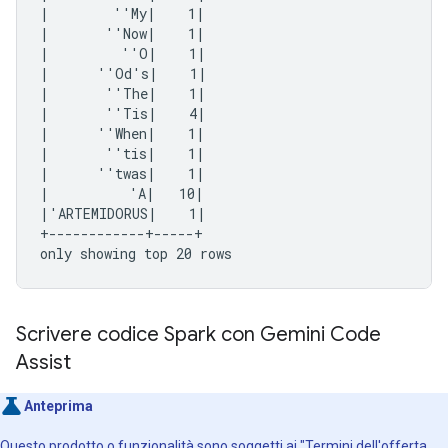
|        ''My|    1|

|       ''Now|    1|

|         ''O|    1|

|      ''Od's|    1|

|       ''The|    1|

|       ''Tis|    4|

|      ''When|    1|

|       ''tis|    1|

|      ''twas|    1|

|          'A|   10|

|'ARTEMIDORUS|    1|

+------------+-----+

Scrivere codice Spark con Gemini Code
Assist
Anteprima
Questo prodotto o funzionalità sono soggetti ai "Termini dell'offerta