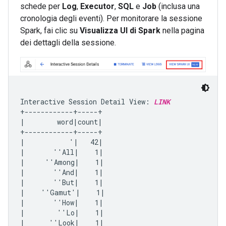
schede per
Log
,
Executor
,
SQL
e
Job
(inclusa una
cronologia degli eventi). Per monitorare la sessione
Spark, fai clic su
Visualizza UI di Spark
nella pagina
dei dettagli della sessione.
Interactive Session Detail View: 
LINK
+------------+-----+

|        word|count|

+------------+-----+

|           '|   42|

|       ''All|    1|

|     ''Among|    1|

|       ''And|    1|

|       ''But|    1|

|    ''Gamut'|    1|

|       ''How|    1|

|        ''Lo|    1|

|      ''Look|    1|
