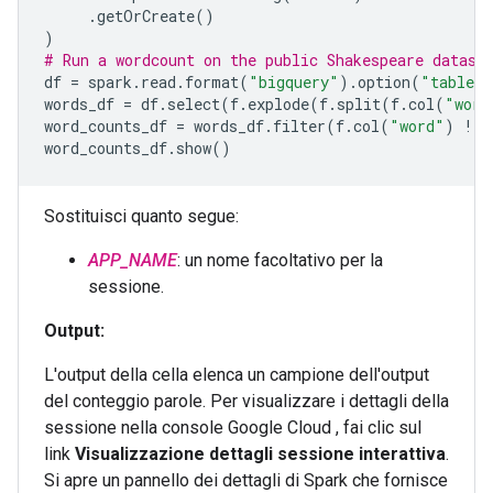
.
getOrCreate
()
)
# Run a wordcount on the public Shakespeare datase
df
=
spark
.
read
.
format
(
"bigquery"
)
.
option
(
"table"
,
words_df
=
df
.
select
(
f
.
explode
(
f
.
split
(
f
.
col
(
"word
word_counts_df
=
words_df
.
filter
(
f
.
col
(
"word"
)
!=
word_counts_df
.
show
()
Sostituisci quanto segue:
APP_NAME
: un nome facoltativo per la
sessione.
Output:
L'output della cella elenca un campione dell'output
del conteggio parole. Per visualizzare i dettagli della
sessione nella console Google Cloud , fai clic sul
link
Visualizzazione dettagli sessione interattiva
.
Si apre un pannello dei dettagli di Spark che fornisce