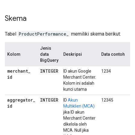
Skema
Tabel
ProductPerformance_
memiliki skema berikut:
Jenis
Kolom
data
Deskripsi
Data contoh
BigQuery
merchant
_
INTEGER
ID akun Google
1234
id
Merchant Center.
Kolom ini adalah
kunci utama
aggregator
_
INTEGER
ID
Akun
12345
id
Multiklien (MCA)
jika ID akun
Merchant Center
dikelola oleh
MCA. Null jika