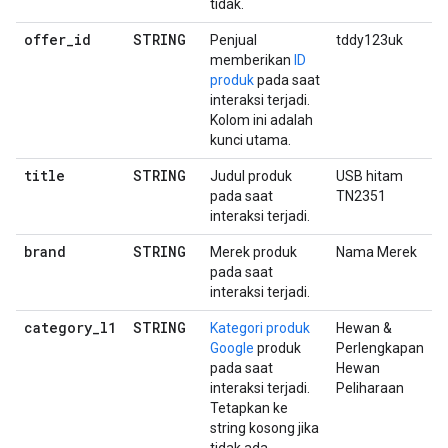
tidak.
offer
_
id
STRING
Penjual
tddy123uk
memberikan
ID
produk
pada saat
interaksi terjadi.
Kolom ini adalah
kunci utama.
title
STRING
Judul produk
USB hitam
pada saat
TN2351
interaksi terjadi.
brand
STRING
Merek produk
Nama Merek
pada saat
interaksi terjadi.
category
_
l1
STRING
Kategori produk
Hewan &
Google
produk
Perlengkapan
pada saat
Hewan
interaksi terjadi.
Peliharaan
Tetapkan ke
string kosong jika