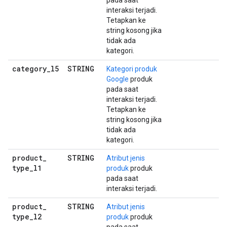
pada saat
interaksi terjadi.
Tetapkan ke
string kosong jika
tidak ada
kategori.
category
_
l5
STRING
Kategori produk
Google
produk
pada saat
interaksi terjadi.
Tetapkan ke
string kosong jika
tidak ada
kategori.
product
_
STRING
Atribut jenis
type
_
l1
produk
produk
pada saat
interaksi terjadi.
product
_
STRING
Atribut jenis
type
_
l2
produk
produk