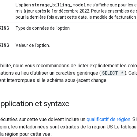
storage_billing_model
L'option
ne s'affiche que pour les
mis à jour après le 1er décembre 2022. Pour les ensembles de d
pour la dernière fois avant cette date, le modèle de facturatio
RING
Type de données de l'option.
RING
Valeur de l'option.
abilité, nous vous recommandons de lister explicitement les co
tions au lieu d'utiliser un caractère générique (
SELECT *
). Ce
ent interrompues si le schéma sous-jacent change.
plication et syntaxe
écutées sur cette vue doivent inclure un
qualificatif de région
. S
région, les métadonnées sont extraites de la région US Le tablea
la région pour cette vue :