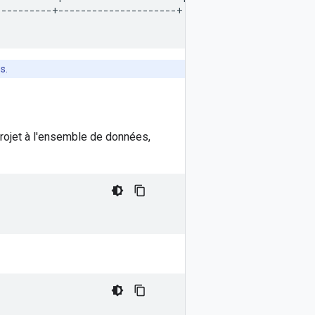
---------+---------------------+

s.
 projet à l'ensemble de données,