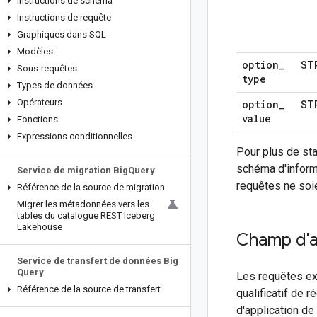
Instructions de schéma
Instructions de requête
Graphiques dans SQL
Modèles
option
_
ST
Sous-requêtes
type
Types de données
Opérateurs
option
_
ST
value
Fonctions
Expressions conditionnelles
Pour plus de st
schéma d'informa
Service de migration Big
Query
requêtes ne soi
Référence de la source de migration
Migrer les métadonnées vers les
tables du catalogue REST Iceberg
Lakehouse
Champ d'ap
Service de transfert de données Big
Query
Les requêtes ex
Référence de la source de transfert
qualificatif de 
d'application de 