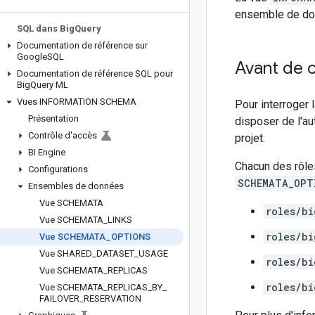
ensemble de don
SQL dans Big
Query
Documentation de référence sur
Google
SQL
Avant de
Documentation de référence SQL pour
Big
Query ML
Vues INFORMATION SCHEMA
Pour interroger 
Présentation
disposer de l'a
Contrôle d'accès
projet.
BI Engine
Chacun des rôles
Configurations
SCHEMATA_OPT
Ensembles de données
Vue SCHEMATA
roles/bi
Vue SCHEMATA
_
LINKS
roles/bi
Vue SCHEMATA
_
OPTIONS
Vue SHARED
_
DATASET
_
USAGE
roles/bi
Vue SCHEMATA
_
REPLICAS
roles/bi
Vue SCHEMATA
_
REPLICAS
_
BY
_
FAILOVER
_
RESERVATION