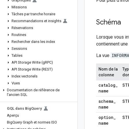
Pour plus d'info
Graphiques
Missions
Tâches par tranche horaire
Schéma
Recommandations et insights
Réservations
Routines
Lorsque vous in
Rechercher dans les index
contiennent une
Sessions
La vue
INFORM
Tables
API Storage Write (g
RPC)
Nom de la
Typ
API Storage Write (REST)
colonne
do
Index vectoriels
Vues
catalog
_
ST
Documentation de référence de
name
l'ancien SQL
schema
_
ST
name
GQL dans Big
Query
Aperçu
option
_
ST
Big
Query Graph et normes ISO
name