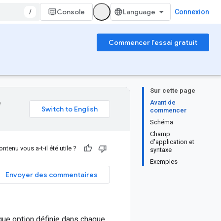
/
Console
Connexion
Commencer l'essai gratuit
Sur cette page
Avant de
e
commencer
Schéma
Champ
d'application et
ntenu vous a-t-il été utile ?
syntaxe
Exemples
Envoyer des commentaires
que option définie dans chaque