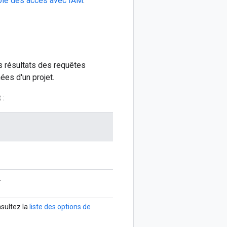
ôle des accès avec IAM
.
es résultats des requêtes
es d'un projet.
 :
.
nsultez la
liste des options de