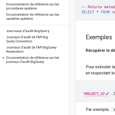
Documentation de référence sur les
-- Returns metad
procédures système
SELECT
*
FROM
r
Documentation de référence sur les
variables système
Journaux d'audit Big
Query
Exemples
Journaux d'audit de l'API Big
Query Connection
Journaux d'audit de l'API Big
Query
Récupérer le dé
Reservation
Documentation de référence sur les
journaux d'audit Big
Query
Pour exécuter la
en respectant le
`
PROJECT_ID
`.
Par exemple,
`