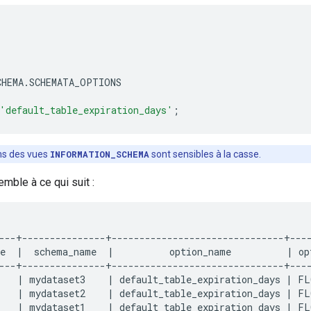
CHEMA
.
SCHEMATA_OPTIONS
'default_table_expiration_days'
;
s des vues
INFORMATION_SCHEMA
sont sensibles à la casse.
emble à ce qui suit :
---+---------------+-------------------------------+----
e  |  schema_name  |          option_name          | opt
---+---------------+-------------------------------+----
   | mydataset3    | default_table_expiration_days | FL
   | mydataset2    | default_table_expiration_days | FL
   | mydataset1    | default_table_expiration_days | FL