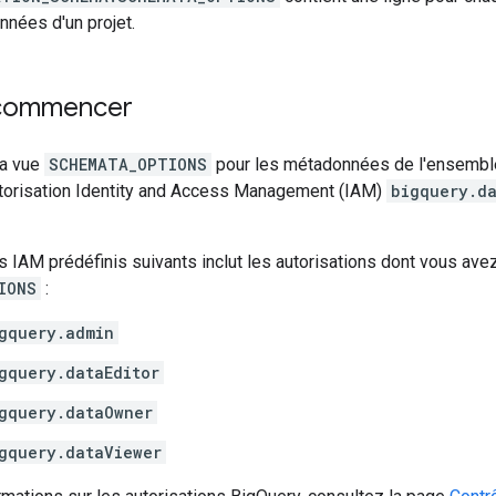
nées d'un projet.
 commencer
la vue
SCHEMATA_OPTIONS
pour les métadonnées de l'ensembl
utorisation Identity and Access Management (IAM)
bigquery.da
 IAM prédéfinis suivants inclut les autorisations dont vous avez
IONS
:
gquery.admin
gquery.dataEditor
gquery.dataOwner
gquery.dataViewer