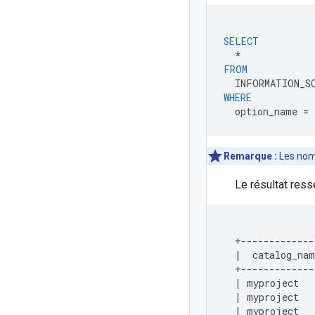
SELECT
*
FROM
INFORMATION_S
WHERE
option_name
=
Remarque :
Les nom
Le résultat ress
  +-------------
  |  catalog_nam
  +-------------
  | myproject   
  | myproject   
  | myproject   