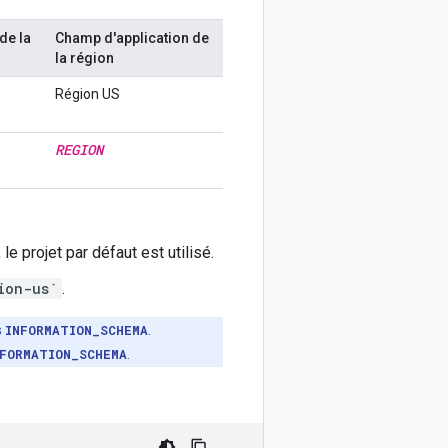
de la
Champ d'application de
la région
Région US
REGION
 le projet par défaut est utilisé.
ion-us`
.
s
INFORMATION_SCHEMA
.
FORMATION_SCHEMA
.