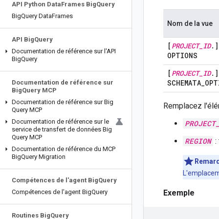
API Python Data
Frames Big
Query
Big
Query Data
Frames
Nom de la vue
API Big
Query
[
PROJECT
_
ID
.
]
Documentation de référence sur l'API
OPTIONS
Big
Query
[
PROJECT
_
ID
.
]
SCHEMATA
_
OPT
Documentation de référence sur
Big
Query MCP
Documentation de référence sur Big
Remplacez l'élé
Query MCP
Documentation de référence sur le
PROJECT
service de transfert de données Big
Query MCP
REGION
:
Documentation de référence du MCP
Big
Query Migration
Remar
L'emplaceme
Compétences de l'agent Big
Query
Compétences de l'agent Big
Query
Exemple
Routines Big
Query