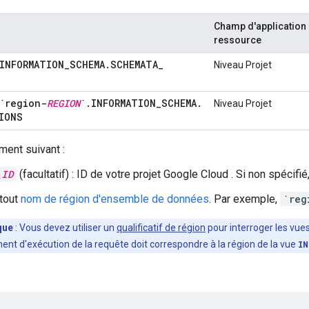
Champ d'application 
ressource
INFORMATION
_
SCHEMA
.
SCHEMATA
_
Niveau Projet
`region-
REGION
`
.
INFORMATION
_
SCHEMA
.
Niveau Projet
IONS
ment suivant :
_ID
(facultatif) : ID de votre projet Google Cloud . Si non spécifié,
 tout
nom de région d'ensemble de données
. Par exemple,
`reg
que
: Vous devez utiliser un
qualificatif de région
pour interroger les vue
nt d'exécution de la requête doit correspondre à la région de la vue
IN