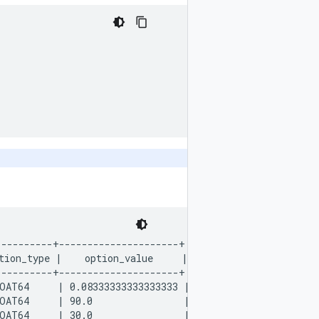
---------+---------------------+

ion_type |    option_value     |

---------+---------------------+

OAT64     | 0.08333333333333333 |

OAT64     | 90.0                |

OAT64     | 30.0                |
