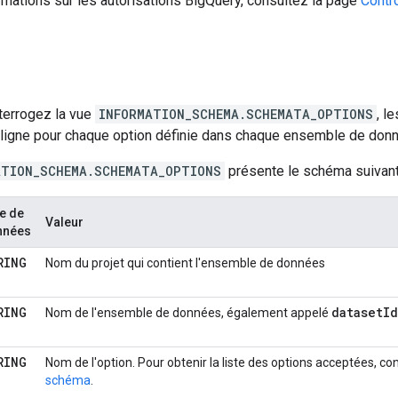
rmations sur les autorisations BigQuery, consultez la page
Contr
terrogez la vue
INFORMATION_SCHEMA.SCHEMATA_OPTIONS
, l
 ligne pour chaque option définie dans chaque ensemble de donné
ATION_SCHEMA.SCHEMATA_OPTIONS
présente le schéma suivant
e de
Valeur
nnées
RING
Nom du projet qui contient l'ensemble de données
RING
dataset
Id
Nom de l'ensemble de données, également appelé
RING
Nom de l'option. Pour obtenir la liste des options acceptées, co
schéma
.