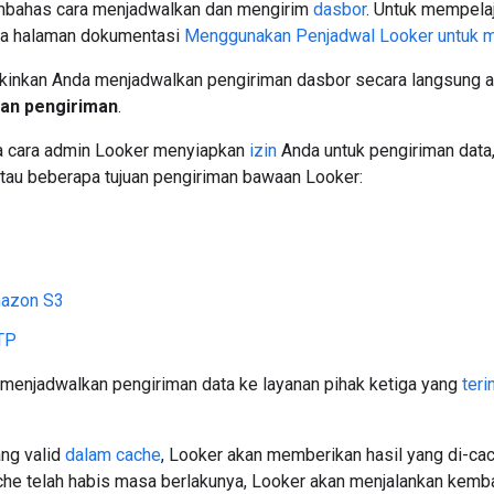
mbahas cara menjadwalkan dan mengirim
dasbor
. Untuk mempela
uka halaman dokumentasi
Menggunakan Penjadwal Looker untuk m
inkan Anda menjadwalkan pengiriman dasbor secara langsung a
an pengiriman
.
a cara admin Looker menyiapkan
izin
Anda untuk pengiriman data
atau beberapa tujuan pengiriman bawaan Looker:
mazon S3
TP
 menjadwalkan pengiriman data ke layanan pihak ketiga yang
teri
ang valid
dalam cache
, Looker akan memberikan hasil yang di-cache
ache telah habis masa berlakunya, Looker akan menjalankan kemba