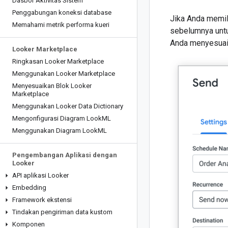
Dasbor Aktivitas Sistem
Penggabungan koneksi database
Jika Anda memi
Memahami metrik performa kueri
sebelumnya untu
Anda menyesuaika
Looker Marketplace
Ringkasan Looker Marketplace
Menggunakan Looker Marketplace
Menyesuaikan Blok Looker
Marketplace
Menggunakan Looker Data Dictionary
Mengonfigurasi Diagram Look
ML
Menggunakan Diagram Look
ML
Pengembangan Aplikasi dengan
Looker
API aplikasi Looker
Embedding
Framework ekstensi
Tindakan pengiriman data kustom
Komponen