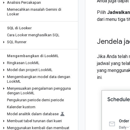
Anda juga dapat
Analisis Percakapan
Memecahkan masalah Gemini di
Pilih
Jadwalkan
Looker
dari menu tiga t
SQL di Looker
Cara Looker menghasilkan SQL
Jendela j
SQL Runner
Mengembangkan di Look
ML
Jika Anda telah 
Ringkasan Look
ML
jadwal yang tela
Model dan project Look
ML
yang mengguna
Mengembangkan model data dengan
ini.
Look
ML
Menyesuaikan pengalaman pengguna
dengan Look
ML
Pengukuran periode demi periode
Kalender kustom
Model analitik dalam database
Membuat tabel turunan dari kueri
Menggunakan kembali dan membuat