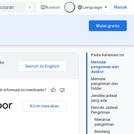
/
Konsol
Masuk
Mulai gratis
Pada halaman ini
Memulai
 ke
pengiriman dari
dasbor
Memulai
pengiriman dari
folder
h informasi ini membantu?
Jendela jadwal
bor
yang ada
Kirim masukan
Periode Jadwal
Pengiriman
Menamai
pengiriman
Berulang