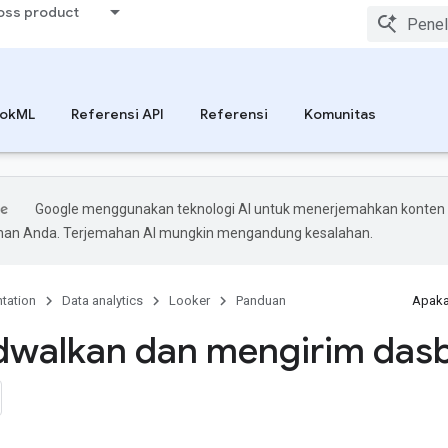
ross product
ookML
Referensi API
Referensi
Komunitas
Google menggunakan teknologi AI untuk menerjemahkan konten
ihan Anda. Terjemahan AI mungkin mengandung kesalahan.
tation
Data analytics
Looker
Panduan
Apaka
walkan dan mengirim das