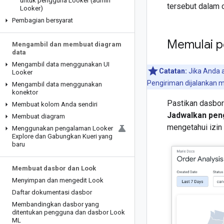
untuk pengguna Looker (admin
tersebut dalam 
Looker)
Pembagian bersyarat
Memulai p
Mengambil dan membuat diagram
data
Mengambil data menggunakan UI
Catatan:
Jika Anda 
Looker
Pengiriman dijalankan
Mengambil data menggunakan
konektor
Pastikan dasbor
Membuat kolom Anda sendiri
Jadwalkan pen
Membuat diagram
mengetahui izin
Menggunakan pengalaman Looker
Explore dan Gabungkan Kueri yang
baru
Membuat dasbor dan Look
Menyimpan dan mengedit Look
Daftar dokumentasi dasbor
Membandingkan dasbor yang
ditentukan pengguna dan dasbor Look
ML