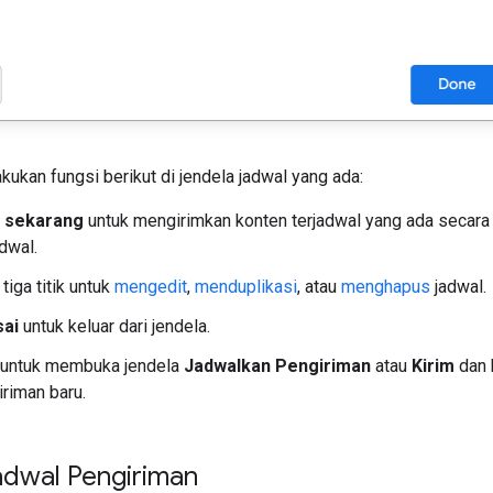
ukan fungsi berikut di jendela jadwal yang ada:
m sekarang
untuk mengirimkan konten terjadwal yang ada secar
adwal.
tiga titik untuk
mengedit
,
menduplikasi
, atau
menghapus
jadwal.
sai
untuk keluar dari jendela.
untuk membuka jendela
Jadwalkan Pengiriman
atau
Kirim
dan 
iriman baru.
adwal Pengiriman