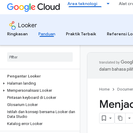
Area teknologi
Alat c
Looker
Ringkasan
Panduan
Praktik Terbaik
Referensi L
dalam bahasa pil
Pengantar Looker
Halaman landing
Home
Documen
Mempersonalisasi Looker
Pintasan keyboard di Looker
Menjad
Glosarium Looker
Istilah dan konsep bersama Looker dan
Data Studio
Katalog error Looker