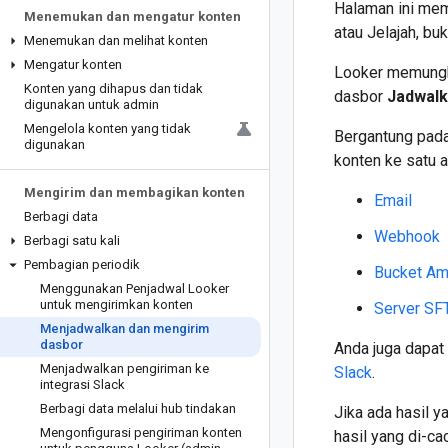
Halaman ini me
Menemukan dan mengatur konten
atau Jelajah, b
Menemukan dan melihat konten
Mengatur konten
Looker memungk
Konten yang dihapus dan tidak
dasbor
Jadwalk
digunakan untuk admin
Mengelola konten yang tidak
Bergantung pad
digunakan
konten ke satu 
Mengirim dan membagikan konten
Email
Berbagi data
Webhook
Berbagi satu kali
Pembagian periodik
Bucket A
Menggunakan Penjadwal Looker
untuk mengirimkan konten
Server SF
Menjadwalkan dan mengirim
dasbor
Anda juga dapat
Menjadwalkan pengiriman ke
Slack
.
integrasi Slack
Berbagi data melalui hub tindakan
Jika ada hasil y
Mengonfigurasi pengiriman konten
hasil yang di-c