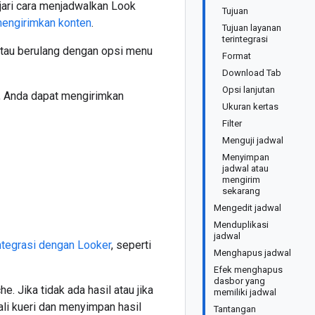
jari cara menjadwalkan Look
Tujuan
engirimkan konten
.
Tujuan layanan
terintegrasi
tau berulang dengan opsi menu
Format
Download Tab
Opsi lanjutan
, Anda dapat mengirimkan
Ukuran kertas
Filter
Menguji jadwal
Menyimpan
jadwal atau
mengirim
sekarang
Mengedit jadwal
Menduplikasi
jadwal
ntegrasi dengan Looker
, seperti
Menghapus jadwal
Efek menghapus
dasbor yang
. Jika tidak ada hasil atau jika
memiliki jadwal
li kueri dan menyimpan hasil
Tantangan