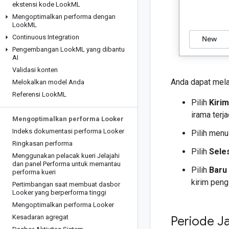
ekstensi kode Look
ML
Mengoptimalkan performa dengan
Look
ML
Continuous Integration
Pengembangan Look
ML yang dibantu
AI
Validasi konten
Anda dapat melak
Melokalkan model Anda
Referensi Look
ML
Pilih
Kiri
irama terj
Mengoptimalkan performa Looker
Indeks dokumentasi performa Looker
Pilih menu 
Ringkasan performa
Pilih
Sele
Menggunakan pelacak kueri Jelajahi
dan panel Performa untuk memantau
Pilih
Baru
performa kueri
kirim peng
Pertimbangan saat membuat dasbor
Looker yang berperforma tinggi
Mengoptimalkan performa Looker
Kesadaran agregat
Periode J