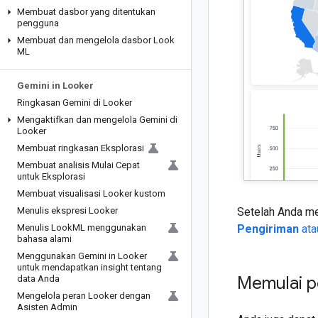
Membuat dasbor yang ditentukan
pengguna
Membuat dan mengelola dasbor Look
ML
Gemini in Looker
Ringkasan Gemini di Looker
Mengaktifkan dan mengelola Gemini di
Looker
Membuat ringkasan Eksplorasi
Membuat analisis Mulai Cepat
untuk Eksplorasi
Membuat visualisasi Looker kustom
Menulis ekspresi Looker
Setelah Anda m
Menulis Look
ML menggunakan
Pengiriman
at
bahasa alami
Menggunakan Gemini in Looker
untuk mendapatkan insight tentang
Memulai pe
data Anda
Mengelola peran Looker dengan
Asisten Admin