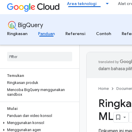
Area teknologi
Alat c
BigQuery
Ringkasan
Panduan
Referensi
Contoh
Refe
dalam bahasa pil
Temukan
Ringkasan produk
Home
Documen
Mencoba Big
Query menggunakan
sandbox
Ringka
Mulai
ML
Panduan dan video konsol
Menggunakan konsol
Menggunakan agen
Dokumen ini men