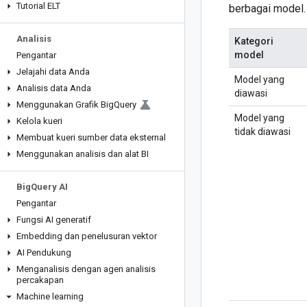
Tutorial ELT
berbagai model.
Analisis
Kategori
model
Pengantar
Jelajahi data Anda
Model yang
Analisis data Anda
diawasi
Menggunakan Grafik Big
Query
Model yang
Kelola kueri
tidak diawasi
Membuat kueri sumber data eksternal
Menggunakan analisis dan alat BI
Big
Query AI
Pengantar
Fungsi AI generatif
Embedding dan penelusuran vektor
AI Pendukung
Menganalisis dengan agen analisis
percakapan
Machine learning