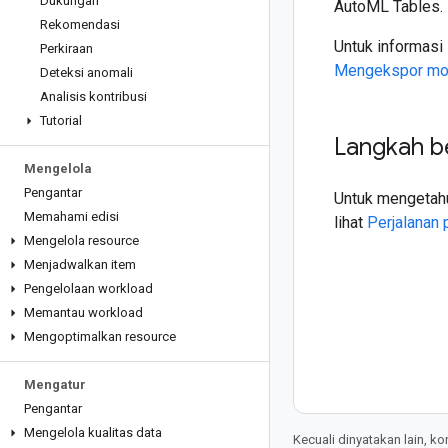
Dukungan
AutoML Tables.
Rekomendasi
Untuk informasi
Perkiraan
Mengekspor mode
Deteksi anomali
Analisis kontribusi
Tutorial
Langkah b
Mengelola
Pengantar
Untuk mengetahu
Memahami edisi
lihat
Perjalanan
Mengelola resource
Menjadwalkan item
Pengelolaan workload
Memantau workload
Mengoptimalkan resource
Mengatur
Pengantar
Mengelola kualitas data
Kecuali dinyatakan lain, k