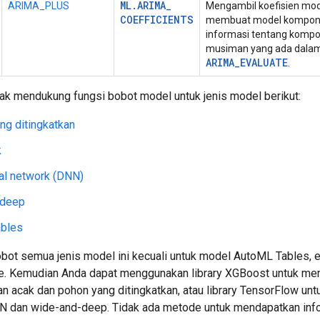
ML
.
ARIMA
_
ARIMA_PLUS
Mengambil koefisien mod
COEFFICIENTS
membuat model komponen
informasi tentang kompon
musiman yang ada dalam
ARIMA
_
EVALUATE
.
ak mendukung fungsi bobot model untuk jenis model berikut:
ang ditingkatkan
k
al network (DNN)
-deep
bles
obot semua jenis model ini kecuali untuk model AutoML Tables,
e. Kemudian Anda dapat menggunakan library XGBoost untuk mem
n acak dan pohon yang ditingkatkan, atau library TensorFlow unt
N dan wide-and-deep. Tidak ada metode untuk mendapatkan inf