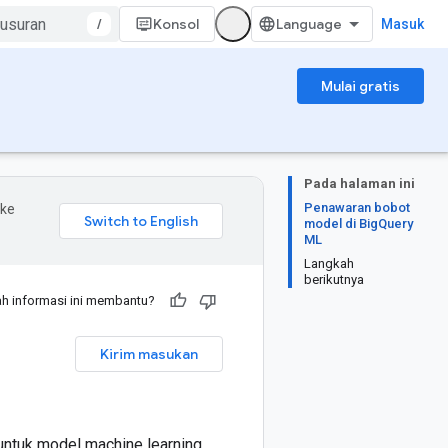
/
Konsol
Masuk
Mulai gratis
Pada halaman ini
Penawaran bobot
 ke
model di BigQuery
ML
Langkah
berikutnya
h informasi ini membantu?
Kirim masukan
untuk model machine learning