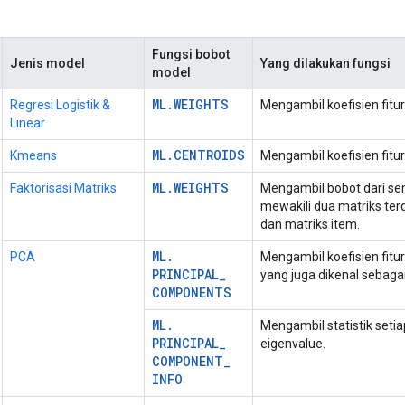
Fungsi bobot
Jenis model
Yang dilakukan fungsi
model
ML
.
WEIGHTS
Regresi Logistik &
Mengambil koefisien fitur 
Linear
ML
.
CENTROIDS
Kmeans
Mengambil koefisien fitu
ML
.
WEIGHTS
Faktorisasi Matriks
Mengambil bobot dari se
mewakili dua matriks te
dan matriks item.
ML
.
PCA
Mengambil koefisien fit
PRINCIPAL
_
yang juga dikenal sebagai
COMPONENTS
ML
.
Mengambil statistik seti
PRINCIPAL
_
eigenvalue.
COMPONENT
_
INFO