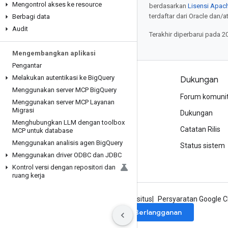
Mengontrol akses ke resource
berdasarkan
Lisensi Apach
terdaftar dari Oracle dan/at
Berbagi data
Audit
Terakhir diperbarui pada 2
Mengembangkan aplikasi
Pengantar
Melakukan autentikasi ke Big
Query
Produk dan harga
Dukungan
Menggunakan server MCP Big
Query
Lihat semua produk
Forum komuni
Menggunakan server MCP Layanan
Migrasi
Harga Google Cloud
Dukungan
Menghubungkan LLM dengan toolbox
Google Cloud Marketplace
Catatan Rilis
MCP untuk database
Menggunakan analisis agen Big
Query
Hubungi bagian penjualan
Status sistem
Menggunakan driver ODBC dan JDBC
Kontrol versi dengan repositori dan
ruang kerja
Tentang Google
Privasi
Persyaratan situs
Persyaratan Google C
Berlangganan
Daftar ke newsletter Google Cloud