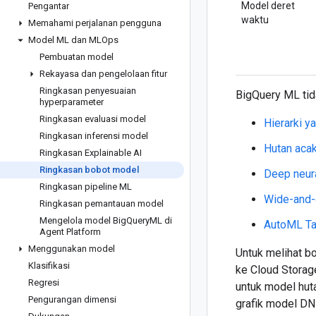
Model deret
Pengantar
waktu
Memahami perjalanan pengguna
Model ML dan MLOps
Pembuatan model
Rekayasa dan pengelolaan fitur
Ringkasan penyesuaian
BigQuery ML tid
hyperparameter
Ringkasan evaluasi model
Hierarki y
Ringkasan inferensi model
Hutan aca
Ringkasan Explainable AI
Ringkasan bobot model
Deep neur
Ringkasan pipeline ML
Wide-and
Ringkasan pemantauan model
Mengelola model Big
Query
ML di
AutoML Ta
Agent Platform
Menggunakan model
Untuk melihat b
Klasifikasi
ke Cloud Storag
Regresi
untuk model huta
Pengurangan dimensi
grafik model DN