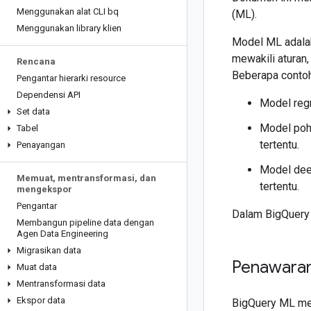
Menggunakan alat CLI bq
(ML).
Menggunakan library klien
Model ML adalah
mewakili aturan,
Rencana
Beberapa contoh 
Pengantar hierarki resource
Dependensi API
Model regre
Set data
Model poho
Tabel
tertentu.
Penayangan
Model deep
Memuat
,
mentransformasi
,
dan
tertentu.
mengekspor
Pengantar
Dalam BigQuery 
Membangun pipeline data dengan
Agen Data Engineering
Migrasikan data
Penawaran
Muat data
Mentransformasi data
Ekspor data
BigQuery ML me