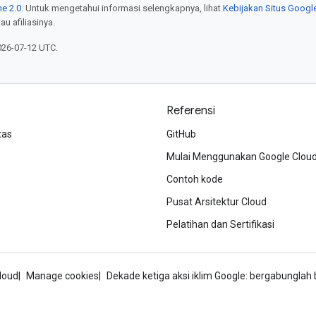
e 2.0
. Untuk mengetahui informasi selengkapnya, lihat
Kebijakan Situs Googl
au afiliasinya.
026-07-12 UTC.
Referensi
tas
GitHub
Mulai Menggunakan Google Clou
Contoh kode
Pusat Arsitektur Cloud
Pelatihan dan Sertifikasi
loud
Manage cookies
Dekade ketiga aksi iklim Google: bergabungla