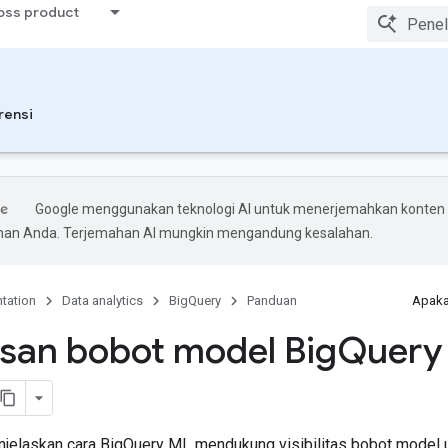
ross product
rensi
Google menggunakan teknologi AI untuk menerjemahkan konten
ihan Anda. Terjemahan AI mungkin mengandung kesalahan.
tation
Data analytics
BigQuery
Panduan
Apaka
san bobot model Big
Query
jelaskan cara BigQuery ML mendukung visibilitas bobot model 