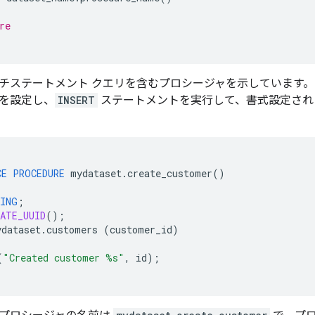
re
チステートメント クエリを含むプロシージャを示しています。
を設定し、
INSERT
ステートメントを実行して、書式設定され
CE
PROCEDURE
mydataset
.
create_customer
()
ING
;
ATE_UUID
();
ydataset
.
customers
(
customer_id
)
(
"Created customer %s"
,
id
);