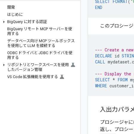
SELECT
FORMAT
(
"
END
開発
はじめに
Big
Query に対する認証
このプロシージ
Big
Query リモート MCP サーバーを使
用する
データベース向け MCP ツールボックス
を使用して LLM を接続する
-
-- Create a new
ODBC ドライバと JDBC ドライバを使
DECLARE
id
STRI
用する
CALL
mydataset
.
リポジトリとワークスペースを使用
したバージョン管理
-
-- Display the 
VS Code 拡張機能を使用する
SELECT
*
FROM
m
WHERE
customer_i
入出力パラ
プロシージャに
返し、プロシー