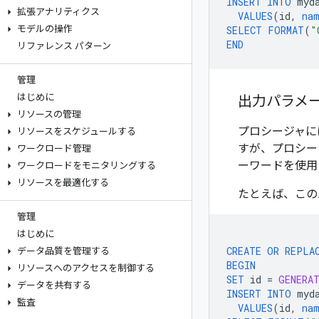
INSERT
INTO
myd
拡張アナリティクス
VALUES
(
id
,
na
モデルの操作
SELECT
FORMAT
(
"
END
リファレンス パターン
管理
はじめに
出力パラメ
リソースの管理
プロシージャに
リソースをスケジュールする
すが、プロシー
ワークロード管理
ーワードを使用
ワークロードをモニタリングする
リソースを最適化する
たとえば、この
管理
はじめに
CREATE
OR
REPLA
データ品質を管理する
BEGIN
リソースへのアクセスを制御する
SET
id
=
GENERA
データを共有する
INSERT
INTO
myd
監査
VALUES
(
id
,
na