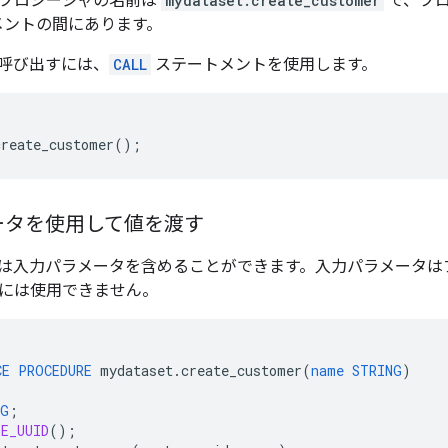
プロシージャの名前は
mydataset.create_customer
で、プ
メントの間にあります。
呼び出すには、
CALL
ステートメントを使用します。
create_customer
();
ータを使用して値を渡す
は入力パラメータを含めることができます。入力パラメータは
には使用できません。
CE
PROCEDURE
mydataset
.
create_customer
(
name
STRING
)
NG
;
TE_UUID
();