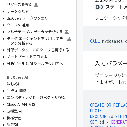
上記の例では、
リソースを検索
END
ステート
データを探す
プロシージャを
Big
Query データのクエリ
クエリの活用
マルチモーダル データを分析する
データ エージェントを使用してデ
CALL
mydataset
.
ータを分析する
外部データソースのクエリを実行する
ノートブックを使用する
入力パラメ
分析ツールと BI ツールを使用する
プロシージャに
Big
Query AI
きますが、出力
はじめに
生成 AI 関数
エンべディングおよびベクトル検索
Cloud AI API 関数
CREATE
OR
REPLA
BEGIN
支援型 AI
DECLARE
id
STRI
機械学習
SET
id
=
GENERA
時系列