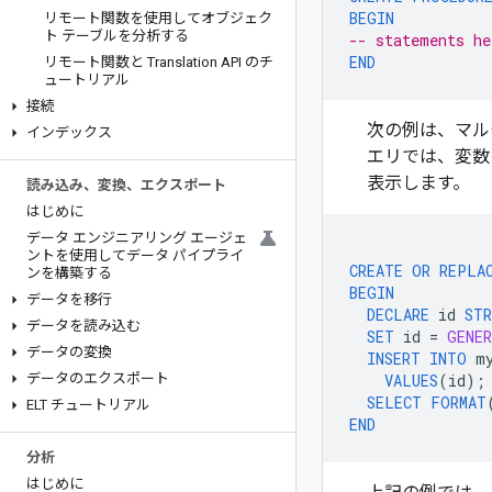
BEGIN
リモート関数を使用してオブジェク
ト テーブルを分析する
-- statements he
END
リモート関数と Translation API のチ
ュートリアル
接続
次の例は、マル
インデックス
エリでは、変数
表示します。
読み込み、変換、エクスポート
はじめに
データ エンジニアリング エージェ
ントを使用してデータ パイプライ
CREATE
OR
REPLA
ンを構築する
BEGIN
データを移行
DECLARE
id
STR
データを読み込む
SET
id
=
GENER
データの変換
INSERT
INTO
m
データのエクスポート
VALUES
(
id
);
SELECT
FORMAT
ELT チュートリアル
END
分析
はじめに