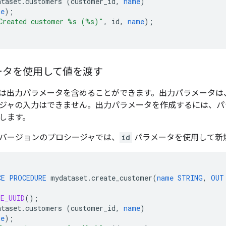
ataset
.
customers
(
customer_id
,
name
)
me
);
Created customer %s (%s)"
,
id
,
name
);
ータを使用して値を渡す
は出力パラメータを含めることができます。出力パラメータは
ジャの入力はできません。出力パラメータを作成するには、
します。
バージョンのプロシージャでは、
id
パラメータを使用して新規
CE
PROCEDURE
mydataset
.
create_customer
(
name
STRING
,
OUT
TE_UUID
();
ataset
.
customers
(
customer_id
,
name
)
me
);