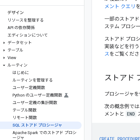
メント クエリ
デザイン
一部のストアド 
リソースを整理する
ステム プロシ
API の依存関係
エディションについて
ストアド プロ
データセット
実装などを行う
テーブル
ス
をご覧くださ
View
ルーティン
はじめに
ストアド
ルーティンを管理する
ユーザー定義関数
プロシージャを
Python のユーザー定義関数
ユーザー定義の集計関数
次の概念例では
テーブル関数
メントと
END
リモート関数
SQL ストアド プロシージャ
Apache Spark でのストアド プロシ
ージャ
CREATE
PROCEDUR