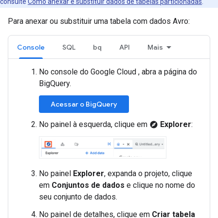
consulte
Como anexar e substituir dados de tabelas particionadas
.
Para anexar ou substituir uma tabela com dados Avro:
Console
SQL
bq
API
Mais
No console do Google Cloud , abra a página do
BigQuery.
Acessar o BigQuery
No painel à esquerda, clique em
Explorer
:
explore
No painel
Explorer
, expanda o projeto, clique
em
Conjuntos de dados
e clique no nome do
seu conjunto de dados.
No painel de detalhes, clique em
Criar tabela