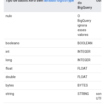
Tipo de dados Avro sem
atributo lógicoType
Obse
do
BigQuery
nulo
O
BigQuery
ignora
esses
valores
booleano
BOOLEAN
int
INTEGER
long
INTEGER
float
FLOAT
double
FLOAT
bytes
BYTES
string
STRING
some
UTF-8