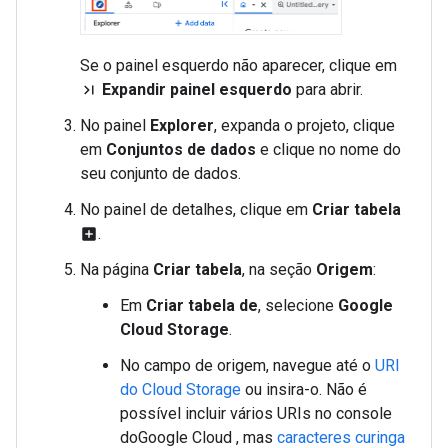
Se o painel esquerdo não aparecer, clique em
Expandir painel esquerdo
para abrir.
last_page
No painel
Explorer
, expanda o projeto, clique
em
Conjuntos de dados
e clique no nome do
seu conjunto de dados.
No painel de detalhes, clique em
Criar tabela
.
add_box
Na página
Criar tabela
, na seção
Origem
:
Em
Criar tabela de
, selecione
Google
Cloud Storage
.
No campo de origem, navegue até o
URI
do Cloud Storage
ou insira-o. Não é
possível incluir vários URIs no console
doGoogle Cloud , mas
caracteres curinga