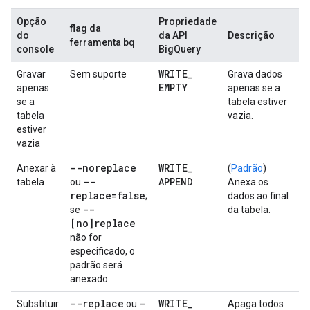
Opção
Propriedade
flag da
do
da API
Descrição
ferramenta bq
console
BigQuery
WRITE
_
Gravar
Sem suporte
Grava dados
EMPTY
apenas
apenas se a
se a
tabela estiver
tabela
vazia.
estiver
vazia
--noreplace
WRITE
_
Anexar à
(
Padrão
)
--
APPEND
tabela
ou
Anexa os
replace=false
;
dados ao final
--
se
da tabela.
[no]replace
não for
especificado, o
padrão será
anexado
--replace
-
WRITE
_
Substituir
ou
Apaga todos