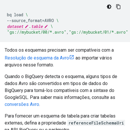
bq
load
\
--source_format
=
AVRO
\
dataset
.
table
\
"gs://mybucket/00/*.avro"
,
"gs://mybucket/01/*.avro"
Todos os esquemas precisam ser compatíveis com a
Resolução de esquema da Avro
ao importar vários
arquivos nesse formato.
Quando o BigQuery detecta o esquema, alguns tipos de
dados Avro são convertidos em tipos de dados do
BigQuery para torná-los compatíveis com a sintaxe do
GoogleSQL. Para saber mais informações, consulte as
conversões Avro
.
Para fornecer um esquema de tabela para criar tabelas
externas, defina a propriedade
referenceFileSchemaUri
na API BigQuery ou o parâmetro