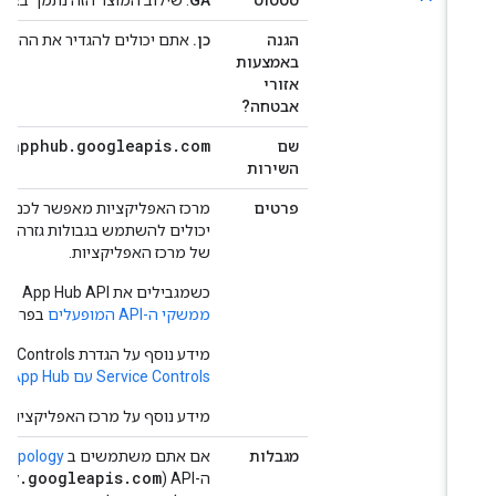
סטטוס
GA
. שילוב המוצר הזה נתמך באופן מלא על ידי  Controls
הגנה
כן.
אתם יכולים להגדיר את ההיקפים כדי
באמצעות
אזורי
אבטחה?
apphub
.
googleapis
.
com
שם
השירות
פרטים
מרכז האפליקציות מאפשר לכם לגלות 
של מרכז האפליקציות.
כשמגבילים את App Hub API בגבולות גזרה של פרויקט ניהול, מומלץ להוסיף את כל
ממשקי ה-API המופעלים
בפרויקט הניה
מידע נוסף על הגדרת VPC Service Controls ל-App Hub זמין במאמר
Service Controls עם App Hub
.
מידע נוסף על מרכז האפליקציות מופיע
מגבלות
אם אתם משתמשים ב
App Topology
pology.googleapis.com
ה-API ‏(