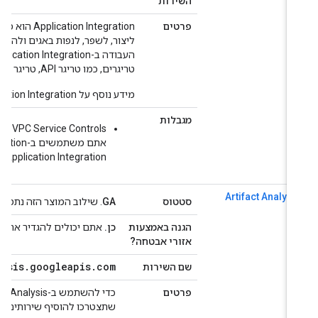
השירות
פרטים
tion Integration
ליצור, לשפר, לנפות באגים ולהבין תהל
העבו
טריגרים, כמו טריגר API, טריגר Pub/Sub, טריגר cron וטריגר sfdc.
מידע נוסף על Application Integration זמין ב
מגבלות
Application Integration שיש תמיכה בשילוב vpcsc.
Artifact Analysi
סטטוס
GA
. שילוב המוצר הזה נתמך באופן מלא על ידי ols
הגנה באמצעות
כן.
אתם יכולים להגדיר את ההיקפים
אזורי אבטחה?
analysis
.
googleapis
.
com
שם השירות
פרטים
שתצטרכו להוסיף שירותים אחרים לגב