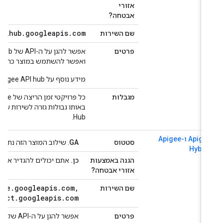
אזורי
אבטחה?
apihub
.
googleapis
.
com
שם השירות
פרטים
ואפשר להשתמש במוצר כרגיל בתוך ג
מידע נוסף על Apigee API hub זמין ב
מגבלות
Hub.
Apigee ו-Apigee
סטטוס
GA
. שילוב המוצר הזה נתמך באופן מלא על ידי s
Hybri
הגנה באמצעות
כן.
אתם יכולים להגדיר את ההיקפי
אזורי אבטחה?
apigee
.
googleapis
.
com
,
שם השירות
connect
.
googleapis
.
com
פרטים