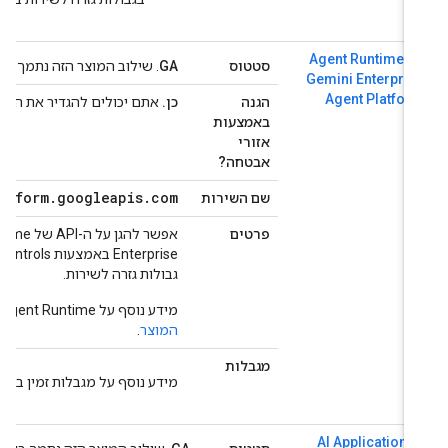
Agent Runtime o
סטטוס
GA
. שילוב המוצר הזה נתמך באופן מלא על ידי ntrols
Gemini Enterpris
Agent Platfor
הגנה
כן.
אתם יכולים להגדיר את ההיקפים כ
באמצעות
אזורי
אבטחה?
aiplatform
.
googleapis
.
com
שם השירות
פרטים
גבולות גזרה לשירות.
מידע נוסף על Agent Runtime ב-Gemini Enterprise Agent Platform זמין ב
המוצר
.
מגבלות
מידע נוסף על מגבלות זמין במאמר
מ
AI Applications 