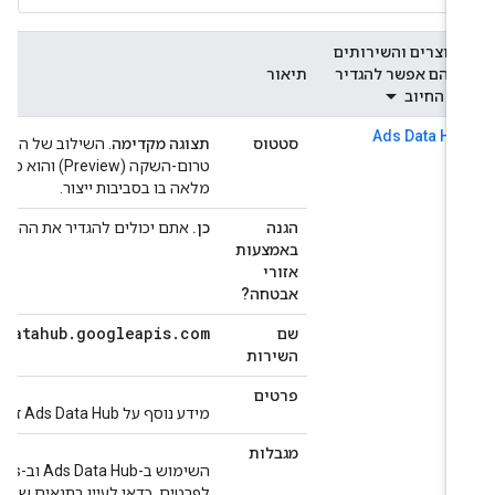
מוצרים והשירותים
בהם אפשר להגדיר
תיאור
ת החיוב
Ads Data Hu
סטטוס
תצוגה מקדימה
טרום-השקה (Preview)
מלאה בו בסביבות ייצור.
הגנה
כן.
אתם יכולים להגדיר את ההיקפים כדי
באמצעות
אזורי
אבטחה?
adsdatahub
.
googleapis
.
com
שם
השירות
פרטים
מידע נוסף על Ads Data Hub זמין ב
מס
מגבלות
לפרטים, כדאי לעיין בתנאים של כל מוצ