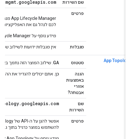
ervicemgmt
.
googleapis
.
com
שם השירות
פרטים
לכם לנהל גם את האפליקציות וגם את
מידע נוסף על App Lifecycle Manager מופיע ב
מגבלות
אין מגבלות ידועות לשילוב של App Lifecycle Manager עם VPC Service Controls.
App Topolog
סטטוס
GA
. שילוב המוצר הזה נתמך באופן מלא על ידי  Controls
הגנה
כן.
אתם יכולים להגדיר את ההיקפים כדי
באמצעות
אזורי
אבטחה?
apptopology
.
googleapis
.
com
שם
השירות
פרטים
להשתמש במוצר כרגיל בתוך גבולות גזר
מידע נוסף על App Topology זמין ב
מס