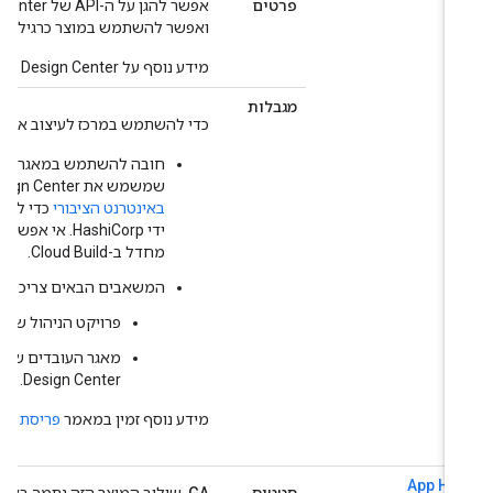
פרטים
ואפשר להשתמש במוצר כרגיל בתוך גבו
מידע נוסף על App Design Center זמין ב
מגבלות
כדי להשתמש במרכז לעיצוב אפליקציו
שמשמש את App Design Center. מפעילים את האפשרות
באינטרנט הציבורי
ידי HashiCorp. אי 
מחדל ב-Cloud Build.
המשאבים הבאים צריכים להיות 
פרויקט הניהול שבו הגדרתם את  Center
Design Center.
מידע נוסף זמין במאמר
פריסת משאבים
App Hu