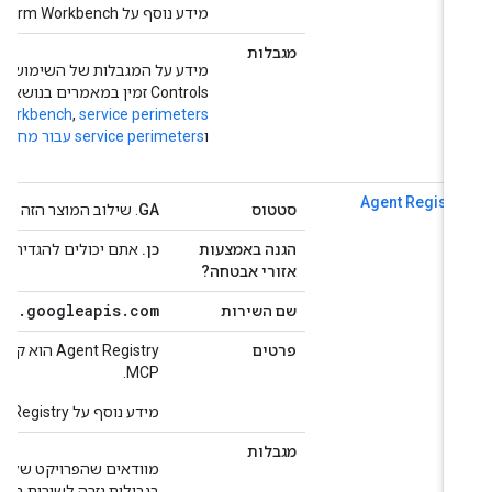
מידע נוסף על Agent Platform Workbench זמין ב
מגבלות
Controls זמין במאמרים בנושא
service perimeters עבור מחברות בניהול משתמשים
,
Workbench
ו
service perimeters עבור מחברות מנוהלות
Agent Registr
סטטוס
GA
. שילוב המוצר הזה נתמך באופן מלא על יד
הגנה באמצעות
כן.
אתם יכולים להגדיר את ההיק
אזורי אבטחה?
gistry
.
googleapis
.
com
שם השירות
פרטים
‫Agent Registry 
MCP.
מידע נוסף על Agent Registry זמין ב
מגבלות
בגבולות גזרה לשירות ב-VPC Service Controls.