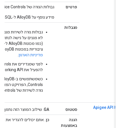
פרטים
גבולות הגזרה של VPC Service Controls מגנים על AlloyDB API.
מידע נוסף על AlloyDB ל-PostgreSQL זמין ב
מגבלות
ציבוריות במכונות AlloyDB ל-PostgreSQL, צריך להשתמש ב
מדיניות הארגון
.
להפעיל את Service Networking API.
Controls, הפרויקט המארח
גזרה לשירות של VPC Service Controls.
Apigee API hu
סטטוס
GA
. שילוב המוצר הזה נתמך באופן מלא על ידי trols
הגנה
כן.
אתם יכולים להגדיר את ההיקפים 
באמצעות