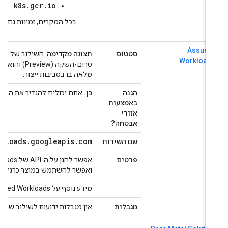
k8s.gcr.io
בכל המקרים, זמינות גם הגרסא
Assure
סטטוס
תצוגה מקדימה
Workload
טרום-השקה (review
מלאה בו בסביבות ייצור.
הגנה
כן.
אתם יכולים להגדיר את ההיקפים כ
באמצעות
אזורי
אבטחה?
dworkloads
.
googleapis
.
com
שם השירות
פרטים
ואפשר להשתמש במוצר כרגיל בתוך גב
מידע נוסף על Assured Workloads זמין ב
מגבלות
אין מגבלות ידועות לשילוב של Assured Workloads עם VPC Service Controls.