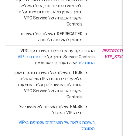
ולשימוש נרחבים יותר, אבל הוא לא
נתמך באופן מלא בסביבות ייצור על ידי
היקפי האבטחה של VPC Service
Controls.
DEPRECATED
: השילוב של השירות
מתוזמן להשבתה ולהסרה.
RESTRICTED
ההגדרה קובעת אם שילוב השירות עם VPC
VIP
_
STATU
Service Controls נתמך על ידי
כתובת ה-VIP
המוגבלת
. אלה הערכים האפשריים:
TRUE
: השילוב של השירות נתמך באופן
מלא על ידי כתובת ה-IP הווירטואלית
המוגבלת, ואפשר להגן עליו באמצעות
היקפי האבטחה של VPC Service
Controls.
FALSE
: שילוב השירות לא אפשרי על
ידי ה-VIP המוגבל.
רשימה מלאה של השירותים שזמינים ב-VIP
המוגבל