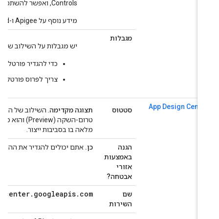
Controls, ואפשר להשתמש במוצר כרגיל בתוך גבולות גזרה לשירות.
מידע נוסף על Apigee ו-Apigee Hybrid זמין ב
מגבלות
יש מגבלות על השילוב של Apigee עם VPC Service Controls:
כדי להגדיר פורטלים משול
צריך לפרוס פורטלים של Drupal בתוך גבולות גזרה לשירות.
App Design Cente
סטטוס
תצוגה מקדימה
טרום-השקה (Preview)
מלאה בו בסביבות ייצור.
הגנה
כן.
אתם יכולים להגדיר את ההיקפים כדי
באמצעות
אזורי
אבטחה?
esigncenter
.
googleapis
.
com
שם
השירות