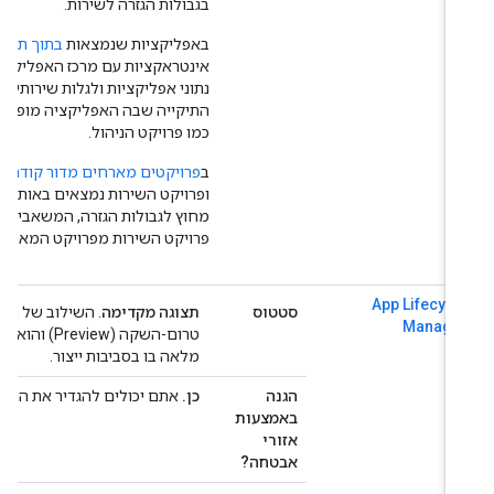
בגבולות הגזרה לשירות.
באפליקציות שנמצאות
בתוך תיקייה
אינטראקציות עם מרכז האפליקציות בפר
נתוני אפליקציות ולגלות שירותים ועו
התיקייה שבה האפליקציה מופעלת, גם
כמו פרויקט הניהול.
ב
פרויקטים מארחים מדור קודם
, אפשר
ופרויקט השירות נמצאים באותו היקף. 
מחוץ לגבולות הגזרה, המשאבים של פר
פרויקט השירות מפרויקט המארח.
App Lifecycl
סטטוס
תצוגה מקדימה
Manage
טרום-השקה (review
מלאה בו בסביבות ייצור.
הגנה
כן.
אתם יכולים להגדיר את ההיקפים כ
באמצעות
אזורי
אבטחה?