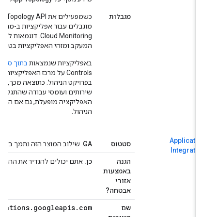
מגבלות
Cloud Monitoring. דוגמ
המעקב ומזהי האפליקציות בטופולוגיית
באפליקציות שנמצאות
בתוך סביבה תח
Controls על מרכז האפליקציות ח
שירותים ועומסי עבודה שהתגלו בכל 
האפליקציה מופעלת, גם אם הפרויקטים
הניהול.
Applicatio
סטטוס
GA
. שילוב המוצר הזה נתמך באופן מלא על ידי  Controls
Integratio
הגנה
כן.
אתם יכולים להגדיר את ההיקפים כדי
באמצעות
אזורי
אבטחה?
ntegrations
.
googleapis
.
com
שם