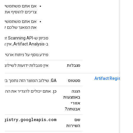
אם אתם משתמשים ב
התראות 
צריכים להוסיף את
ub/Sub
אם אתם משתמשים ב-
API
את המאגר שלכם להיקף:
y
ב-Artifact Analysis, אין צורך להגן על ה-API באמצעות היקף שירות.
מידע נוסף על ניתוח ארטיפקטים זמ
מגבלות
אין מגבלות ידועות לשילוב של Artifact Analysis עם VPC Service Controls.
Artifact Registr
סטטוס
GA
. שילוב המוצר הזה נתמך באופן מלא על ידי  Controls
הגנה
כן.
אתם יכולים להגדיר את ההיקפים כדי
באמצעות
אזורי
אבטחה?
actregistry
.
googleapis
.
com
שם
השירות