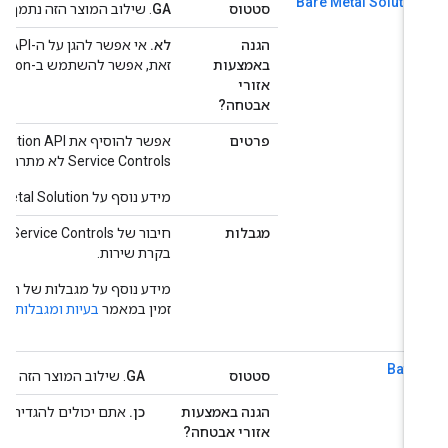
Bare Metal Solutio
סטטוס
GA
. שילוב המוצר הזה נתמך באופן מלא על ידי trols
הגנה
לא.
באמצעות
זאת, אפשר להשתמש ב-Bare Metal Solution כרגיל בפרויקטים בתוך גבולות גזרה.
אזורי
אבטחה?
פרטים
Service Controls לא מתרחבים לסביבת Bare Metal Solution בתוספים האזוריים.
מידע נוסף על Bare Metal Solution זמין ב
מגבלות
בקרת שירות.
זמין במאמר
בעיות ומגבלות ידועות
.
Batc
סטטוס
GA
. שילוב המוצר הזה נתמך באופן מלא על יד
הגנה באמצעות
כן.
אתם יכולים להגדיר את ההיק
אזורי אבטחה?