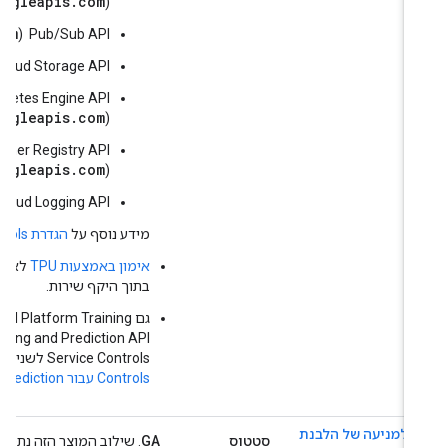
l.googleapis.com
(
is.com
Pub/Sub API ‏ (
om
Cloud Storage API (
r.googleapis.com
(
y.googleapis.com
(
om
Cloud Logging API (
מידע נוסף על
הגדרת VPC Service Controls עבור AI Platform Training
אימון באמצעות TPU
בתוך היקף שירות.
Service Controls לשני המוצרים.
Controls עבור AI Platform Prediction
AI למניעה של הלבנת
סטטוס
GA
. שילוב המוצר הזה נתמך באופן מלא על ידי ls