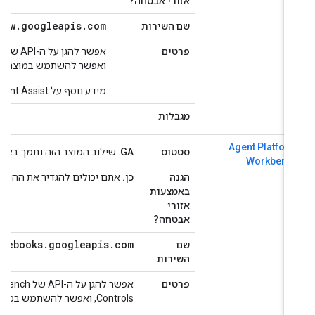
אזורי אבטחה?
ogflow
.
googleapis
.
com
שם השירות
פרטים
ואפשר להשתמש במוצר כרגיל בתו
מידע נוסף על Agent Assist מופיע ב
מגבלות
Agent Platfor
סטטוס
GA
. שילוב המוצר הזה נתמך באופן מלא על ידי  Controls
Workbenc
הגנה
כן.
אתם יכולים להגדיר את ההיקפים כדי
באמצעות
אזורי
אבטחה?
notebooks
.
googleapis
.
com
שם
השירות
פרטים
Controls, ואפשר להשתמש במוצר כרגיל בתוך גבולות גזרה לשירות.