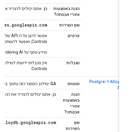
ון
הגנה באמצעות
כן.
אתם יכולים להגדיר את ההיקפי
אזורי אבטחה?
services
.
googleapis
.
com
שם השירות
פרטים
Controls, ואפשר להשתמש במוצר כרגיל בתוך גבולות גזרה לשירות.
מידע נוסף על Anti Money Laundering AI זמין ב
מגבלות
Controls.
ל-Postgre
Alloy
סטטוס
GA
. שילוב המוצר הזה נתמך באופן מלא על ידי  Controls
SQ
הגנה
כן.
אתם יכולים להגדיר את ההיקפים כדי
באמצעות
אזורי
אבטחה?
alloydb
.
googleapis
.
com
שם
השירות