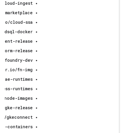
r.io/cloud-ingest
cloud-marketplace
gcr.io/cloud-ssa
o/cloudsql-docker
anagement-release
-platform-release
cr.io/foundry-dev
gcr.io/fn-img
r.io/gae-runtimes
rverless-runtimes
/gke-node-images
cr.io/gke-release
cr.io/gkeconnect
google-containers