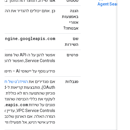
סטטוס
GA
. שילוב המוצר הזה נתמך באופן מלא על ידי  Controls
Agent Searc
הגנה
כן.
אתם יכולים להגדיר את ההיקפים כדי
באמצעות
אזורי
אבטחה?
overyengine
.
googleapis
.
com
שם
השירות
פרטים
Service Controls, ואפשר להשתמש במוצר כרגיל בתוך גבולות גזרה לשירות.
מידע נוסף על יישומי AI – חיפוש מבוסס סוכנים זמין ב
מגבלות
אם מגדירים את
הווידג'ט של חיפוש מב
מכיוון שהתנועה הזו לא כוללת את אס
.googleapis.com
מגנים על שירות
PC Service Controls
מידע אישי רגיש, אל תפעילו ווידג'ט עם 