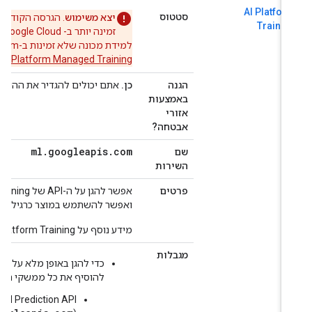
AI Platfor
סטטוס
יצא משימוש
. הגרסה הקודמת של AI Platform Training
Trainin
למידת מכונה שלא זמינות ב-AI Platform, צריך להעביר את המשאבים אל
e Agent Platform Managed Training
הגנה
כן.
אתם יכולים להגדיר את ההיקפים כדי
באמצעות
אזורי
אבטחה?
ml
.
googleapis
.
com
שם
השירות
פרטים
ואפשר להשתמש במוצר כרגיל בתוך גבו
מידע נוסף על AI Platform Training זמין ב
מגבלות
להוסיף את כל ממשקי ה-API הבאים לגבולות גזרה לשירות: