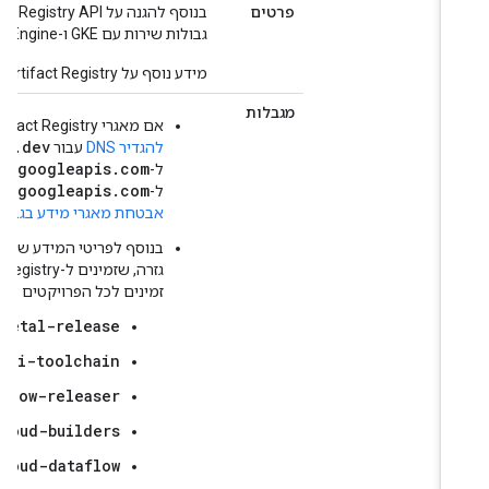
פרטים
גבולות שירות עם GKE ו-Compute Engine.
מידע נוסף על Artifact Registry זמין ב
מגבלות
אם מאגרי Artifact Registry משתמשים בדומיין
*.pkg.dev
להגדיר DNS
עבור
ivate.googleapis.com
ל-
icted.googleapis.com
ל-
אבטחת מאגרי מידע בגבולות גז
זמינים לכל הפרויקטים ללא קשר
baremetal-release
io/asci-toolchain
-airflow-releaser
io/cloud-builders
io/cloud-dataflow