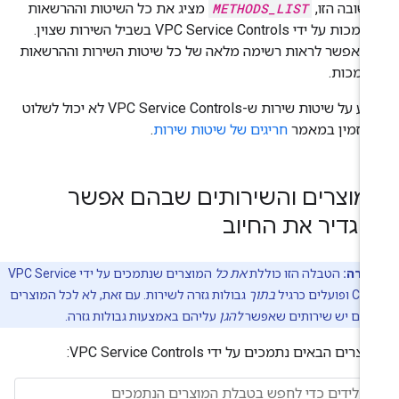
שובה הזו,
METHODS_LIST
מציג את כל השיטות וההרשאות
 על ידי VPC Service Controls בשביל השירות שצוין.
ן
אפשר לראות רשימה מלאה של כל שיטות השירות וההרשאות
תמכות.
מידע על שיטות שירות ש-VPC Service Controls לא יכול לשלוט
ן זמין במאמר
חריגים של שיטות שירות
.
מוצרים והשירותים שבהם אפשר
הגדיר את החיוב
ערה:
הטבלה הזו כוללת
את כל
המוצרים שנתמכים על ידי VPC Service
עלים כרגיל
בתוך
גבולות גזרה לשירות. עם זאת, לא לכל המוצרים
כים יש שירותים שאפשר
להגן
עליהם באמצעות גבולות גזרה.
צרים הבאים נתמכים על ידי VPC Service Controls: