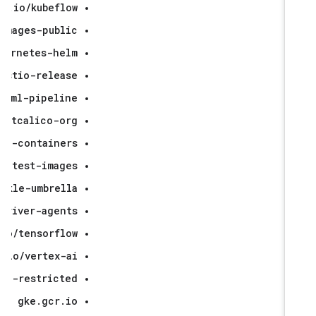
gcr.io/kubeflow
low-images-public
o/kubernetes-helm
.io/istio-release
cr.io/ml-pipeline
projectcalico-org
io/rbe-containers
ndows-test-images
/speckle-umbrella
tackdriver-agents
gcr.io/tensorflow
gcr.io/vertex-ai
tex-ai-restricted
gke.gcr.io