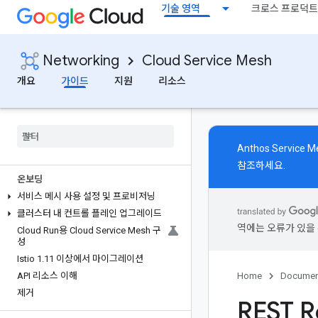
기술 영역
크로스 프로덕트
Networking
Cloud Service Mesh
Cloud Service Mesh
개요
가이드
지원
리소스
개요
기존 고객을 위한 관리형 컨트롤 플레인
지원되는 기능
지원되는 플랫폼
Anthos Service
참조하세요.
온보딩
서비스 메시 사용 설정 및 프로비저닝
클러스터 내 컨트롤 플레인 업그레이드
역에는 오류가 있을 
Cloud Run용 Cloud Service Mesh 구
성
Istio 1
.
11 이상에서 마이그레이션
API 리소스 이해
Home
Documen
제거
REST R