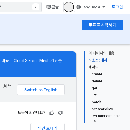
/
콘솔
로그인
무료로 시작하기
이 페이지의 내용
리소스: 메시
자세한 내용은
Cloud Service Mesh 개요
를
메서드
create
delete
 AI 번
get
list
patch
setIamPolicy
도움이 되었나요?
testIamPermissio
ns
.
의견 보내기