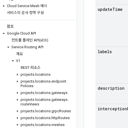
Cloud Service Mesh 예시
update
Time
서비스의 감사 정책 구성
참조
Google Cloud API
컨트롤 플레인
API(
x
DS)
Service Routing API
labels
개요
V1
REST 리소스
projects
.
locations
projects
.
locations
.
endpoint
Policies
description
projects
.
locations
.
gateways
projects
.
locations
.
gateways
.
route
Views
interception
projects
.
locations
.
grpc
Routes
projects
.
locations
.
http
Routes
projects
.
locations
.
meshes