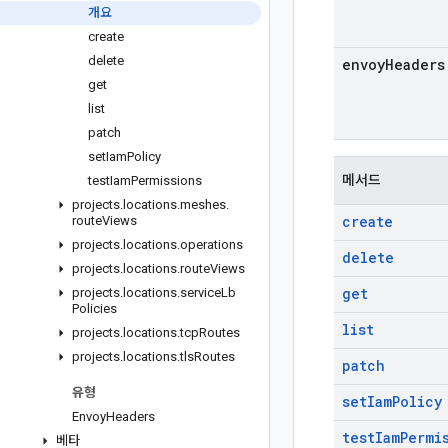
개요
create
delete
envoy
Headers
get
list
patch
set
Iam
Policy
메서드
test
Iam
Permissions
projects
.
locations
.
meshes
.
create
route
Views
projects
.
locations
.
operations
delete
projects
.
locations
.
route
Views
get
projects
.
locations
.
service
Lb
Policies
list
projects
.
locations
.
tcp
Routes
projects
.
locations
.
tls
Routes
patch
유형
set
Iam
Policy
Envoy
Headers
test
Iam
Permi
베타