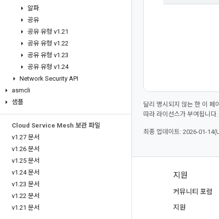
알파
공유
공유 유형 v1
.
21
공유 유형 v1
.
22
공유 유형 v1
.
23
공유 유형 v1
.
24
Network Security API
asmcli
샘플
달리 명시되지 않는 한 이 
따라 라이선스가 부여됩니다.
Cloud Service Mesh 보관 파일
최종 업데이트: 2026-01-14(
v1
.
27 문서
v1
.
26 문서
v1
.
25 문서
v1
.
24 문서
제품 및 가격 책정
지원
v1
.
23 문서
모든 제품 보기
커뮤니티 포럼
v1
.
22 문서
Google Cloud 가격 책정
지원
v1
.
21 문서