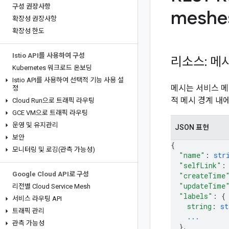
구성 권장사항
meshe
확장성 권장사항
확장성 한도
Istio API를 사용하여 구성
리소스: 메
Kubernetes 워크로드 온보딩
Istio API를 사용하여 선택적 기능 사용 설
메시는 서비스 메
정
적 메시 경계 내
Cloud Run으로 트래픽 라우팅
GCE VM으로 트래픽 라우팅
운영 및 유지관리
JSON 표현
보안
{
모니터링 및 로깅(관측 가능성)
"name"
: 
str
"selfLink"
:
Google Cloud API로 구성
"createTime
"updateTime
리전별 Cloud Service Mesh
"labels"
: 
{
서비스 라우팅 API
string
: 
st
트래픽 관리
...
관측 가능성
}
,