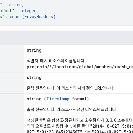
"
: 
string
,
nPort"
: 
integer
,
s"
: 
enum (
EnvoyHeaders
)
string
식별자. 메시 리소스의 이름입니다.
projects/*/locations/global/meshes/<mesh_n
string
출력 전용입니다. 이 리소스의 서버 정의 URL입니다.
string (
Timestamp
format)
출력 전용입니다. 리소스가 생성된 타임스탬프입니다.
생성된 출력은 항상 Z-정규화되고 소수점 이하 0, 3, 6 또는 9자리
"2014-10-02T15:01
외의 오프셋도 허용됩니다. 예를 들면
02T15:01:23.045123456Z"
"2014-10-02T15:0
또는