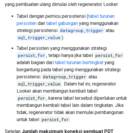
yang pembuatan ulang dimulai oleh regenerator Looker:
Tabel dengan pemicu persistensi (
tabel turunan
persisten
dan
tabel gabungan
yang menggunakan
strategi persistensi
datagroup_trigger
atau
sql_trigger_value
).
Tabel persisten yang menggunakan strategi
persist_for
, tetapi hanya jika tabel
persist_for
adalah bagian dari
tabel turunan bertingkat
yang
bergantung pada tabel yang menggunakan strategi
persistensi
datagroup_trigger
atau
sql_trigger_value
. Dalam hal ini, regenerator
Looker akan membangun kembali tabel
persist_for
, karena tabel tersebut diperlukan untuk
membangun kembali tabel lain dalam tingkatan. Jika
tidak, regenerator tidak akan memulai pembangunan
untuk tabel
persist_for
.
Setelan
Jumlah maksimum koneksi pembuat PDT