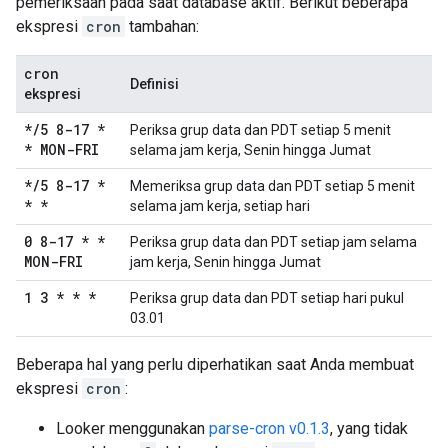
pemeriksaan pada saat database aktif. Berikut beberapa
ekspresi
cron
tambahan:
cron
Definisi
ekspresi
*
/
5 8-17 *
Periksa grup data dan PDT setiap 5 menit
* MON-FRI
selama jam kerja, Senin hingga Jumat
*
/
5 8-17 *
Memeriksa grup data dan PDT setiap 5 menit
* *
selama jam kerja, setiap hari
0 8-17 * *
Periksa grup data dan PDT setiap jam selama
MON-FRI
jam kerja, Senin hingga Jumat
1 3 * * *
Periksa grup data dan PDT setiap hari pukul
03.01
Beberapa hal yang perlu diperhatikan saat Anda membuat
ekspresi
cron
:
Looker menggunakan
parse-cron v0.1.3
, yang tidak