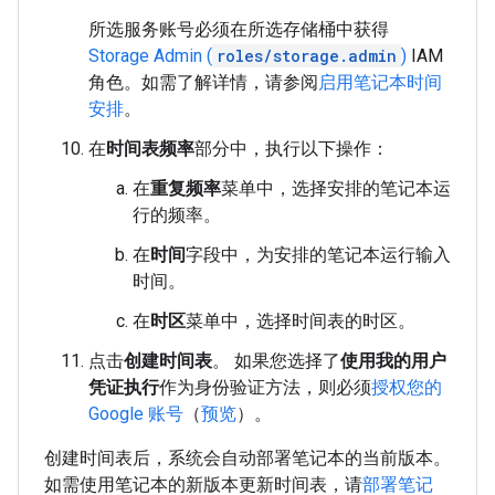
所选服务账号必须在所选存储桶中获得
Storage Admin (
roles/storage.admin
)
IAM
角色。如需了解详情，请参阅
启用笔记本时间
安排
。
在
时间表频率
部分中，执行以下操作：
在
重复频率
菜单中，选择安排的笔记本运
行的频率。
在
时间
字段中，为安排的笔记本运行输入
时间。
在
时区
菜单中，选择时间表的时区。
点击
创建时间表
。 如果您选择了
使用我的用户
凭证执行
作为身份验证方法，则必须
授权您的
Google 账号
（
预览
）。
创建时间表后，系统会自动部署笔记本的当前版本。
如需使用笔记本的新版本更新时间表，请
部署笔记