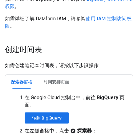
权限
。
如需详细了解 Dataform IAM，请参阅
使用 IAM 控制访问权
限
。
创建时间表
如需创建笔记本时间表，请按以下步骤操作：
探索器
窗格
时间安排
页面
在 Google Cloud 控制台中，前往
BigQuery
页
面。
转到 BigQuery
在左侧窗格中，点击
探索器
：
explore