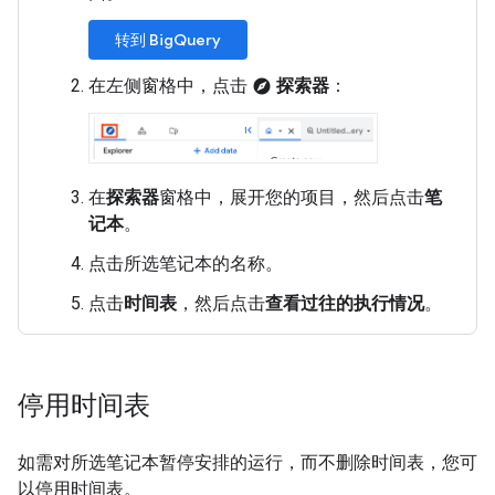
转到 BigQuery
在左侧窗格中，点击
探索器
：
explore
在
探索器
窗格中，展开您的项目，然后点击
笔
记本
。
点击所选笔记本的名称。
点击
时间表
，然后点击
查看过往的执行情况
。
停用时间表
如需对所选笔记本暂停安排的运行，而不删除时间表，您可
以停用时间表。