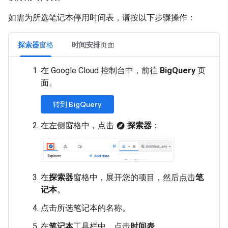
如需为所选笔记本停用时间表，请按以下步骤操作：
探索器
窗格
时间安排
页面
在 Google Cloud 控制台中，前往
BigQuery
页
面。
转到 BigQuery
在左侧窗格中，点击
探索器
：
explore
在
探索器
窗格中，展开您的项目，然后点击
笔
记本
。
点击所选笔记本的名称。
在
笔记本
工具栏中，点击
时间表
。