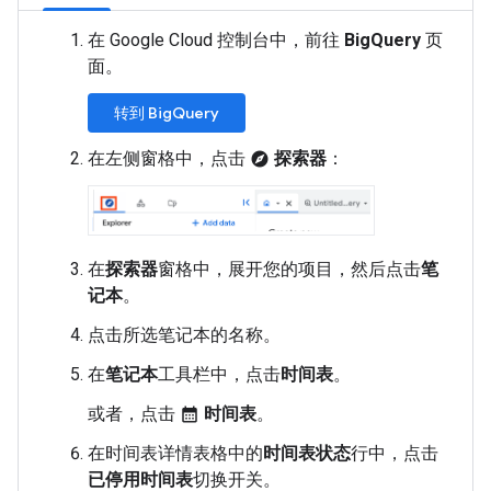
在 Google Cloud 控制台中，前往
BigQuery
页
面。
转到 BigQuery
在左侧窗格中，点击
探索器
：
explore
在
探索器
窗格中，展开您的项目，然后点击
笔
记本
。
点击所选笔记本的名称。
在
笔记本
工具栏中，点击
时间表
。
或者，点击
时间表
。
calendar_month
在时间表详情表格中的
时间表状态
行中，点击
已停用时间表
切换开关。