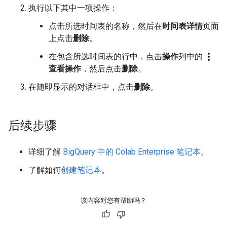
执行以下其中一项操作：
点击所选时间表的名称，然后在
时间表详情
页面
上点击
删除
。
more_vert
在包含所选时间表的行中，点击
操作
列中的
查看操作
，然后点击
删除
。
在随即显示的对话框中，点击
删除
。
后续步骤
详细了解
BigQuery 中的 Colab Enterprise 笔记本
。
了解如何
创建笔记本
。
该内容对您有帮助吗？