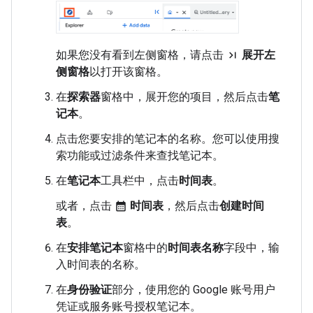
如果您没有看到左侧窗格，请点击
展开左
last_page
侧窗格
以打开该窗格。
在
探索器
窗格中，展开您的项目，然后点击
笔
记本
。
点击您要安排的笔记本的名称。您可以使用搜
索功能或过滤条件来查找笔记本。
在
笔记本
工具栏中，点击
时间表
。
或者，点击
时间表
，然后点击
创建时间
calendar_month
表
。
在
安排笔记本
窗格中的
时间表名称
字段中，输
入时间表的名称。
在
身份验证
部分，使用您的 Google 账号用户
凭证或服务账号授权笔记本。