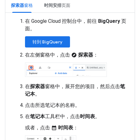
探索器
窗格
时间安排
页面
在 Google Cloud 控制台中，前往
BigQuery
页
面。
转到 BigQuery
在左侧窗格中，点击
探索器
：
explore
在
探索器
窗格中，展开您的项目，然后点击
笔
记本
。
点击所选笔记本的名称。
在
笔记本
工具栏中，点击
时间表
。
或者，点击
时间表
：
calendar_month