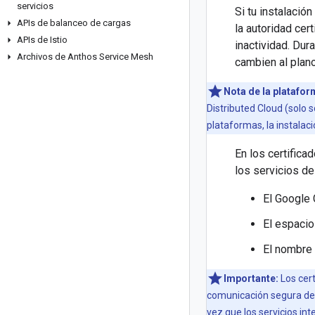
servicios
Si tu instalació
APIs de balanceo de cargas
la autoridad ce
APIs de Istio
inactividad. Dur
Archivos de Anthos Service Mesh
cambien al plano
Nota de la platafor
Distributed Cloud (solo 
plataformas, la instalaci
En los certifica
los servicios de 
El Google 
El espaci
El nombre 
Importante:
Los cert
comunicación segura de s
vez que los servicios i