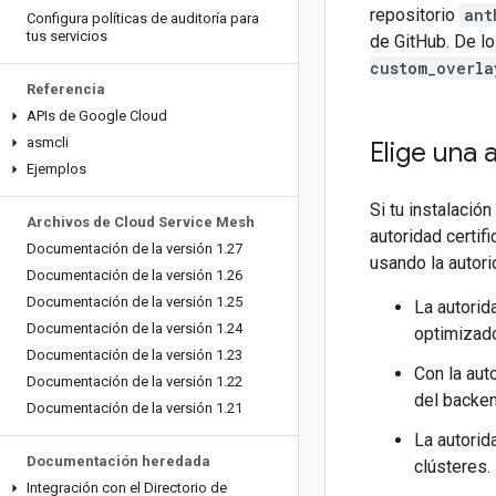
repositorio
ant
Configura políticas de auditoría para
tus servicios
de GitHub. De lo
custom_overla
Referencia
APIs de Google Cloud
asmcli
Elige una 
Ejemplos
Si tu instalació
Archivos de Cloud Service Mesh
autoridad certif
Documentación de la versión 1
.
27
usando la autori
Documentación de la versión 1
.
26
Documentación de la versión 1
.
25
La autorid
Documentación de la versión 1
.
24
optimizado
Documentación de la versión 1
.
23
Con la aut
Documentación de la versión 1
.
22
del backe
Documentación de la versión 1
.
21
La autorid
Documentación heredada
clústeres.
Integración con el Directorio de