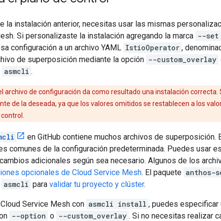
e la instalación anterior, necesitas usar las mismas personaliz
esh. Si personalizaste la instalación agregando la marca
--set
sa configuración a un archivo YAML
IstioOperator
, denominad
rchivo de superposición mediante la opción
--custom_overlay
s
asmcli
.
el archivo de configuración da como resultado una instalación correcta. 
nte de la deseada, ya que los valores omitidos se restablecen a los va
control.
mcli
en GitHub contiene muchos archivos de superposición. 
es comunes de la configuración predeterminada. Puedes usar es
 cambios adicionales según sea necesario. Algunos de los archi
unciones opcionales de Cloud Service Mesh
. El paquete
anthos-s
s
asmcli
para
validar tu proyecto y clúster
.
s Cloud Service Mesh con
asmcli install
, puedes especificar
con
--option
o
--custom_overlay
. Si no necesitas realizar 