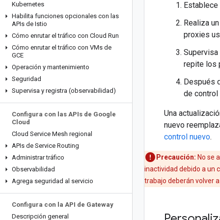
Kubernetes
Establece 
Habilita funciones opcionales con las
Realiza un
APIs de Istio
proxies us
Cómo enrutar el tráfico con Cloud Run
Cómo enrutar el tráfico con VMs de
Supervisa 
GCE
repite los
Operación y mantenimiento
Seguridad
Después de
Supervisa y registra (observabilidad)
de control 
Una actualizació
Configura con las APIs de Google
Cloud
nuevo reemplaza 
Cloud Service Mesh regional
control nuevo
.
APIs de Service Routing
Precaución:
No se ad
Administrar tráfico
inactividad debido a un c
Observabilidad
trabajo deberán volver a
Agrega seguridad al servicio
Configura con la API de Gateway
Personaliz
Descripción general