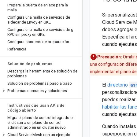
Prepara la puerta de enlace para la
malla
Si personalizast
Configura una malla de servicios de
Cloud Service M
sidecar de Envoy en GKE
debes agregar e
Configura una malla de servicios de g
RPC sin proxy en GKE
Especifica el a
Configura sondeos de preparación
cuando ejecute
Referencia
Precaución:
Omitir 
Solución de problemas
una configuración difere
Descarga la herramienta de solución de
implementar el plano de 
problemas
Solución de problemas paso a paso
El
directorio
as
Problemas comunes y soluciones
personalizacion
puedes realizar
Instructivos que usan APIs de
habilitar las f
código abierto
cuando ejecuta
Migra el plano de control integrado en
el clúster a un plano de control
Cuando instala
administrado en un clúster nuevo
superposición 
Cloud Service Mesh con un ejemplo