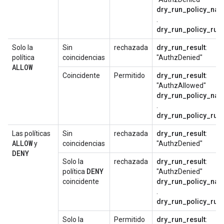
dry_run_policy_na
.
dry_run_policy_rule
Solo la
Sin
rechazada
dry_run_result
:
política
coincidencias
"AuthzDenied"
ALLOW
Coincidente
Permitido
dry_run_result
:
"AuthzAllowed"
dry_run_policy_na
.
dry_run_policy_rule
Las políticas
Sin
rechazada
dry_run_result
:
ALLOW
y
coincidencias
"AuthzDenied"
DENY
Solo la
rechazada
dry_run_result
:
DENY
política
"AuthzDenied"
coincidente
dry_run_policy_na
.
dry_run_policy_rule
Solo la
Permitido
dry_run_result
: