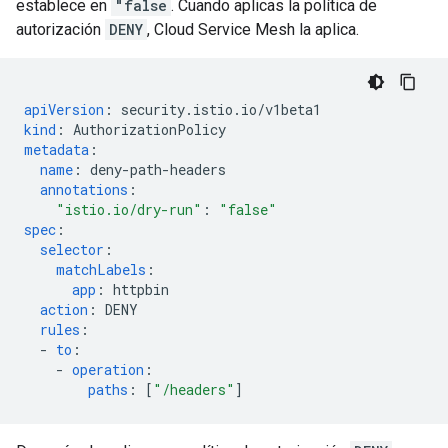
establece en
"false
. Cuando aplicas la política de
autorización
DENY
, Cloud Service Mesh la aplica.
apiVersion
:
security.istio.io/v1beta1
kind
:
AuthorizationPolicy
metadata
:
name
:
deny-path-headers
annotations
:
"istio.io/dry-run"
:
"false"
spec
:
selector
:
matchLabels
:
app
:
httpbin
action
:
DENY
rules
:
-
to
:
-
operation
:
paths
:
[
"/headers"
]