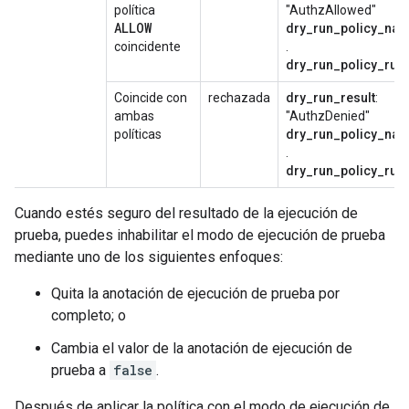
política
"AuthzAllowed"
ALLOW
dry_run_policy_na
coincidente
.
dry_run_policy_rule
Coincide con
rechazada
dry_run_result
:
ambas
"AuthzDenied"
políticas
dry_run_policy_na
.
dry_run_policy_rule
Cuando estés seguro del resultado de la ejecución de
prueba, puedes inhabilitar el modo de ejecución de prueba
mediante uno de los siguientes enfoques:
Quita la anotación de ejecución de prueba por
completo; o
Cambia el valor de la anotación de ejecución de
prueba a
false
.
Después de aplicar la política con el modo de ejecución de