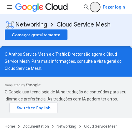
Fazer login
Networking
Cloud Service Mesh
Começar gratuitamente
O Anthos Service Mesh e o Traffic Director são agora o Cloud
Service Mesh. Para mais informações, consulte a
vista geral do
Cloud Service Mesh
.
O Google usa tecnologia de IA na tradução de conteúdos para seu
idioma de preferência. As traduções com IA podem ter erros.
Home
Documentation
Networking
Cloud Service Mesh