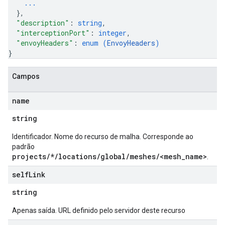
...
}
,
"description"
: 
string
,
"interceptionPort"
: 
integer
,
"envoyHeaders"
: 
enum (
EnvoyHeaders
)
}
Campos
name
string
Identificador. Nome do recurso de malha. Corresponde ao
padrão
projects/*/locations/global/meshes/<mesh_name>
.
self
Link
string
Apenas saída. URL definido pelo servidor deste recurso
iews