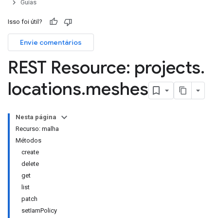
Guias
Isso foi útil?
Envie comentários
REST Resource: projects
.
locations
.
meshes
Nesta página
Recurso: malha
Métodos
create
delete
get
list
patch
setIamPolicy