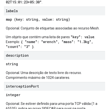
02T15:01:23+05:30"
.
labels
map (key: string, value: string)
Opcional. Conjunto de etiquetas associadas ao recurso Mesh.
"key": value
Um objeto que contém uma lista de pares
.
{ "name": "wrench", "mass": "1.3kg",
Exemplo:
"count": "3" }
.
description
string
Opcional. Uma descrição de texto livre do recurso.
Comprimento máximo de 1024 carateres.
interception
Port
integer
Opcional. Se estiver definido para uma porta TCP válida (1 a
65535), indica ao proxy SIDECAR para ouvir na porta