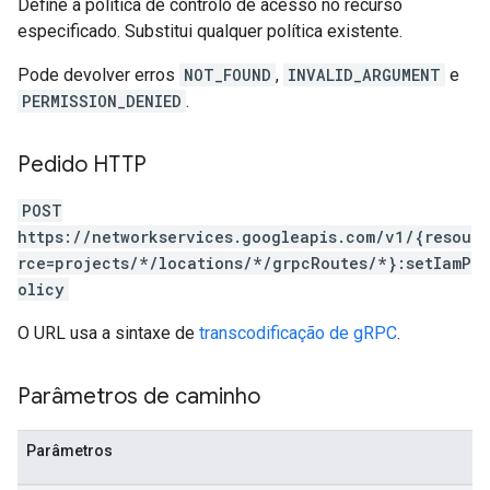
Define a política de controlo de acesso no recurso
especificado. Substitui qualquer política existente.
Pode devolver erros
NOT_FOUND
,
INVALID_ARGUMENT
e
PERMISSION_DENIED
.
Pedido HTTP
POST
https://networkservices.googleapis.com/v1/{resou
rce=projects/*/locations/*/grpcRoutes/*}:setIamP
olicy
O URL usa a sintaxe de
transcodificação de gRPC
.
Parâmetros de caminho
Parâmetros