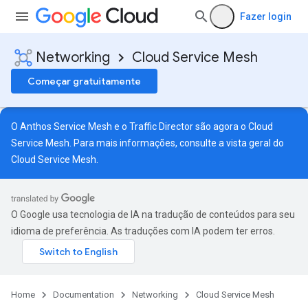
Fazer login
Networking
Cloud Service Mesh
Começar gratuitamente
O Anthos Service Mesh e o Traffic Director são agora o Cloud
Service Mesh. Para mais informações, consulte a
vista geral do
Cloud Service Mesh
.
O Google usa tecnologia de IA na tradução de conteúdos para seu
idioma de preferência. As traduções com IA podem ter erros.
Home
Documentation
Networking
Cloud Service Mesh