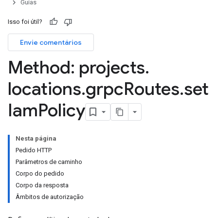
Guias
Isso foi útil?
Envie comentários
Method: projects
.
locations
.
grpc
Routes
.
set
Iam
Policy
Nesta página
Pedido HTTP
Parâmetros de caminho
Corpo do pedido
Corpo da resposta
Âmbitos de autorização